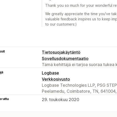
Thank you so much for your wonderful re
We greatly appreciate the time you've tak
valuable feedback inspires us to keep imp
to our customers:)
sit
Tietosuojakäytäntö
Sovellusdokumentaatio
Tämä kehittäjä ei tarjoa suoraa tukea k
äjä
Logbase
Verkkosivusto
Logbase Technologies LLP, PSG STEP 
Peelamedu, Coimbatore, TN, 641004,
erattu
29. toukokuu 2020