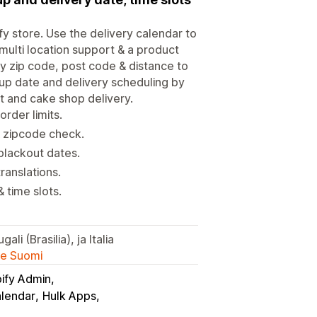
y store. Use the delivery calendar to
 multi location support & a product
by zip code, post code & distance to
kup date and delivery scheduling by
nt and cake shop delivery.
order limits.
& zipcode check.
 blackout dates.
ranslations.
 time slots.
li (Brasilia), ja Italia
lle Suomi
ify Admin
lendar
Hulk Apps