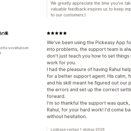
We greatly appreciate the time you've tak
valuable feedback inspires us to keep imp
to our customers:)
柏の葉
We've been using the Pickeasy App fo
vuotta sovelluksen
into problems, the support team is alw
ä
don't just teach you how to set things 
work for you.
I had the pleasure of having Rahul hel
for a better support agent. His calm, f
and his skill meant he figured out our
the errors and set up the correct sett
forward.
I'm so thankful the support was quick, f
Rahul, for your hard work! I'd come b
without hesitation.
Logbase vastasi 1. elokuu 2026