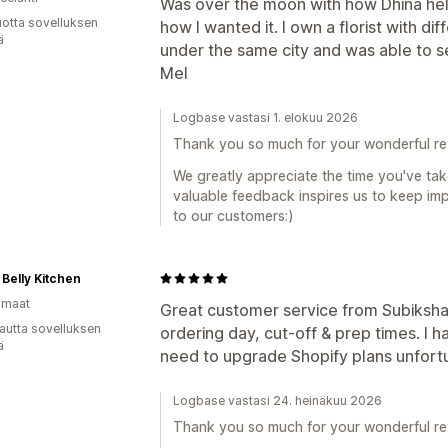
Was over the moon with how Dhina he
vuotta sovelluksen
how I wanted it. I own a florist with di
ä
under the same city and was able to s
Mel
Logbase vastasi 1. elokuu 2026
Thank you so much for your wonderful re
We greatly appreciate the time you've tak
valuable feedback inspires us to keep imp
to our customers:)
Belly Kitchen
omaat
Great customer service from Subiksha. 
autta sovelluksen
ordering day, cut-off & prep times. I 
ä
need to upgrade Shopify plans unfortu
Logbase vastasi 24. heinäkuu 2026
Thank you so much for your wonderful re