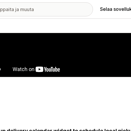
Selaa sovellu
elykuvagalleria
up delivery calendar widget to schedule local picku