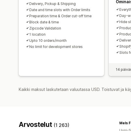
Ominai
Delivery, Pickup & Shipping
Everyth
Date and time slots with Order limits
Day-wi
Preparation time & Order cut-off time
Hide sl
Block date & time
Produc
Zipcode Validation
Product
1 location
Delive
Upto 10 orders/month
Shopif
No limit for development stores
Slots 
14 päivä
Kaikki maksut laskutetaan valuutassa USD. Toistuvat ja kä
Arvostelut
Mels 
(1 263)
Uusi-S