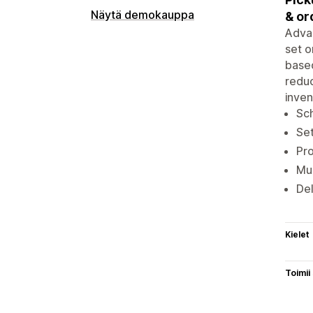
Näytä demokauppa
& or
Advan
set o
based
reduc
inven
Sch
Set
Pro
Mul
Del
Kielet
Toimii