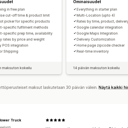
suudet
Ominaisuudet
ing in free plan
Everything in starter plan
se cut-off time & product limit
Multi-Location (upto 4)
ot picker for specific products
Rates by time, product, delive
t-specific fulfilment methods
Google calendar integration
-specific prep time, availability
Google Maps Integration
ry rates by price and weight
Delivery Customization
y POS integration
Home page zipcode checker
for Shipping
Real-time inventory
n maksuton kokeilu
14 päivän maksuton kokeilu
yttöperusteiset maksut laskutetaan 30 päivän välein.
Näytä kaikki h
Flower Truck
eelanti