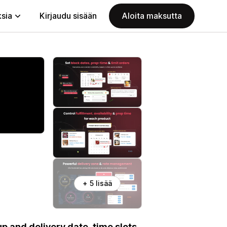
ksia
Kirjaudu sisään
Aloita maksutta
+ 5 lisää
p and delivery date, time slots