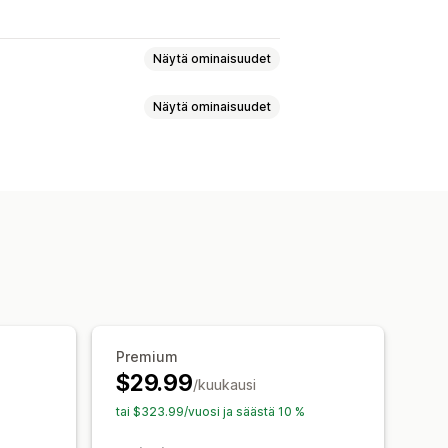
Näytä ominaisuudet
Näytä ominaisuudet
ääränvalitsin
Dynaamiset hinnat
t
Valmistautumisajat
aukset
Henkilökohtainen
nnit
Valmistautumisajat
vämäärien esto
Peruuta varaus
taminen
Aikavälit
set
Monikielisyys
Useat sijainnit
Premium
SS-koodi
$29.99
/kuukausi
tai $323.99/vuosi ja säästä 10 %