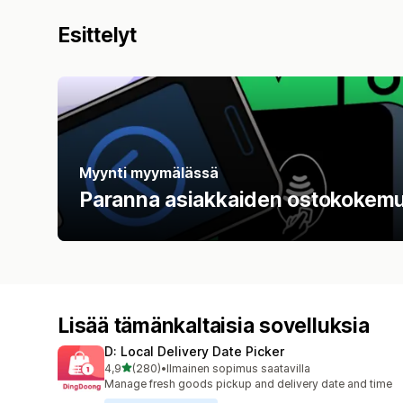
Esittelyt
Myynti myymälässä
Paranna asiakkaiden ostokokemu
Lisää tämänkaltaisia sovelluksia
D: Local Delivery Date Picker
/ 5 tähteä
4,9
(280)
•
Ilmainen sopimus saatavilla
280 arvostelua yhteensä
Manage fresh goods pickup and delivery date and time