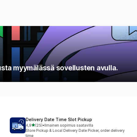
sta myymälässä sovellusten avulla.
Delivery Date Time Slot Pickup
/ 5 tähteä
4,9
(25)
•
Ilmainen sopimus saatavilla
25 arvostelua yhteensä
Store Pickup & Local Delivery Date Picker, order delivery
time