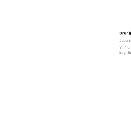
Grün
Japani
Yli 3 
käyttö