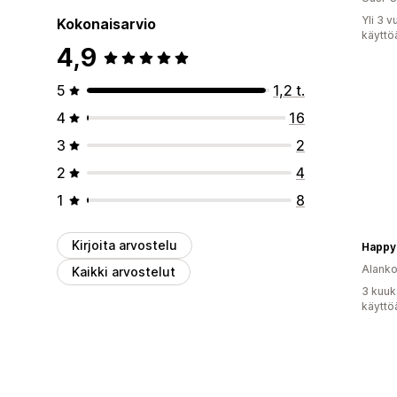
Yli 3 
Kokonaisarvio
käyttö
4,9
5
1,2 t.
4
16
3
2
2
4
1
8
Kirjoita arvostelu
Happy 
Alank
Kaikki arvostelut
3 kuuk
käyttö