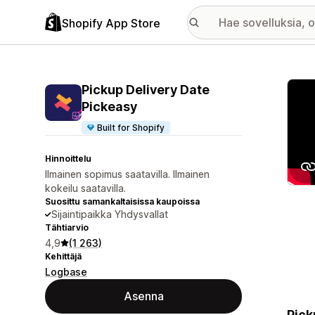
Shopify App Store
Esitt
Pickup Delivery Date
Pickeasy
Built for Shopify
Hinnoittelu
Ilmainen sopimus saatavilla. Ilmainen
kokeilu saatavilla.
Suosittu samankaltaisissa kaupoissa
Sijaintipaikka Yhdysvallat
Tähtiarvio
4,9
(1 263)
Kehittäjä
Logbase
Asenna
Pick