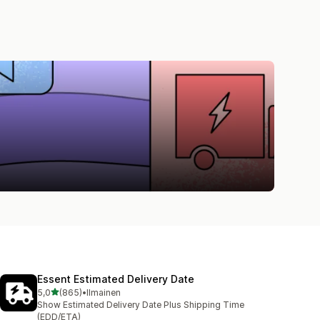
Essent Estimated Delivery Date
/ 5 tähteä
5,0
(865)
•
Ilmainen
865 arvostelua yhteensä
Show Estimated Delivery Date Plus Shipping Time
(EDD/ETA)