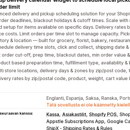
der limit
ced delivery and pickup scheduling solution for your Shopif
rder deadlines, blackout holidays & cutoff times. Scale with
 setup for items available on specific days. Delivery rates 
e costs. Limit orders per time slot to manage capacity. Pic
tory & location — built for grocery, florist, bakery, restaura
edule delivery time slots, click and collect, shipping date & 
 order cut-off, prep time, blackout dates, min order value 
duct based preparation time, fulfillment type, availability &
ti store locations, delivery days & zones by zip/post code, t
ivery rates by zip/postal code, product, weight, cart value &
Englanti, Espanja, Saksa, Ranska, Portuga
Tätä sovellusta ei ole käännetty kiele
 seuraavan kanssa:
Kassa
Asiakastilit
Shopify POS
Shop
Appstle Subscriptions App
Google Ca
ShipX ‑ Shipping Rates & Rules