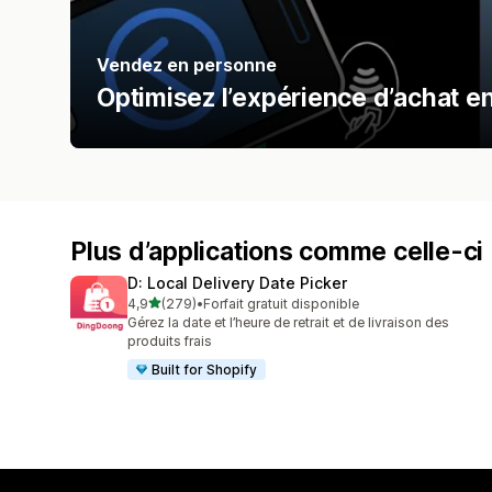
Vendez en personne
Optimisez l’expérience d’achat e
Plus d’applications comme celle-ci
D: Local Delivery Date Picker
étoile(s) sur 5
4,9
(279)
•
Forfait gratuit disponible
279 avis au total
Gérez la date et l’heure de retrait et de livraison des
produits frais
Built for Shopify