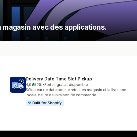
n magasin avec des applications.
Delivery Date Time Slot Pickup
étoile(s) sur 5
4,9
(25)
•
Forfait gratuit disponible
25 avis au total
Sélecteur de date pour le retrait en magasin et la livraison
locale, heure de livraison de commande
Built for Shopify