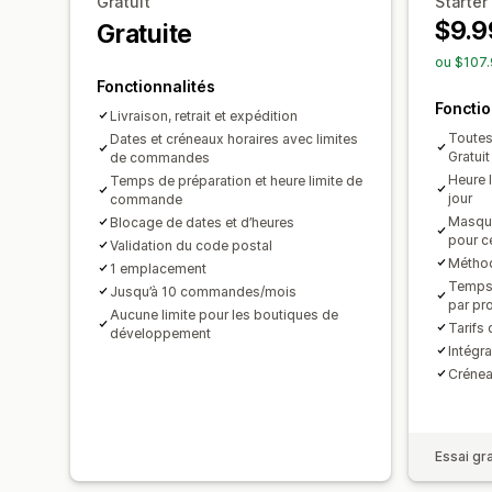
Gratuit
Starter
$9.9
Gratuite
ou $107.
Fonctionnalités
Fonctio
Livraison, retrait et expédition
Toutes 
Dates et créneaux horaires avec limites
Gratuit
de commandes
Heure l
Temps de préparation et heure limite de
jour
commande
Masqua
Blocage de dates et d’heures
pour c
Validation du code postal
Méthod
1 emplacement
Temps 
Jusqu’à 10 commandes/mois
par pr
Aucune limite pour les boutiques de
Tarifs 
développement
Intégr
Crénea
Essai gra