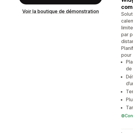
comm
Voir la boutique de démonstration
Solut
calen
limit
par p
dista
Plani
pour 
Pla
de
Déf
d’u
Tem
Plu
Tar
Con