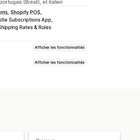
ortugais (Brésil), et italien
nts
Shopify POS
tle Subscriptions App
Shipping Rates & Rules
Afficher les fonctionnalités
Afficher les fonctionnalités
lecteur de date
Tarifs dynamiques
ales
Multi-sites
vations
En personne
En ligne
sonnalisés
raires
Bloquer des dates
Multi-sites
Temps de préparation
 capacités
Notifications par e-mail
ande
Planification
Créneaux horaires