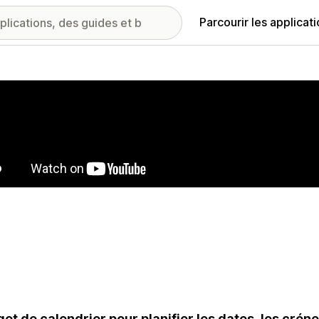
Parcourir les applicat
ie d’images vedette
et de calendrier pour planifier les dates, les créne