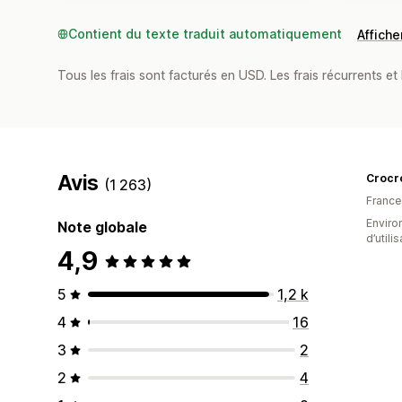
Contient du texte traduit automatiquement
Afficher
Tous les frais sont facturés en USD. Les frais récurrents et 
Avis
Crocr
(1 263)
France
Enviro
Note globale
d’utili
4,9
5
1,2 k
4
16
3
2
2
4