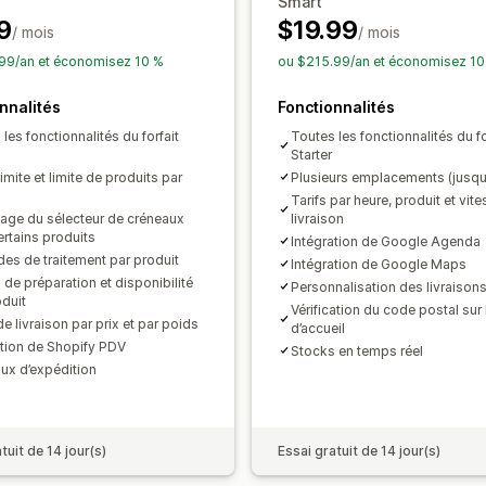
Smart
Widget de calendrier
CSS personnal
9
$19.99
/ mois
/ mois
99/an et économisez 10 %
ou $215.99/an et économisez 10
nnalités
Fonctionnalités
les fonctionnalités du forfait
Toutes les fonctionnalités du fo
Starter
imite et limite de produits par
Plusieurs emplacements (jusqu’
Tarifs par heure, produit et vit
ge du sélecteur de créneaux
livraison
ertains produits
Intégration de Google Agenda
es de traitement par produit
Intégration de Google Maps
de préparation et disponibilité
Personnalisation des livraison
oduit
Vérification du code postal sur
de livraison par prix et par poids
d’accueil
ation de Shopify PDV
Stocks en temps réel
ux d’expédition
tuit de 14 jour(s)
Essai gratuit de 14 jour(s)