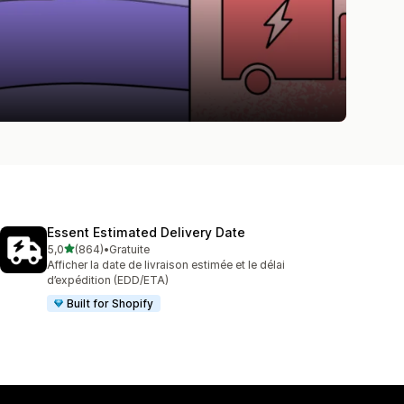
Essent Estimated Delivery Date
étoile(s) sur 5
5,0
(864)
•
Gratuite
864 avis au total
Afficher la date de livraison estimée et le délai
d’expédition (EDD/ETA)
Built for Shopify