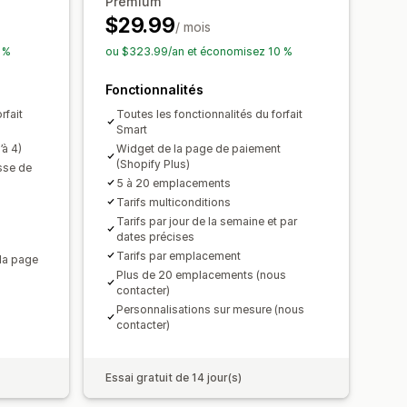
Premium
isées
$29.99
/ mois
 %
ou $323.99/an et économisez 10 %
Fonctionnalités
rfait
Toutes les fonctionnalités du forfait
Smart
à 4)
Widget de la page de paiement
(Shopify Plus)
esse de
5 à 20 emplacements
Tarifs multiconditions
Tarifs par jour de la semaine et par
dates précises
s
Tarifs par emplacement
 la page
Plus de 20 emplacements (nous
contacter)
Personnalisations sur mesure (nous
contacter)
Essai gratuit de 14 jour(s)