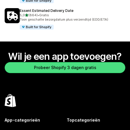
Built for Shopify
Essent Estimated Delivery Date
van 5 sterren
5,0
(864)
•
Gratis
864 recensies in totaal
Toon geschatte bezorgdatum plus verzendtijd (EDD/ETA)
Built for Shopify
Wil je een app toevoegen?
Probeer Shopify 3 dagen gratis
App-categorieën
Topcategorieën