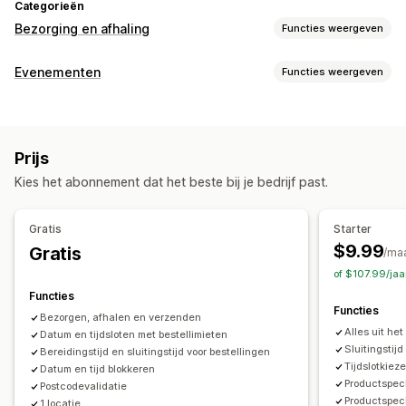
Categorieën
Bezorging en afhaling
Functies weergeven
Bezorgopties
Evenementen
Functies weergeven
Datums blokkeren
Uiterste verzendtijden
Datumkiezer
Evenementtype
Dynamische tarieven
Limieten voor bestellingen
Afspraken
Lessen
Diensten
Reserveringen
Persoonlijk
Minimumwaarden
Meerdere locaties
Prijs
Online
Voorbereidingstijden
Aangepaste berichten
Kies het abonnement dat het beste bij je bedrijf past.
Boekingsbeheer
Afhaalopties
Kalender
Planning
Tijdvakken
Datums blokkeren
Ter plaatse
In de winkel
Meerdere locaties
Gratis
Starter
Boeking annuleren
Capaciteitslimieten
E-mailmeldingen
Voorbereidingstijden
Datumkiezer
$9.99
Gratis
/ma
Meerdere talen
Meerdere locaties
Limieten voor bestellingen
Planning
Tijdvakken
of $107.99/ja
Functies
Aanpassing
Tracking in realtime
Functies
Bezorgen, afhalen en verzenden
Kalenderwidget
Aangepaste CSS
E-mailmeldingen
Alles uit he
Datum en tijdsloten met bestellimieten
Sluitingstij
Bereidingstijd en sluitingstijd voor bestellingen
Tijdslotkiez
Datum en tijd blokkeren
Productspec
Postcodevalidatie
Productspeci
1 locatie