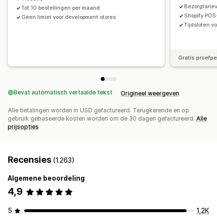
Bezorgtariev
Tot 10 bestellingen per maand
Shopify POS
Geen limiet voor development stores
Tijdsloten v
Gratis proefp
Bevat automatisch vertaalde tekst
Origineel weergeven
Alle betalingen worden in USD gefactureerd. Terugkerende en op
gebruik gebaseerde kosten worden om de 30 dagen gefactureerd.
Alle
prijsopties
Recensies
(1.263)
Algemene beoordeling
4,9
5
1,2K