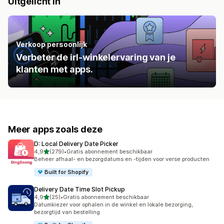
Uitgelicht in
Verkoop persoonlijk
Verbeter de irl-winkelervaring van je
klanten met apps.
Meer apps zoals deze
D: Local Delivery Date Picker
van 5 sterren
4,9
(279)
•
Gratis abonnement beschikbaar
279 recensies in totaal
Beheer afhaal- en bezorgdatums en -tijden voor verse producten
Built for Shopify
Delivery Date Time Slot Pickup
van 5 sterren
4,9
(25)
•
Gratis abonnement beschikbaar
25 recensies in totaal
Datumkiezer voor ophalen in de winkel en lokale bezorging,
bezorgtijd van bestelling