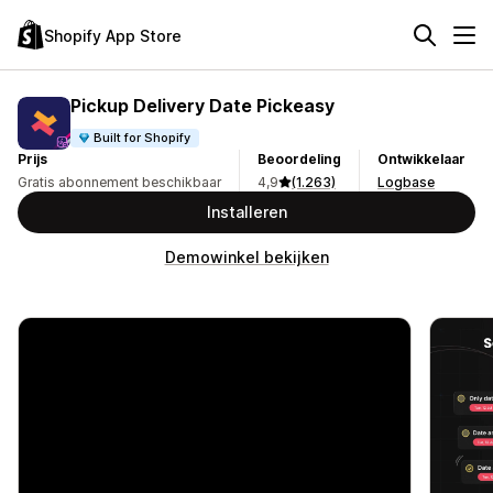
Shopify App Store
Pickup Delivery Date Pickeasy
Built for Shopify
Prijs
Beoordeling
Ontwikkelaar
Gratis abonnement beschikbaar
4,9
(1.263)
Logbase
Installeren
Demowinkel bekijken