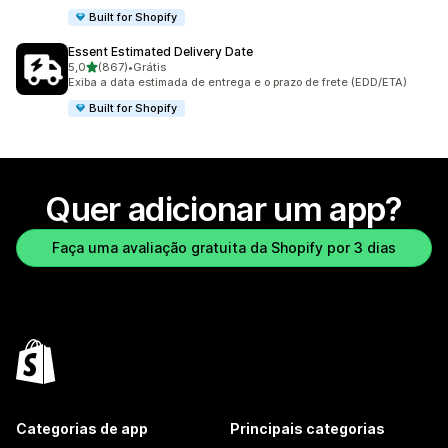
Built for Shopify
Essent Estimated Delivery Date
de 5 estrelas
5,0
(867)
•
Grátis
867 avaliações ao todo
Exiba a data estimada de entrega e o prazo de frete (EDD/ETA)
Built for Shopify
Quer adicionar um app?
Faça uma avaliação gratuita da Shopify por 3 dias
Categorias de app
Principais categorias