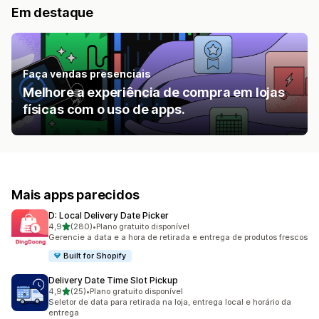
Em destaque
Faça vendas presenciais
Melhore a experiência de compra em lojas
físicas com o uso de apps.
Mais apps parecidos
D: Local Delivery Date Picker
de 5 estrelas
4,9
(280)
•
Plano gratuito disponível
280 avaliações ao todo
Gerencie a data e a hora de retirada e entrega de produtos frescos
Built for Shopify
Delivery Date Time Slot Pickup
de 5 estrelas
4,9
(25)
•
Plano gratuito disponível
25 avaliações ao todo
Seletor de data para retirada na loja, entrega local e horário da
entrega