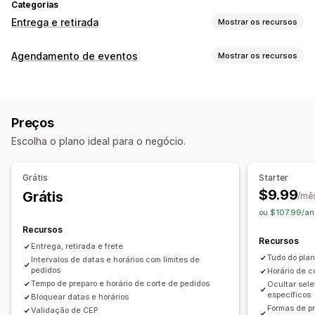
Categorias
Entrega e retirada
Mostrar os recursos
Opções de entrega
Agendamento de eventos
Mostrar os recursos
Bloquear datas
Tipo de evento
Horários limite da compra para envio no prazo
Consultas
Aulas
Serviços
Reservas
Presencial
Online
Seletor de datas
Taxas dinâmicas
Limites de pedido
Preços
Valores mínimos
De vários locais
Tempos de preparação
Gestão de reservas
Escolha o plano ideal para o negócio.
Mensagens personalizadas
Calendário
Agendamento
Opções de horário
Bloquear datas
Cancelar reservas
Limites de capacidade
Opções de retirada
Grátis
Starter
Notificações por e-mail
Em vários idiomas
Retirada em ponto específico
Na loja
De vários locais
$9.99
Grátis
/mê
De vários locais
Tempos de preparação
Seletor de datas
ou $107.99/an
Limites de pedido
Agendamento
Opções de horário
Recursos
Personalização
Recursos
Entrega, retirada e frete
Widget de calendário
CSS personalizado
Acompanhamento em tempo real
Tudo do plan
Intervalos de datas e horários com limites de
pedidos
Notificações por e-mail
Horário de co
Tempo de preparo e horário de corte de pedidos
Ocultar sele
específicos
Bloquear datas e horários
Formas de p
Validação de CEP