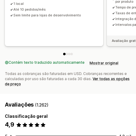
por produto
1 local
Tempo de pre
Até 10 pedidos/mês
Taxas de ent
Sem limite para lojas de desenvolvimento
Integração 
Intervalos pa
Avaliação grat
Contém texto traduzido automaticamente
Mostrar original
Todas as cobranças são faturadas em USD. Cobranças recorrentes e
calculadas por uso são faturadas a cada 30 dias.
Ver todas as opções
de preço
Avaliações
(1.262)
Classificação geral
4,9