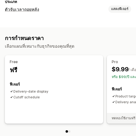
ประเภท
ตัวจับเวลาถอยหลัง
แสดงฟีเจอร์
ตัวเลือกการแสดงผล
หน้าสินค้า
การกำหนดราคา
ตัวเลือกการกำหนดเวลา
เลือกแผนที่เหมาะกับธุรกิจของคุณที่สุด
รีเซ็ตต่อการเข้าชม
ประเภทตัวจับเวลา
Free
Pro
$9.99
ฟรี
การตัดยอดจัดส่ง
/ เดื
หรือ $99/ปี แล
ฟีเจอร์
ฟีเจอร์
Delivery-date display
Product targ
Cutoff schedule
Delivery ana
ทดลองใช้งานฟรี 