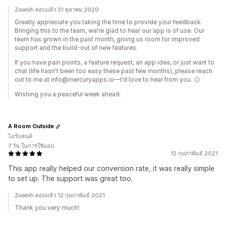
Zoomifi ตอบแล้ว 31 ตุลาคม 2020
Greatly appreciate you taking the time to provide your feedback.
Bringing this to the team, we're glad to hear our app is of use. Our
team has grown in the past month, giving us room for improved
support and the build-out of new features.
If you have pain points, a feature request, an app idea, or just want to
chat (life hasn't been too easy these past few months), please reach
out to me at info@mercuryapps.io—I'd love to hear from you. 🙂
Wishing you a peaceful week ahead.
A Room Outside
ไอร์แลนด์
7 วัน ในการใช้แอป
12 กุมภาพันธ์ 2021
This app really helped our conversion rate, it was really simple
to set up. The support was great too.
Zoomifi ตอบแล้ว 12 กุมภาพันธ์ 2021
Thank you very much!