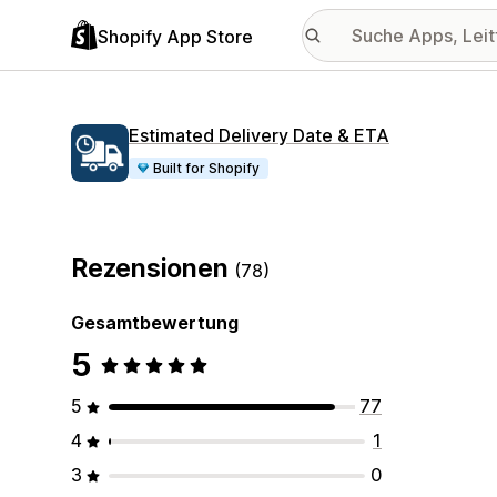
Shopify App Store
Estimated Delivery Date & ETA
Built for Shopify
Rezensionen
(78)
Gesamtbewertung
5
5
77
4
1
3
0