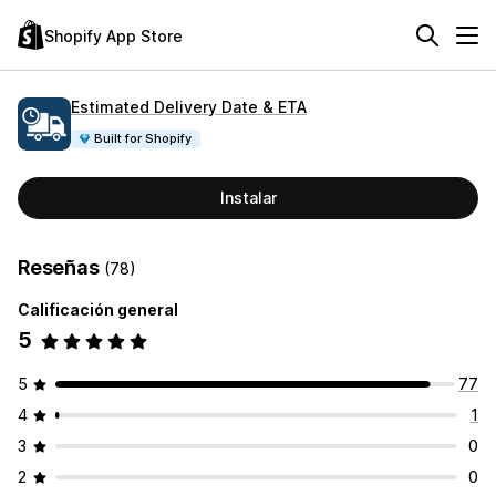
Shopify App Store
Estimated Delivery Date & ETA
Built for Shopify
Instalar
Reseñas
(78)
Calificación general
5
5
77
4
1
3
0
2
0