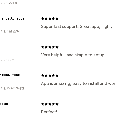
 기간 12개월
ience Athletics
Super fast support. Great app, highl
 기간 1년 초과
Very helpfull and simple to setup.
 기간 33분
 FURNITURE
App is amazing, easy to install and wor
 기간 대략 13시간
epalo
Perfect!