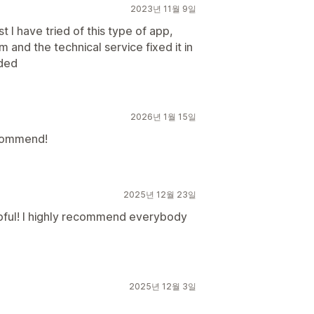
2023년 11월 9일
I have tried of this type of app,
m and the technical service fixed it in
nded
2026년 1월 15일
ecommend!
2025년 12월 23일
pful! I highly recommend everybody
2025년 12월 3일