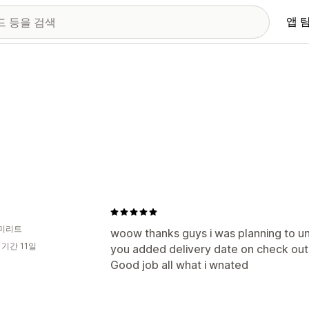
앱 
미리트
woow thanks guys i was planning to unin
 기간 11일
you added delivery date on check out
Good job all what i wnated