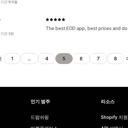
 기간 9개월
a
The best EOD app, best prices and do 
 기간 3분
전
1
…
4
5
6
7
8
인기 범주
리소스
드랍쉬핑
Shopify 지