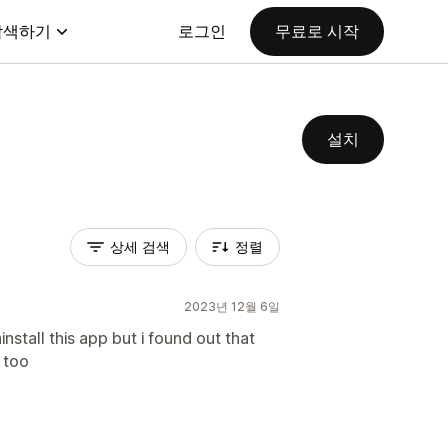
탐색하기
로그인
무료로 시작
설치
상세 검색
정렬
2023년 12월 6일
stall this app but i found out that
 too