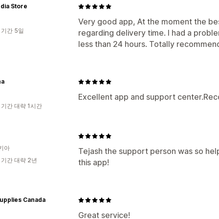
edia Store
Very good app, At the moment the best 
 기간 5일
regarding delivery time. I had a proble
less than 24 hours. Totally recomme
na
Excellent app and support center.R
 기간 대략 1시간
키아
Tejash the support person was so hel
 기간 대략 2년
this app!
upplies Canada
Great service!