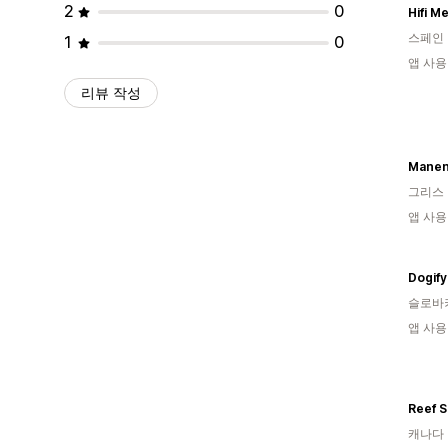
2
0
Hifi M
스페인
1
0
앱 사용
리뷰 작성
Mane
그리스
앱 사용
Dogify
슬로바
앱 사용
Reef S
캐나다