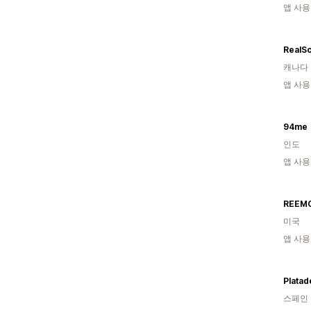
앱 사용
RealSc
캐나다
앱 사용
94me
인도
앱 사용
REEMO
미국
앱 사용
Platad
스페인