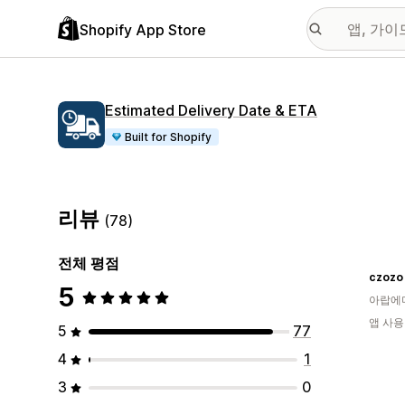
Shopify App Store
Estimated Delivery Date & ETA
Built for Shopify
리뷰
(78)
전체 평점
czozo
5
아랍에
앱 사용
5
77
4
1
3
0