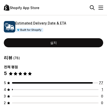
Shopify App Store
Estimated Delivery Date & ETA
Built for Shopify
설치
리뷰
(78)
전체 평점
5
5
77
4
1
3
0
2
0