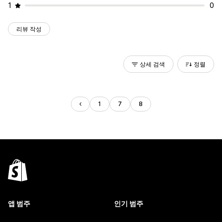
1
0
리뷰 작성
상세 검색
정렬
1
7
8
앱 범주
인기 범주