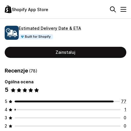
Shopify App Store
Estimated Delivery Date & ETA
Built for Shopify
Zainstaluj
Recenzje
(78)
Ogólna ocena
5
5
77
4
1
3
0
2
0