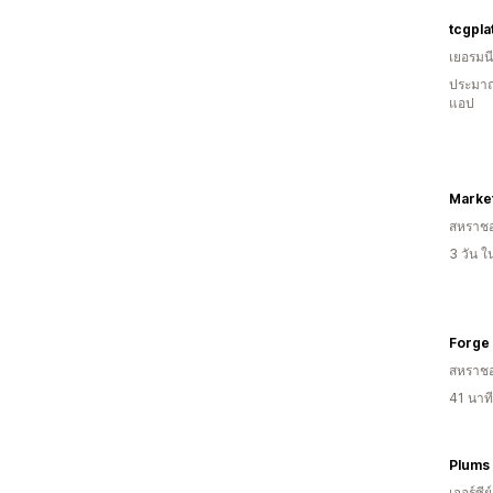
tcgpla
เยอรมนี
ประมาณ
แอป
Marke
สหราช
3 วัน 
Forge
สหราช
41 นาท
Plums 
เจอร์ซีย์