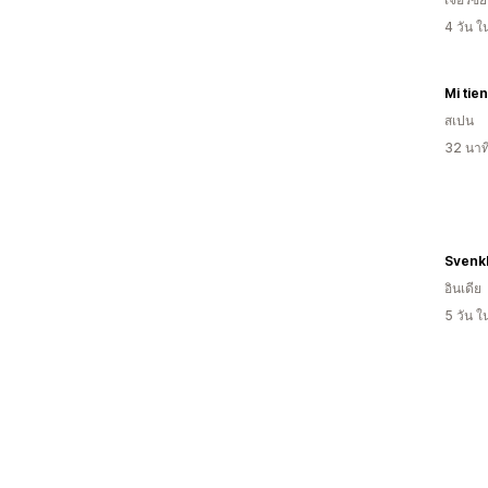
4 วัน 
Mi tie
สเปน
32 นาท
Svenk
อินเดีย
5 วัน 