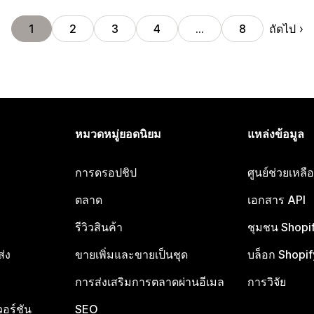
ถัดไป
1
2
3
4
…
8
หมวดหมู่ยอดนิยม
แหล่งข้อมูล
การดรอปชิป
ศูนย์ช่วยเหล
ตลาด
เอกสาร API
รีวิวสินค้า
ชุมชน Shopi
ส่ง
ขายเพิ่มและขายเป็นชุด
บล็อก Shopif
การส่งเสริมการตลาดผ่านอีเมล
การวิจัย
อร์ชัน
SEO