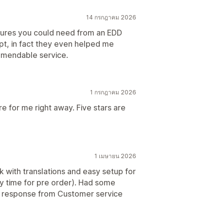
14 กรกฎาคม 2026
eatures you could need from an EDD
pt, in fact they even helped me
mmendable service.
1 กรกฎาคม 2026
e for me right away. Five stars are
1 เมษายน 2026
with translations and easy setup for
ery time for pre order). Had some
od response from Customer service