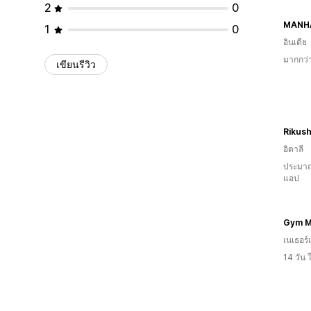
2
0
MANH
1
0
อินเดีย
มากกว่า
เขียนรีวิว
Rikus
อิตาลี
ประมาณ
แอป
Gym M
เนเธอร์
14 วัน