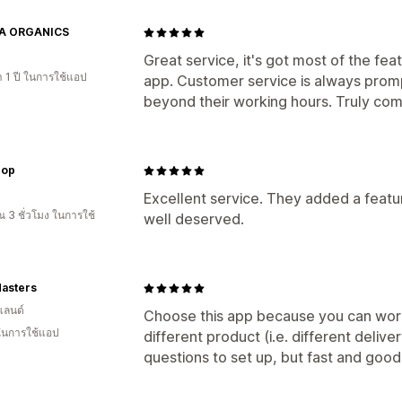
A ORGANICS
Great service, it's got most of the f
 1 ปี ในการใช้แอป
app. Customer service is always prom
beyond their working hours. Truly co
hop
Excellent service. They added a featur
 3 ชั่วโมง ในการใช้
well deserved.
asters
แลนด์
Choose this app because you can work 
 ในการใช้แอป
different product (i.e. different deliv
questions to set up, but fast and go