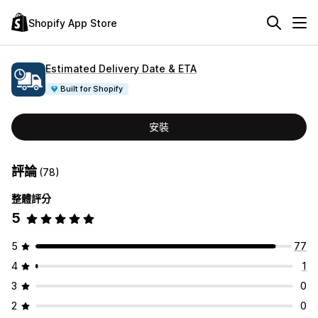
Shopify App Store
Estimated Delivery Date & ETA
Built for Shopify
安裝
評論
(78)
整體評分
5
5
77
4
1
3
0
2
0