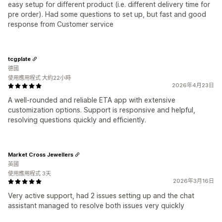
easy setup for different product (i.e. different delivery time for
pre order). Had some questions to set up, but fast and good
response from Customer service
tcgplate
德國
使用應用程式 大約22小時
2026年4月23日
A well-rounded and reliable ETA app with extensive
customization options. Support is responsive and helpful,
resolving questions quickly and efficiently.
Market Cross Jewellers
英國
使用應用程式 3天
2026年3月16日
Very active support, had 2 issues setting up and the chat
assistant managed to resolve both issues very quickly