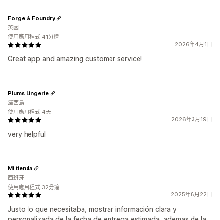
Forge & Foundry
英國
使用應用程式 41分鐘
2026年4月1日
Great app and amazing customer service!
Plums Lingerie
澤西島
使用應用程式 4天
2026年3月19日
very helpful
Mi tienda
西班牙
使用應用程式 32分鐘
2025年8月22日
Justo lo que necesitaba, mostrar información clara y
personalizada de la fecha de entrega estimada, ademas de la