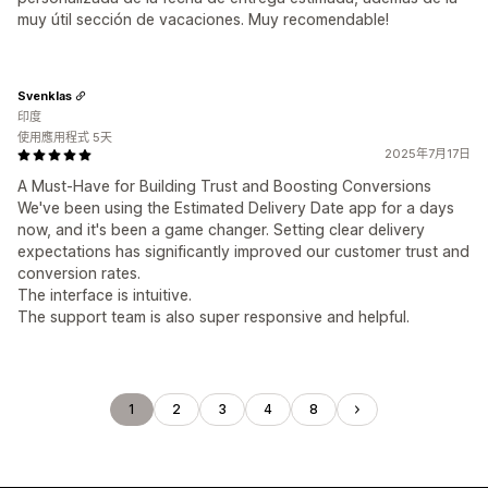
muy útil sección de vacaciones. Muy recomendable!
Svenklas
印度
使用應用程式 5天
2025年7月17日
A Must-Have for Building Trust and Boosting Conversions
We've been using the Estimated Delivery Date app for a days
now, and it's been a game changer. Setting clear delivery
expectations has significantly improved our customer trust and
conversion rates.
The interface is intuitive.
The support team is also super responsive and helpful.
1
2
3
4
8