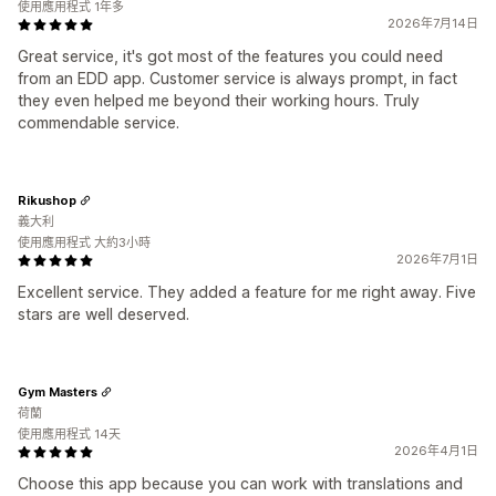
使用應用程式 1年多
2026年7月14日
Great service, it's got most of the features you could need
from an EDD app. Customer service is always prompt, in fact
they even helped me beyond their working hours. Truly
commendable service.
Rikushop
義大利
使用應用程式 大約3小時
2026年7月1日
Excellent service. They added a feature for me right away. Five
stars are well deserved.
Gym Masters
荷蘭
使用應用程式 14天
2026年4月1日
Choose this app because you can work with translations and