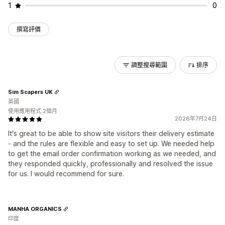
1
0
撰寫評價
調整搜尋範圍
排序
Sim Scapers UK
英國
使用應用程式 2個月
2026年7月24日
It's great to be able to show site visitors their delivery estimate
- and the rules are flexible and easy to set up. We needed help
to get the email order confirmation working as we needed, and
they responded quickly, professionally and resolved the issue
for us. I would recommend for sure.
MANHA ORGANICS
印度