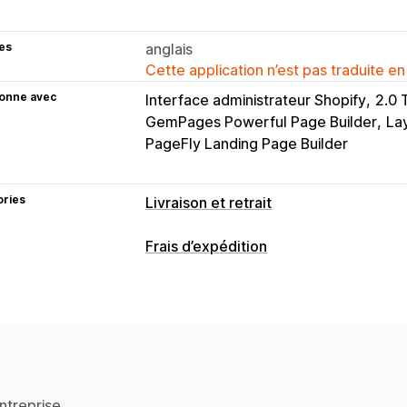
es
anglais
Cette application n’est pas traduite en
ionne avec
Interface administrateur Shopify
2.0
GemPages Powerful Page Builder
La
PageFly Landing Page Builder
ories
Livraison et retrait
Options de livraison
Frais d’expédition
Bloquer des dates
Heures limites
Mu
Calcul du tarif
Compte à rebours
Messages personn
En fonction du client
En fonction du p
Options de retrait
Personnalisation
Multi-sites
Temps de préparation
Cr
Date de livraison
Heure de livraison
Suivi en temps réel
Règles personnalisées
ntreprise.