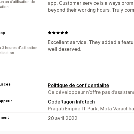
un an d’utilisation de
app. Customer service is always prom
cation
beyond their working hours. Truly co
hop
Excellent service. They added a featur
 3 heures d’utilisation
well deserved.
plication
urces
Politique de confidentialité
Ce développeur n’offre pas d’assistanc
oppeur
CodeRagon Infotech
Pragati Empire IT Park, Mota Varachha,
ment
20 avril 2022