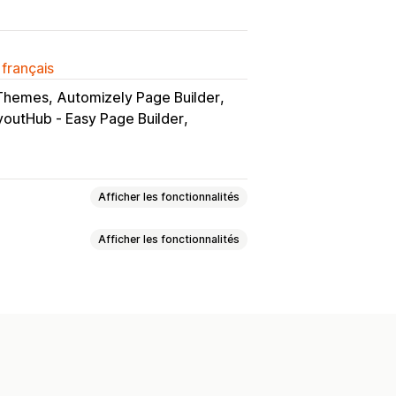
 français
 Themes
Automizely Page Builder
youtHub ‑ Easy Page Builder
Afficher les fonctionnalités
Afficher les fonctionnalités
lti-sites
Temps de préparation
alisés
roduit
Code postal
Multi-zone
éneaux horaires
Géolocalisation
Multilingue