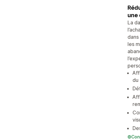
Rédu
une 
La da
l’ach
dans 
les m
aband
l’exp
perso
Aff
du
Déf
Aff
re
Con
vis
Des
Con