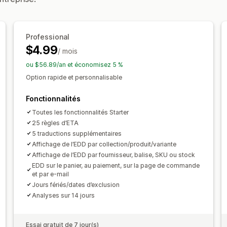
Notifications par e-mail
Heures d’arr
Professional
$4.99
/ mois
ou $56.89/an et économisez 5 %
Option rapide et personnalisable
Fonctionnalités
Toutes les fonctionnalités Starter
25 règles d’ETA
5 traductions supplémentaires
Affichage de l’EDD par collection/produit/variante
Affichage de l’EDD par fournisseur, balise, SKU ou stock
EDD sur le panier, au paiement, sur la page de commande
et par e-mail
Jours fériés/dates d’exclusion
Analyses sur 14 jours
Essai gratuit de 7 jour(s)