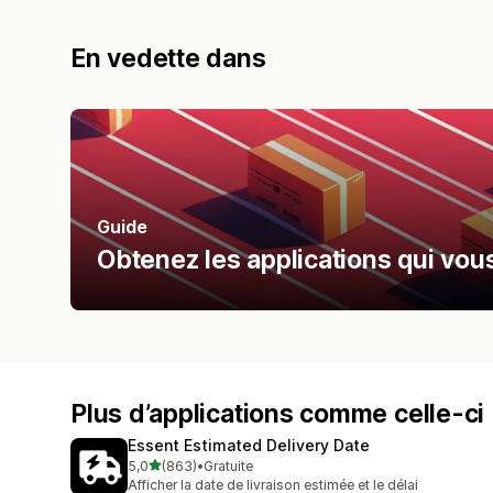
En vedette dans
Guide
Obtenez les applications qui vou
Plus d’applications comme celle-ci
Essent Estimated Delivery Date
étoile(s) sur 5
5,0
(863)
•
Gratuite
863 avis au total
Afficher la date de livraison estimée et le délai