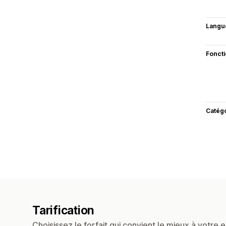
Langu
Fonct
Catég
Tarification
Choisissez le forfait qui convient le mieux à votre e