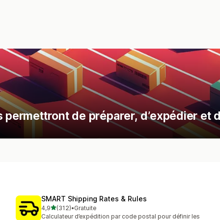
s permettront de préparer, d’expédier et
SMART Shipping Rates & Rules
étoile(s) sur 5
4,9
(312)
•
Gratuite
312 avis au total
Calculateur d’expédition par code postal pour définir les