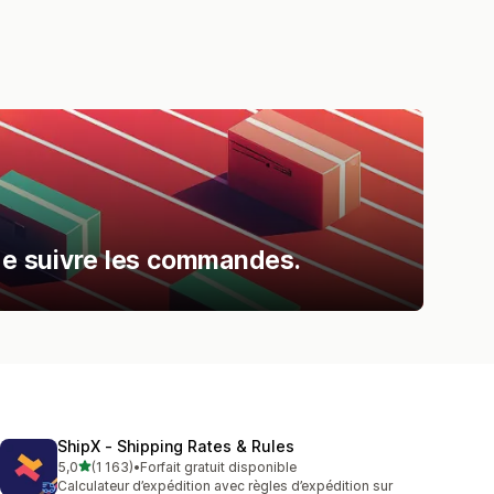
 de suivre les commandes.
ShipX ‑ Shipping Rates & Rules
étoile(s) sur 5
5,0
(1 163)
•
Forfait gratuit disponible
1163 avis au total
Calculateur d’expédition avec règles d’expédition sur