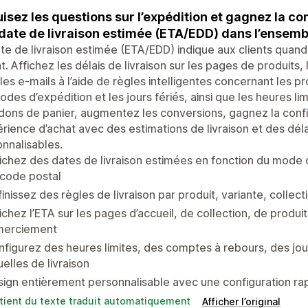
isez les questions sur l’expédition et gagnez la co
date de livraison estimée (ETA/EDD) dans l’ensemb
te de livraison estimée (ETA/EDD) indique aux clients quan
at. Affichez les délais de livraison sur les pages de produits
les e-mails à l’aide de règles intelligentes concernant les p
odes d’expédition et les jours fériés, ainsi que les heures 
ons de panier, augmentez les conversions, gagnez la confi
érience d’achat avec des estimations de livraison et des délai
nnalisables.
ichez des dates de livraison estimées en fonction du mode d
 code postal
inissez des règles de livraison par produit, variante, collect
ichez l’ETA sur les pages d’accueil, de collection, de produi
merciement
figurez des heures limites, des comptes à rebours, des jou
uelles de livraison
ign entièrement personnalisable avec une configuration rap
tient du texte traduit automatiquement
Afficher l’original