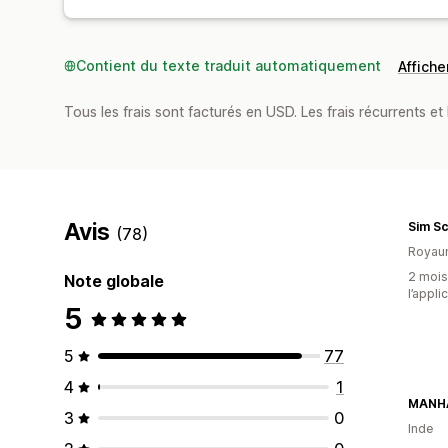
Contient du texte traduit automatiquement
Afficher
Tous les frais sont facturés en USD. Les frais récurrents et b
Avis
Sim S
(78)
Royau
2 mois 
Note globale
l’appli
5
5
77
4
1
MANH
3
0
Inde