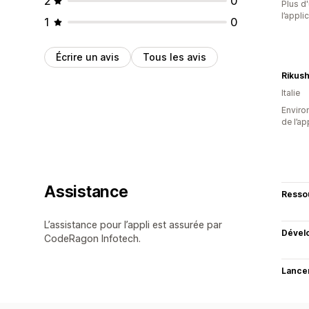
2
0
Plus d'
l’appli
1
0
Écrire un avis
Tous les avis
Rikus
Italie
Environ
de l’ap
Assistance
Resso
L’assistance pour l’appli est assurée par
Dével
CodeRagon Infotech.
Lance