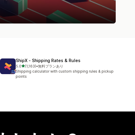
ShipX ‑ Shipping Rates & Rules
5つ星中
5.0
(1,163)
•
無料プランあり
合計レビュー数：1163件
Shipping calculator with custom shipping rules & pickup
points