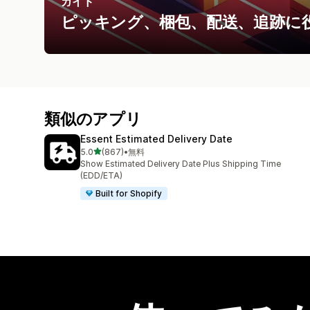
ガイド
ピッキング、梱包、配送、追跡に
類似のアプリ
Essent Estimated Delivery Date
5つ星中
5.0
(867)
•
無料
合計レビュー数：867件
Show Estimated Delivery Date Plus Shipping Time
(EDD/ETA)
Built for Shopify