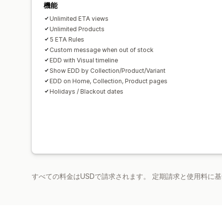
機能
Unlimited ETA views
Unlimited Products
5 ETA Rules
Custom message when out of stock
EDD with Visual timeline
Show EDD by Collection/Product/Variant
EDD on Home, Collection, Product pages
Holidays / Blackout dates
すべての料金はUSDで請求されます。 定期請求と使用料に