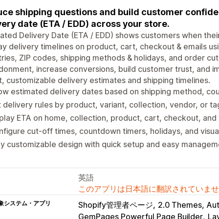
ce shipping questions and build customer confid
very date (ETA / EDD) across your store.
ated Delivery Date (ETA / EDD) shows customers when their 
ay delivery timelines on product, cart, checkout & emails us
ries, ZIP codes, shipping methods & holidays, and order cut
onment, increase conversions, build customer trust, and i
, customizable delivery estimates and shipping timelines.
w estimated delivery dates based on shipping method, cou
 delivery rules by product, variant, collection, vendor, or ta
play ETA on home, collection, product, cart, checkout, an
figure cut-off times, countdown timers, holidays, and visual
ly customizable design with quick setup and easy managem
英語
このアプリは日本語に翻訳されていませ
象システム・アプリ
Shopify管理者ページ
2.0 Themes
Aut
GemPages Powerful Page Builder
La