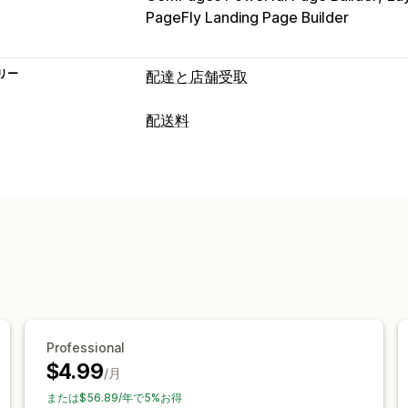
PageFly Landing Page Builder
リー
配達と店舗受取
配達オプション
配送料
除外日の設定
締切時刻
複数ロケーシ
レート計算
カウントダウンタイマー
カスタムメッ
顧客ベース
商品ベース
郵便番号
複数
受取オプション
カスタマイズ
複数ロケーション
準備時間
時間枠
配達日
配達所要時間
ジオロケーショ
リアルタイム追跡
メール通知
予想配達時刻
Professional
$4.99
/月
または$56.89/年で5%お得