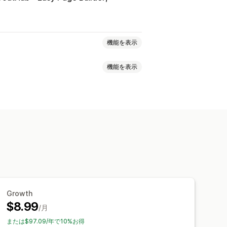
機能を表示
機能を表示
ョン
準備時間
セージ
ゾーン
ン
複数言語
カスタムルール
Growth
$8.99
/月
または$97.09/年で10%お得