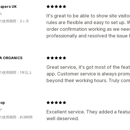
capers UK
ス
It's great to be able to show site visit
の使用期間：2ヶ月
rules are flexible and easy to set up.
order confirmation working as we nee
professionally and resolved the issue 
A ORGANICS
Great service, it's got most of the f
の使用期間：1年以上
app. Customer service is always prom
beyond their working hours. Truly co
hop
ア
Excellent service. They added a featur
の使用期間：約3時間
well deserved.