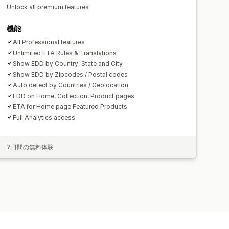
Unlock all premium features
機能
All Professional features
Unlimited ETA Rules & Translations
Show EDD by Country, State and City
Show EDD by Zipcodes / Postal codes
Auto detect by Countries / Geolocation
EDD on Home, Collection, Product pages
ETA for Home page Featured Products
Full Analytics access
7日間の無料体験