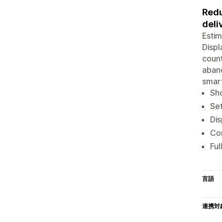
Redu
deli
Estim
Displ
count
aband
smart
Sho
Set
Dis
Con
Ful
言語
連携対