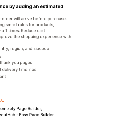
ence by adding an estimated
order will arrive before purchase.
ing smart rules for products,
-off times. Reduce cart
mprove the shopping experience with
ntry, region, and zipcode
g
d thank you pages
 delivery timelines
ent
ん
omizely Page Builder
youtHub ‑ Easy Page Builder