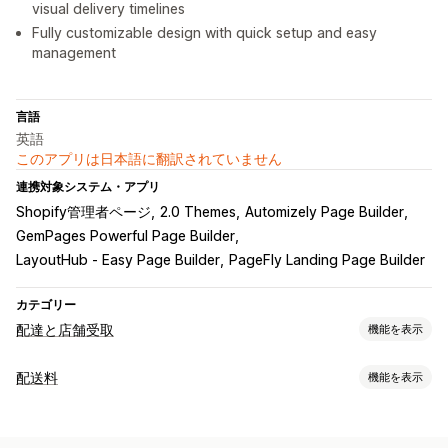
visual delivery timelines
Fully customizable design with quick setup and easy
management
言語
英語
このアプリは日本語に翻訳されていません
連携対象システム・アプリ
Shopify管理者ページ
2.0 Themes
Automizely Page Builder
GemPages Powerful Page Builder
LayoutHub ‑ Easy Page Builder
PageFly Landing Page Builder
カテゴリー
配達と店舗受取
機能を表示
配達オプション
配送料
機能を表示
除外日の設定
締切時刻
複数ロケーション
準備時間
レート計算
カウントダウンタイマー
カスタムメッセージ