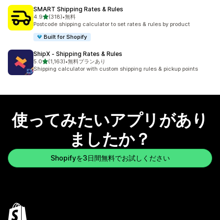
SMART Shipping Rates & Rules
5つ星中
4.9
(318)
•
無料
合計レビュー数：318件
Postcode shipping calculator to set rates & rules by product
Built for Shopify
ShipX ‑ Shipping Rates & Rules
5つ星中
5.0
(1,163)
•
無料プランあり
合計レビュー数：1163件
Shipping calculator with custom shipping rules & pickup points
使ってみたいアプリがあり
ましたか？
Shopifyを3日間無料でお試しください