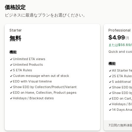
顧客ベース
商品ベース
郵便番号
複数ゾーン
受取オプション
価格設定
カスタマイズ
複数ロケーション
準備時間
時間枠
ビジネスに最適なプランをお選びください。
配達日
配達所要時間
ジオロケーション
複数言語
リアルタイム追跡
カスタムルール
Starter
Professional
メール通知
予想配達時刻
$4.99
無料
/月
または$56.89
Quick and cus
機能
Unlimited ETA views
機能
Unlimited Products
5 ETA Rules
All Starter 
Custom message when out of stock
25 ETA Rule
EDD with Visual timeline
5 additional
Show EDD by Collection/Product/Variant
Show EDD by
EDD on Home, Collection, Product pages
Show EDD by
Holidays / Blackout dates
EDD on Cart,
Holidays / B
14 Days Ana
7日間の無料体