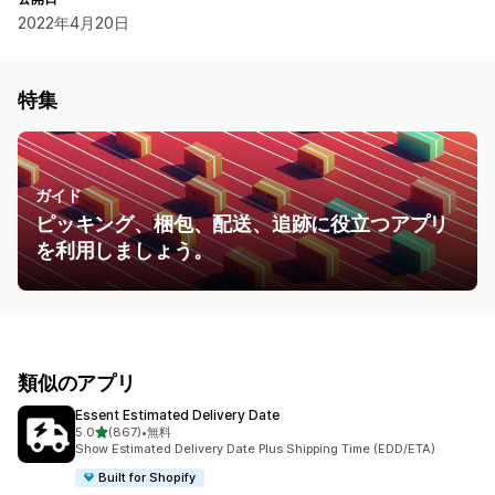
2022年4月20日
特集
ガイド
ピッキング、梱包、配送、追跡に役立つアプリ
を利用しましょう。
類似のアプリ
Essent Estimated Delivery Date
5つ星中
5.0
(867)
•
無料
合計レビュー数：867件
Show Estimated Delivery Date Plus Shipping Time (EDD/ETA)
Built for Shopify