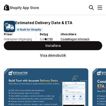
Shopify App Store
Estimated Delivery Date & ETA
Built for Shopify
Priser
Betyg
Utvecklare
Gratisplan tillgänglig
5,0
(78)
CodeRagon Infotech
Installera
Visa demobutik