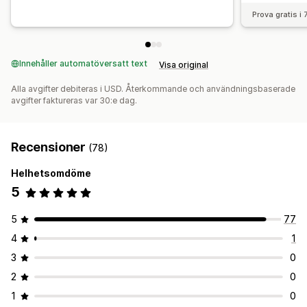
Prova gratis i
Innehåller automatöversatt text
Visa original
Alla avgifter debiteras i USD. Återkommande och användningsbaserade
avgifter faktureras var 30:e dag.
Recensioner
(78)
Helhetsomdöme
5
5
77
4
1
3
0
2
0
1
0