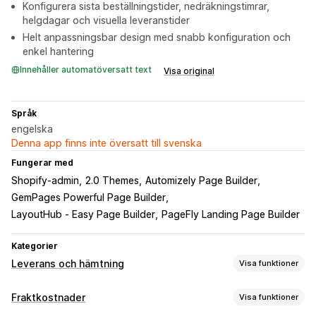
Konfigurera sista beställningstider, nedräkningstimrar,
helgdagar och visuella leveranstider
Helt anpassningsbar design med snabb konfiguration och
enkel hantering
Innehåller automatöversatt text
Visa original
Språk
engelska
Denna app finns inte översatt till svenska
Fungerar med
Shopify-admin
2.0 Themes
Automizely Page Builder
GemPages Powerful Page Builder
LayoutHub ‑ Easy Page Builder
PageFly Landing Page Builder
Kategorier
Leverans och hämtning
Visa funktioner
Leveransalternativ
Fraktkostnader
Visa funktioner
Blockera datum
Tidsgränser
Flera platser