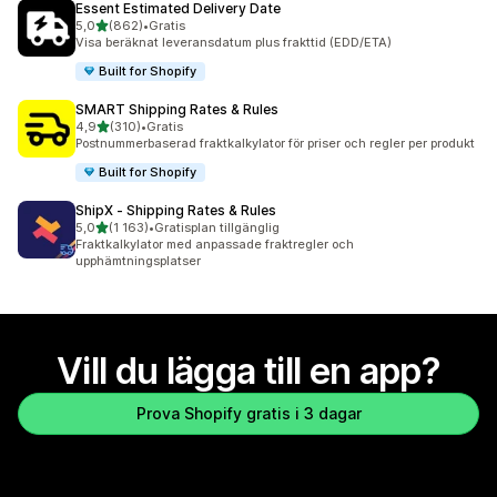
Essent Estimated Delivery Date
av 5 stjärnor
5,0
(862)
•
Gratis
862 recensioner totalt
Visa beräknat leveransdatum plus frakttid (EDD/ETA)
Built for Shopify
SMART Shipping Rates & Rules
av 5 stjärnor
4,9
(310)
•
Gratis
310 recensioner totalt
Postnummerbaserad fraktkalkylator för priser och regler per produkt
Built for Shopify
ShipX ‑ Shipping Rates & Rules
av 5 stjärnor
5,0
(1 163)
•
Gratisplan tillgänglig
1163 recensioner totalt
Fraktkalkylator med anpassade fraktregler och
upphämtningsplatser
Vill du lägga till en app?
Prova Shopify gratis i 3 dagar