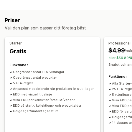
Prisberäkning
Förberedelsetider
Nedräkningstimer
Kundbaserad
Produktbaserad
Postnummer/postkod
Anpassade meddelanden
Priser
Flera zoner
Hämtningsalternativ
Välj den plan som passar ditt företag bäst.
Anpassning
Flera platser
Förberedelsetider
Tidpunkter
Leveransdatum
Leveranstid
Geolokalisering
Flera språk
Starter
Professional
Spårning i realtid
Anpassade regler
$4.99
Gratis
/må
E-postaviseringar
Beräknade leveransdagar
eller $56.89/å
Snabbt och anp
Funktioner
Obegränsat antal ETA-visningar
Funktioner
Obegränsat antal produkter
5 ETA-regler
Alla Starter
Anpassat meddelande när produkten är slut i lager
25 ETA-regl
EDD med visuell tidslinje
5 ytterligar
Visa EDD per kollektion/produkt/variant
Visa EDD per
EDD på start-, kollektions- och produktsidor
Visa EDD per
Helgdagar/undantagsdatum
EDD för varu
Helgdagar/
14 dagars a