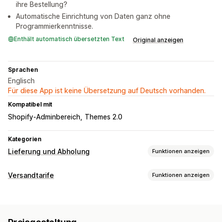
ihre Bestellung?
Automatische Einrichtung von Daten ganz ohne
Programmierkenntnisse.
Enthält automatisch übersetzten Text
Original anzeigen
Sprachen
Englisch
Für diese App ist keine Übersetzung auf Deutsch vorhanden.
Kompatibel mit
Shopify-Adminbereich
Themes 2.0
Kategorien
Lieferung und Abholung
Funktionen anzeigen
Zustellungsoptionen
Versandtarife
Funktionen anzeigen
Sperrdaten
Deadlines
Vorbereitungszeiten
Tarifberechnung
Countdown Timer
Benutzerdefinierte Nachrichten
Produktbasiert
Abholoptionen