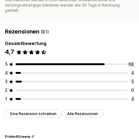
nutzungsabhängige Gebühren werden alle 30 Tage in Rechnung
gestellt.
Rezensionen
(81)
Gesamtbewertung
4,7
5
68
4
4
3
5
2
0
1
4
Eine Rezension schreiben
Alle Rezensionen
Prints4Greens