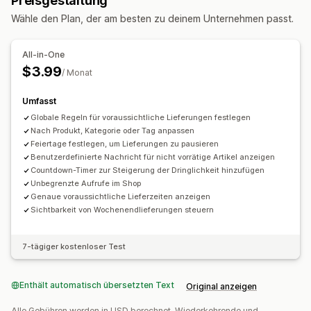
Preisgestaltung
Anpassung
Vorbereitungszeiten
Planung
Zeitfenster
Wähle den Plan, der am besten zu deinem Unternehmen passt.
Lieferdatum
Lieferzeit
Mehrere Sprachen
Tracking in Echtzeit
Benutzerdefinierte Regeln
All-in-One
ETAs
$3.99
/ Monat
Umfasst
Globale Regeln für voraussichtliche Lieferungen festlegen
Nach Produkt, Kategorie oder Tag anpassen
Feiertage festlegen, um Lieferungen zu pausieren
Benutzerdefinierte Nachricht für nicht vorrätige Artikel anzeigen
Countdown-Timer zur Steigerung der Dringlichkeit hinzufügen
Unbegrenzte Aufrufe im Shop
Genaue voraussichtliche Lieferzeiten anzeigen
Sichtbarkeit von Wochenendlieferungen steuern
7-tägiger kostenloser Test
Enthält automatisch übersetzten Text
Original anzeigen
Alle Gebühren werden in USD berechnet. Wiederkehrende und