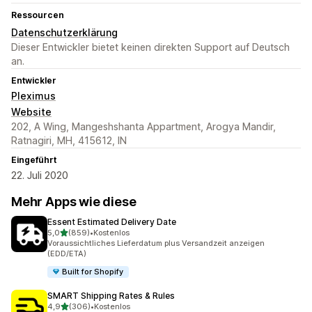
Ressourcen
Datenschutzerklärung
Dieser Entwickler bietet keinen direkten Support auf Deutsch
an.
Entwickler
Pleximus
Website
202, A Wing, Mangeshshanta Appartment, Arogya Mandir,
Ratnagiri, MH, 415612, IN
Eingeführt
22. Juli 2020
Mehr Apps wie diese
Essent Estimated Delivery Date
von 5 Sternen
5,0
(859)
•
Kostenlos
859 Rezensionen insgesamt
Voraussichtliches Lieferdatum plus Versandzeit anzeigen
(EDD/ETA)
Built for Shopify
SMART Shipping Rates & Rules
von 5 Sternen
4,9
(306)
•
Kostenlos
306 Rezensionen insgesamt