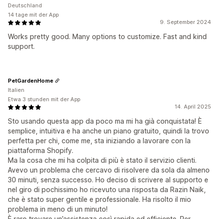
Deutschland
14 tage mit der App
9. September 2024
Works pretty good. Many options to customize. Fast and kind
support.
PetGardenHome
Italien
Etwa 3 stunden mit der App
14. April 2025
Sto usando questa app da poco ma mi ha già conquistata! È
semplice, intuitiva e ha anche un piano gratuito, quindi la trovo
perfetta per chi, come me, sta iniziando a lavorare con la
piattaforma Shopify.
Ma la cosa che mi ha colpita di più è stato il servizio clienti.
Avevo un problema che cercavo di risolvere da sola da almeno
30 minuti, senza successo. Ho deciso di scrivere al supporto e
nel giro di pochissimo ho ricevuto una risposta da Razin Naik,
che è stato super gentile e professionale. Ha risolto il mio
problema in meno di un minuto!
È raro trovare un’assistenza così rapida ed efficiente. Per