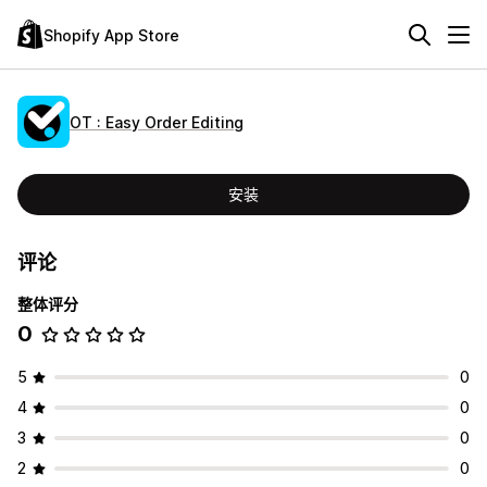
Shopify App Store
OT : Easy Order Editing
安装
评论
整体评分
0
5
0
4
0
3
0
2
0