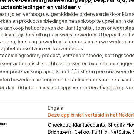
uctaanbiedingen en valideer v
ar tijd en verhoog uw gemiddelde orderwaarde door klanten
ken en productaanbiedingen na aankoop te upsellen in de O
e aankoop het adres van de klant (gratis), toon onweerst
de klant zijn bestelling naar wens bewerken. U bepaalt zel
oeren, hoe lang bewerken is toegestaan ​​en we werken met
zijnbeheersoftware en verzendapps.
fbedieningsadres, product, verzendmethode, kortingscode 
rkeer automatisch slechte adressen en bied slimme sugges
ëer post-aankoop upsells met één klik en personaliseer d
anten bewerken het originele bestelnummer voor een naadl
r dan 100 integraties met apps voor orderafhandeling, ver
Engels
Deze app is niet vertaald in het Neder
 met
Checkout
Klantaccounts
Shopify Fl
Brightpear
Celigo
Fulfil.io
NetSuite