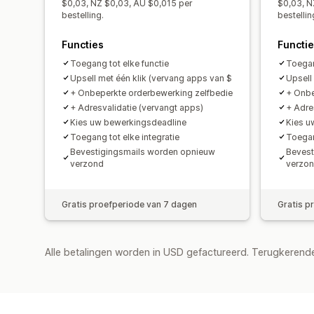
$0,03, NZ $0,03, AU $0,015 per
$0,03, N
bestelling.
bestellin
Functies
Functi
Toegang tot elke functie
Toegan
Upsell met één klik (vervang apps van $
Upsell
+ Onbeperkte orderbewerking zelfbedie
+ Onbe
+ Adresvalidatie (vervangt apps)
+ Adre
Kies uw bewerkingsdeadline
Kies u
Toegang tot elke integratie
Toegan
Bevestigingsmails worden opnieuw
Bevest
verzond
verzo
Gratis proefperiode van 7 dagen
Gratis p
Alle betalingen worden in USD gefactureerd. Terugkeren