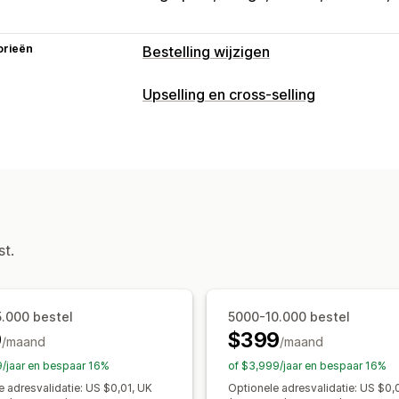
orieën
Bestelling wijzigen
Updates van bestellingen
Upselling en cross-selling
Annuleringen
Samenvoegen
Terugb
Aanpassing
Orderregels
Verzendkosten
Aangep
Upselling bij checkout
Upselling op 
Aangepaste regels
Geautomatiseerd
Upselling op de bedankpagina
Add-on
Aangepaste portal
Meerdere talen
Aangepaste regels
Bestellingenbeheer
Aanbiedingen en aanbevelingen
st.
Statusupdates
Tagging
Filteren
Imp
Garanties
Verzendbescherming
Grat
Gratis verzending
Add-ons voor pro
Vaak samen gekocht
Bundles
Kwant
5.000 bestel
5000-10.000 bestel
9
$399
Staffelkortingen
AI-aanbevelingen
/maand
/maand
Prioriteitsverwerking
9/jaar en bespaar 16%
of $3,999/jaar en bespaar 16%
e adresvalidatie: US $0,01, UK
Optionele adresvalidatie: US $0,
Analytics