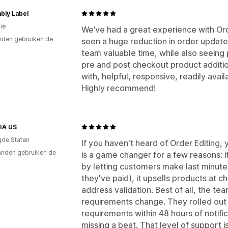
bly Label
ië
We’ve had a great experience with Ord
den gebruiken de
seen a huge reduction in order updat
team valuable time, while also seeing 
pre and post checkout product additio
with, helpful, responsive, readily ava
Highly recommend!
IA US
gde Staten
If you haven't heard of Order Editing, 
nden gebruiken de
is a game changer for a few reasons: 
by letting customers make last minute 
they've paid), it upsells products at c
address validation. Best of all, the t
requirements change. They rolled out
requirements within 48 hours of notifi
missing a beat. That level of support 