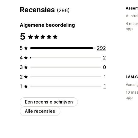
Recensies
Assem
(296)
Austral
4 maan
Algemene beoordeling
app
5
5
292
4
2
3
0
2
1
I.AM.G
Vereni
1
1
10 maa
app
Een recensie schrijven
Alle recensies