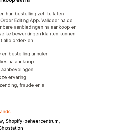
 hun bestelling zelf te laten
rder Editing App. Valideer na de
aanbare aanbiedingen na aankoop en
f welke bewerkingen klanten kunnen
 alle order- en
en bestelling annuler
ties na aankoop
e aanbevelingen
oze ervaring
zending, fraude en a
lands
ow
Shopify-beheercentrum
Shipstation