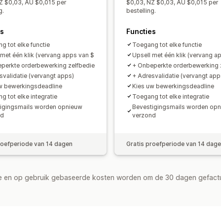
Z $0,03, AU $0,015 per
$0,03, NZ $0,03, AU $0,015 per
g.
bestelling.
Doorklikpercentages
Conversieperc
Suggesties voor optimalisatie
Funnel
es
Functies
g tot elke functie
Toegang tot elke functie
 met één klik (vervang apps van $
Upsell met één klik (vervang a
perkte orderbewerking zelfbedie
+ Onbeperkte orderbewerking 
svalidatie (vervangt apps)
+ Adresvalidatie (vervangt app
w bewerkingsdeadline
Kies uw bewerkingsdeadline
g tot elke integratie
Toegang tot elke integratie
igingsmails worden opnieuw
Bevestigingsmails worden op
nd
verzond
roefperiode van 14 dagen
Gratis proefperiode van 14 dag
de en op gebruik gebaseerde kosten worden om de 30 dagen gefact