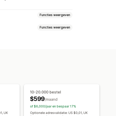
Functies weergeven
Functies weergeven
etalingen
Retouren
Adres
aste kenmerken
de productpagina
e workflows
Bulkbewerking
s in één klik
Meerdere valuta
orteren en exporteren
Analytics
is artikelen
Cadeauverpakking
ducten
Productaanbevelingen
umkortingen
Volumekortingen
10-20.000 bestel
$599
Upgrade van abonnement
/maand
of $6,000/jaar en bespaar 17%
01, UK
Optionele adresvalidatie: US $0,01, UK