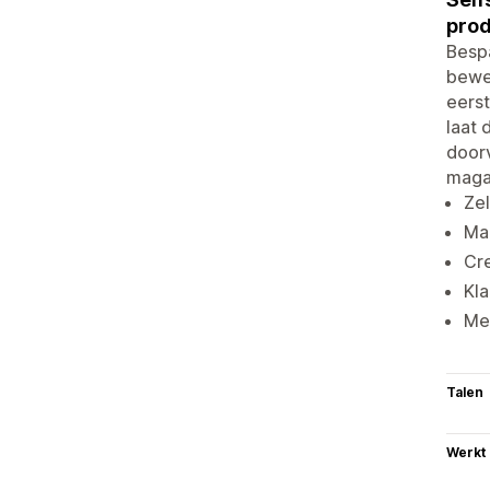
prod
Bespa
bewer
eerst
laat 
doorv
maga
Zel
Ma
Cre
Kl
Mee
Talen
Werkt