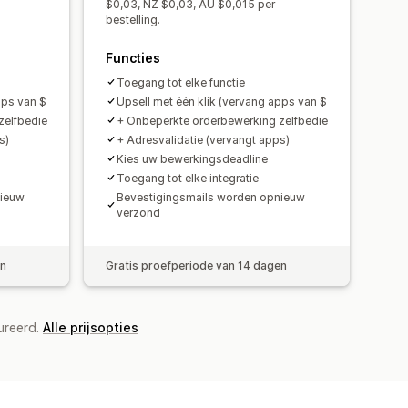
$0,03, NZ $0,03, AU $0,015 per
bestelling.
entages
Aanbevelingsprestaties
prestaties
Functies
Toegang tot elke functie
pps van $
Upsell met één klik (vervang apps van $
zelfbedie
+ Onbeperkte orderbewerking zelfbedie
s)
+ Adresvalidatie (vervangt apps)
Kies uw bewerkingsdeadline
Toegang tot elke integratie
nieuw
Bevestigingsmails worden opnieuw
verzond
en
Gratis proefperiode van 14 dagen
ureerd.
Alle prijsopties