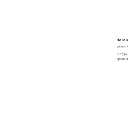
Hello 
Vereni
Ongev
gebrui