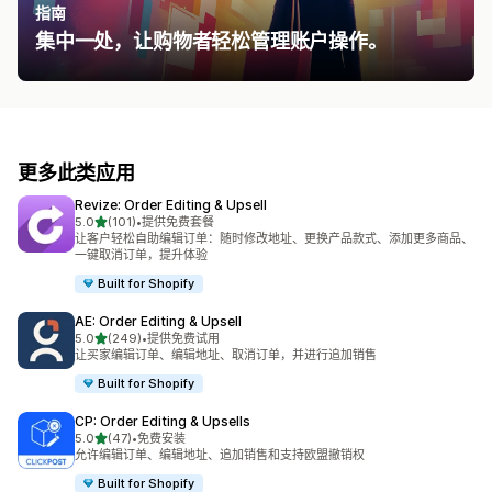
指南
集中一处，让购物者轻松管理账户操作。
更多此类应用
Revize: Order Editing & Upsell
星（满分 5 星）
5.0
(101)
•
提供免费套餐
总共 101 条评论
让客户轻松自助编辑订单：随时修改地址、更换产品款式、添加更多商品、
一键取消订单，提升体验
Built for Shopify
AE: Order Editing & Upsell
星（满分 5 星）
5.0
(249)
•
提供免费试用
总共 249 条评论
让买家编辑订单、编辑地址、取消订单，并进行追加销售
Built for Shopify
CP: Order Editing & Upsells
星（满分 5 星）
5.0
(47)
•
免费安装
总共 47 条评论
允许编辑订单、编辑地址、追加销售和支持欧盟撤销权
Built for Shopify