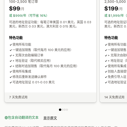
100-2,500 笔订单
2,500-5,00
组合购买
套装
数量折扣
批量折扣
分层折扣
AI 建议
订阅升级
$99
$199
/月
/月
优先处理
或 $999/年（可节省 16%）
或 $1,999/年
可选的地址验证功能：每笔订单美国 0.01 美元，英国 0.03
可选的地址验证功
分析
美元，新西兰 0.03 美元，澳大利亚 0.015 美元。
美元，新西兰 0.
点击率
转化率
推荐绩效
优化建议
漏斗绩效
特色功能
特色功能
使用所有功能
使用所有功能
一键追加销售（取代每月 100 美元的应用）
一键追加销售
+ 无限次自助编辑订单
+ 无限次自
+ 地址验证（取代相关应用）
+ 地址验证
+ 结账时追加销售（取代每月 100 美元的应用）
使用所有集成
使用所有集成
创始人直接提供
修改后重新发送确认邮件
免费引导入驻
可选地址验证 0.01-0.03 美元
可选地址验证 0
7 天免费试用
14 天免费试用
包含自动翻译的文本
显示原文