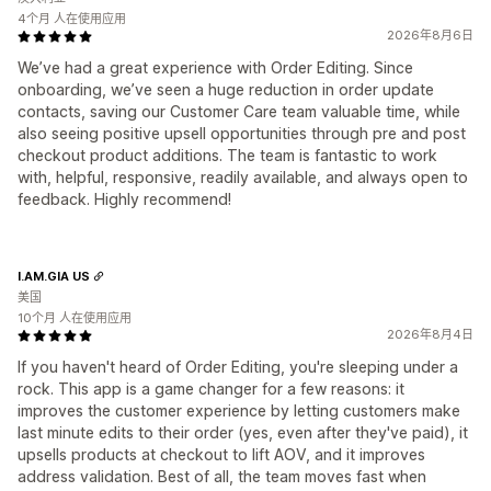
4个月 人在使用应用
2026年8月6日
We’ve had a great experience with Order Editing. Since
onboarding, we’ve seen a huge reduction in order update
contacts, saving our Customer Care team valuable time, while
also seeing positive upsell opportunities through pre and post
checkout product additions. The team is fantastic to work
with, helpful, responsive, readily available, and always open to
feedback. Highly recommend!
I.AM.GIA US
美国
10个月 人在使用应用
2026年8月4日
If you haven't heard of Order Editing, you're sleeping under a
rock. This app is a game changer for a few reasons: it
improves the customer experience by letting customers make
last minute edits to their order (yes, even after they've paid), it
upsells products at checkout to lift AOV, and it improves
address validation. Best of all, the team moves fast when