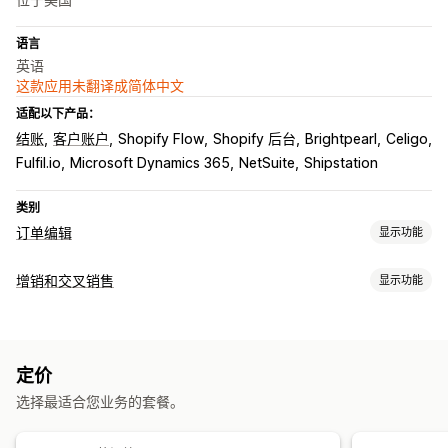
语言
英语
这款应用未翻译成简体中文
适配以下产品：
结账
客户账户
Shopify Flow
Shopify 后台
Brightpearl
Celigo
Fulfil.io
Microsoft Dynamics 365
NetSuite
Shipstation
类别
订单编辑
显示功能
订单更新
增销和交叉销售
显示功能
取消
合并
退款
退货
地址
商品条目
运费
自定义属性
自定义
自定义规则
自动化工作流程
批量编辑
客户门户
结账增销
产品页面增销
感谢页面增销
一键附加服务
多币种
订单管理
定价
多语言
自定义规则
状态更新
标记
筛选
导入和导出
分析
选择最适合您业务的套餐。
优惠和建议
保修
运输保护
免费赠品
礼品包装
免运费
附加产品
产品推荐