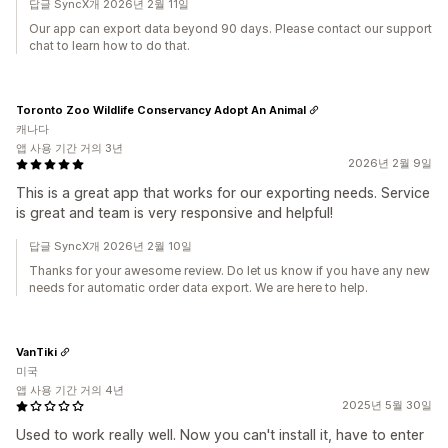
답글 SyncX개 2026년 2월 11일
Our app can export data beyond 90 days. Please contact our support
chat to learn how to do that.
Toronto Zoo Wildlife Conservancy Adopt An Animal
캐나다
앱 사용 기간 거의 3년
2026년 2월 9일
This is a great app that works for our exporting needs. Service
is great and team is very responsive and helpful!
답글 SyncX개 2026년 2월 10일
Thanks for your awesome review. Do let us know if you have any new
needs for automatic order data export. We are here to help.
VanTiki
미국
앱 사용 기간 거의 4년
2025년 5월 30일
Used to work really well. Now you can't install it, have to enter