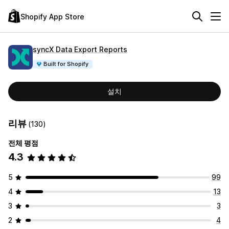
Shopify App Store
syncX Data Export Reports
Built for Shopify
설치
리뷰
(130)
전체 평점
4.3
5
99
4
13
3
3
2
4