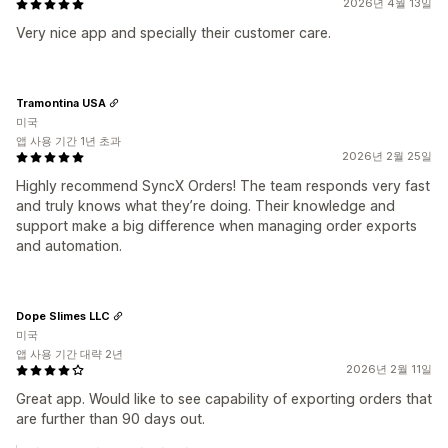
2026년 4월 13일
Very nice app and specially their customer care.
Tramontina USA
미국
앱 사용 기간 1년 초과
2026년 2월 25일
Highly recommend SyncX Orders! The team responds very fast
and truly knows what they’re doing. Their knowledge and
support make a big difference when managing order exports
and automation.
Dope Slimes LLC
미국
앱 사용 기간 대략 2년
2026년 2월 11일
Great app. Would like to see capability of exporting orders that
are further than 90 days out.