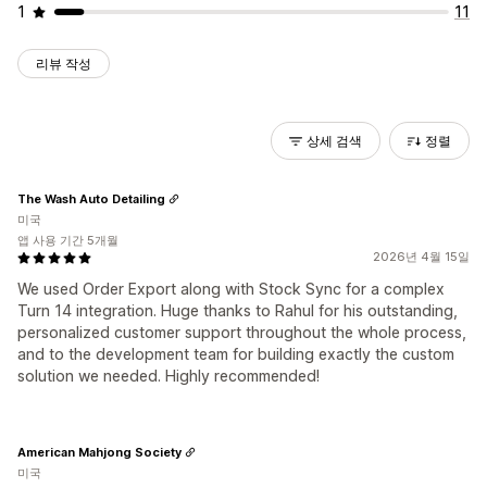
1
11
리뷰 작성
상세 검색
정렬
The Wash Auto Detailing
미국
앱 사용 기간 5개월
2026년 4월 15일
We used Order Export along with Stock Sync for a complex
Turn 14 integration. Huge thanks to Rahul for his outstanding,
personalized customer support throughout the whole process,
and to the development team for building exactly the custom
solution we needed. Highly recommended!
American Mahjong Society
미국