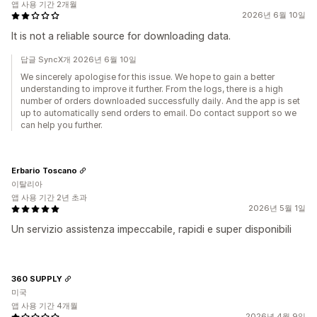
앱 사용 기간 2개월
2026년 6월 10일
It is not a reliable source for downloading data.
답글 SyncX개 2026년 6월 10일
We sincerely apologise for this issue. We hope to gain a better
understanding to improve it further. From the logs, there is a high
number of orders downloaded successfully daily. And the app is set
up to automatically send orders to email. Do contact support so we
can help you further.
Erbario Toscano
이탈리아
앱 사용 기간 2년 초과
2026년 5월 1일
Un servizio assistenza impeccabile, rapidi e super disponibili
360 SUPPLY
미국
앱 사용 기간 4개월
2026년 4월 9일