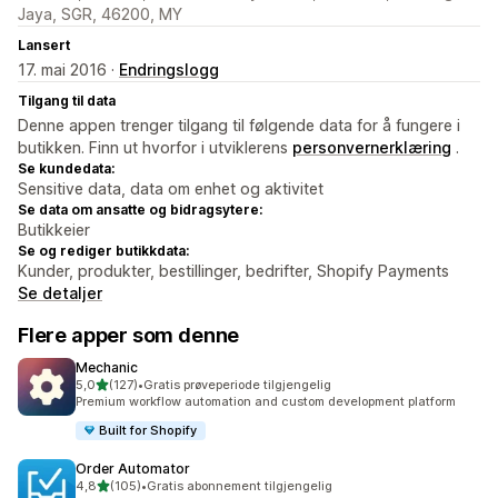
Jaya, SGR, 46200, MY
Lansert
17. mai 2016 ·
Endringslogg
Tilgang til data
Denne appen trenger tilgang til følgende data for å fungere i
butikken. Finn ut hvorfor i utviklerens
personvernerklæring
.
Se kundedata:
Sensitive data, data om enhet og aktivitet
Se data om ansatte og bidragsytere:
Butikkeier
Se og rediger butikkdata:
Kunder, produkter, bestillinger, bedrifter, Shopify Payments
Se detaljer
Flere apper som denne
Mechanic
av 5 stjerner
5,0
(127)
•
Gratis prøveperiode tilgjengelig
Totalt 127 omtaler
Premium workflow automation and custom development platform
Built for Shopify
Order Automator
av 5 stjerner
4,8
(105)
•
Gratis abonnement tilgjengelig
Totalt 105 omtaler