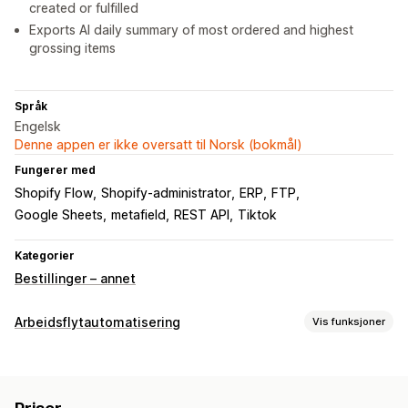
created or fulfilled
Exports AI daily summary of most ordered and highest
grossing items
Språk
Engelsk
Denne appen er ikke oversatt til Norsk (bokmål)
Fungerer med
Shopify Flow
Shopify-administrator
ERP
FTP
Google Sheets
metafield
REST API
Tiktok
Kategorier
Bestillinger – annet
Arbeidsflytautomatisering
Vis funksjoner
Automasjonsoppgaver
Bestillingstagger
Bestillingsbehandling