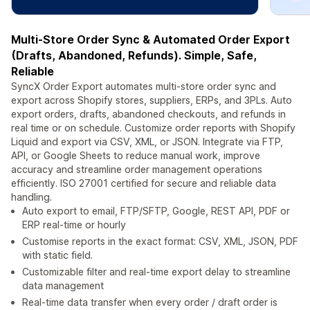
Multi-Store Order Sync & Automated Order Export
(Drafts, Abandoned, Refunds). Simple, Safe,
Reliable
SyncX Order Export automates multi-store order sync and
export across Shopify stores, suppliers, ERPs, and 3PLs. Auto
export orders, drafts, abandoned checkouts, and refunds in
real time or on schedule. Customize order reports with Shopify
Liquid and export via CSV, XML, or JSON. Integrate via FTP,
API, or Google Sheets to reduce manual work, improve
accuracy and streamline order management operations
efficiently. ISO 27001 certified for secure and reliable data
handling.
Auto export to email, FTP/SFTP, Google, REST API, PDF or
ERP real-time or hourly
Customise reports in the exact format: CSV, XML, JSON, PDF
with static field.
Customizable filter and real-time export delay to streamline
data management
Real-time data transfer when every order / draft order is