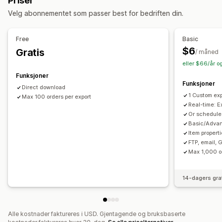
Priser
Tilpasning
Velg abonnementet som passer best for bedriften din.
API-er
Betinget logikk
Tilpassede utløsere
Maler
Automatisk datasynkronisering
Planlagte oppgaver
Free
Basic
Tilpassede arbeidsflyter
Multibutikk
$6
Gratis
/ måned
eller $66/år o
Funksjoner
Funksjoner
Direct download
1 Custom ex
Max 100 orders per export
Real-time: E
Or schedule 
Basic/Advan
Item properti
FTP, email, 
Max 1,000 or
14-dagers gra
Alle kostnader faktureres i USD. Gjentagende og bruksbaserte