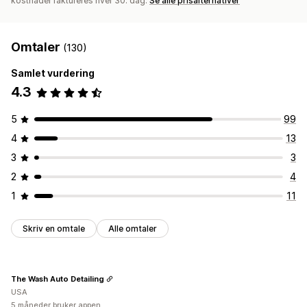
kostnader faktureres hver 30. dag.
Se alle prisalternativer
Omtaler
(130)
Samlet vurdering
4.3
5
99
4
13
3
3
2
4
1
11
Skriv en omtale
Alle omtaler
The Wash Auto Detailing
USA
5 måneder bruker appen