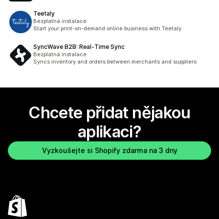
Teetaly
Bezplatná instalace
Start your print-on-demand online business with Teetaly.
SyncWave B2B: Real‑Time Sync
Bezplatná instalace
Syncs inventory and orders between merchants and suppliers
Chcete přidat nějakou
aplikaci?
Vyzkoušejte si Shopify zdarma na 3 dny