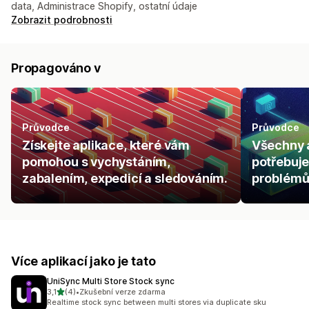
data, Administrace Shopify, ostatní údaje
Zobrazit podrobnosti
Propagováno v
Průvodce
Průvodce
Získejte aplikace, které vám
Všechny a
pomohou s vychystáním,
potřebuje
zabalením, expedicí a sledováním.
problémům
Více aplikací jako je tato
UniSync Multi Store Stock sync
z 5 hvězd
3,1
(4)
•
Zkušební verze zdarma
Celkový počet recenzí: 4
Realtime stock sync between multi stores via duplicate sku