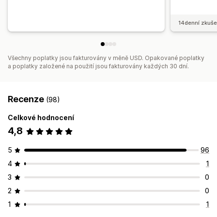
14denní zkuše
Všechny poplatky jsou fakturovány v měně USD. Opakované poplatky
a poplatky založené na použití jsou fakturovány každých 30 dní.
Recenze
(98)
Celkové hodnocení
4,8
5
96
4
1
3
0
2
0
1
1