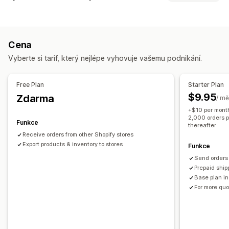
Oblečení a doplňky
Tašky a zavazadla
Dům a zahrada
Typ synchronizace
Zdraví a krása
Jídlo a nápoje
Elektronika
Umění a řemesla
Objednávky
Ceny
Podrobnosti o produktu
Varianty
Zábava a multimédia
Hračky a hry
Dětské zboží
Cena
Jednotky SKU
Čárové kódy
Vícekanálová
Více obchodů
Sportovní zboží
Chovatelské potřeby
Nábytek
Vyberte si tarif, který nejlépe vyhovuje vašemu podnikání.
Automatická
Ruční
Hromadná
V reálném čase
Firmy a kancelář
Hardware
Automobilový průmysl
Naplánovaná
Vlastní
Produkty pro dospělé
Free Plan
Starter Plan
Oznámení a výkazy
$9.95
Zdarma
/ mě
Automatizovaná upozornění
Aktualizace objednávek
+$10 per month
E-mailová upozornění
Výkazy chyb
Historické výkazy
2,000 orders p
Funkce
thereafter
Import a export dat
Podrobné protokoly
Receive orders from other Shopify stores
Export products & inventory to stores
Funkce
Send orders 
Prepaid ship
Base plan in
For more quo