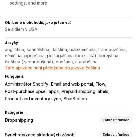
settings, and more
Oblíbené u obchodů, jako je ten váš
Se sídlem v USA
Jazyky
angličtina, španělština, italština, nizozemština, francouzština,
němčina, japonština, portugalština (brazilská), korejština,
čínština (zjednodušená), dánština, a arabština
Tato aplikace není přeložena do jazyka čeština
Funguje s:
Administrátor Shopify
Email and web portal
Flow
Post-purchase upsell apps
Prepaid shipping labels
Product and inventory sync
ShipStation
Kategorie
Dropshipping
Zobrazit funkce
Produkty, které můžete prodávat
Synchronizace skladových zásob
Zobrazit funkce