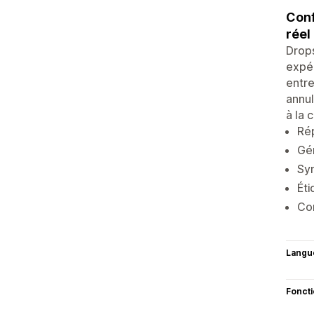
Conf
réel
Drops
expé
entre
annul
à la 
Rép
Gér
Syn
Éti
Con
Langu
Fonct