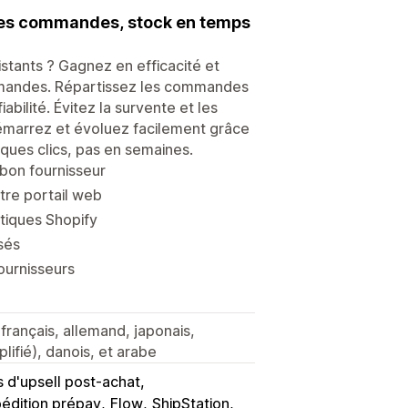
 des commandes, stock en temps
stants ? Gagnez en efficacité et
mmandes. Répartissez les commandes
abilité. Évitez la survente et les
Démarrez et évoluez facilement grâce
lques clics, pas en semaines.
bon fournisseur
tre portail web
tiques Shopify
isés
fournisseurs
 français, allemand, japonais,
plifié), danois, et arabe
 d'upsell post-achat
pédition prépay
Flow
ShipStation