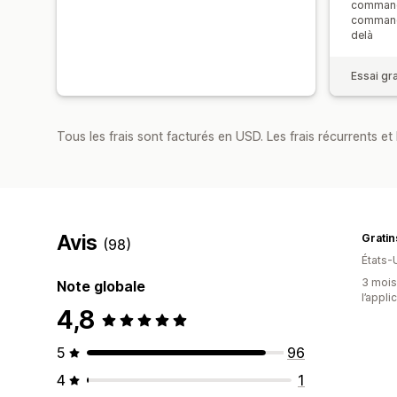
command
commande
delà
Essai gra
Tous les frais sont facturés en USD. Les frais récurrents et b
Avis
Gratin
(98)
États-
3 mois 
Note globale
l’appli
4,8
5
96
4
1