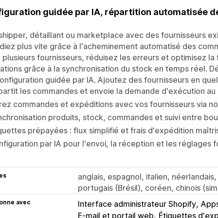
iguration guidée par IA, répartition automatisée
hipper, détaillant ou marketplace avec des fournisseurs exi
diez plus vite grâce à l'acheminement automatisé des co
 plusieurs fournisseurs, réduisez les erreurs et optimisez la fi
ations grâce à la synchronisation du stock en temps réel. 
configuration guidée par IA. Ajoutez des fournisseurs en que
artit les commandes et envoie la demande d'exécution au 
ez commandes et expéditions avec vos fournisseurs via no
chronisation produits, stock, commandes et suivi entre bou
quettes prépayées : flux simplifié et frais d'expédition maîtr
figuration par IA pour l'envoi, la réception et les réglages 
es
anglais, espagnol, italien, néerlandais,
portugais (Brésil), coréen, chinois (sim
ionne avec
Interface administrateur Shopify
Apps
E-mail et portail web
Étiquettes d'ex