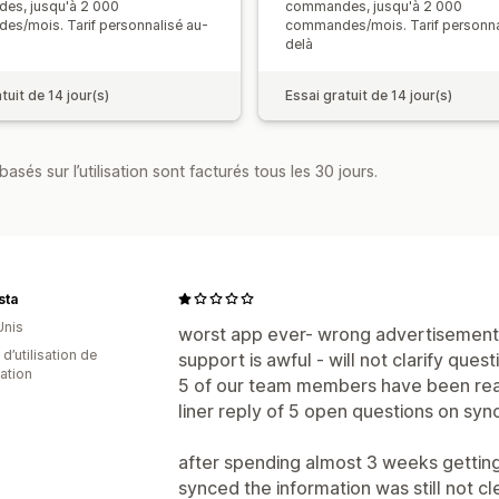
es, jusqu'à 2 000
commandes, jusqu'à 2 000
s/mois. Tarif personnalisé au-
commandes/mois. Tarif personna
delà
tuit de 14 jour(s)
Essai gratuit de 14 jour(s)
asés sur l’utilisation sont facturés tous les 30 jours.
sta
Unis
worst app ever- wrong advertisement 
d’utilisation de
support is awful - will not clarify quest
cation
5 of our team members have been rea
liner reply of 5 open questions on sync
after spending almost 3 weeks gettin
synced the information was still not cl