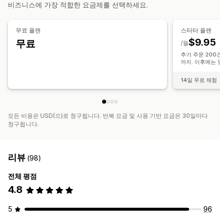
비즈니스에 가장 적합한 요금제를 선택하세요.
알림 및 보고서
자동화된 알림
주문 업데이트
이메일 알림
오류 보고서
무료 플랜
스타터 플랜
과거 보고서
데이터 가져오기 및 내보내기
자세한 로그
$9.95
무료
/월
추가 주문 200건
까지. 이후에는 
14일 무료 체험
모든 비용은 USD(으)로 청구됩니다. 반복 요금 및 사용 기반 요금은 30일마다
청구됩니다.
리뷰
(98)
전체 평점
4.8
5
96