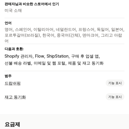
판매자님과 비슷한 스토어에서 인기
미국 소재
언어
영어, 스페인어, 이탈리아어, 네덜란드어, 프랑스어, 독일어, 일본어,
포르투갈어(브라질), 한국어, 중국어(간체), 덴마크어, 그리고 아랍
어
다음과 호환:
Shopify 관리자
Flow
ShipStation
구매 후 업셀 앱
선불 배송 라벨
이메일 및 웹 포털
제품 및 재고 동기화
범주
드랍쉬핑
기능 표시
판매할 수 있는 제품
재고 동기화
기능 표시
의류 및 액세서리
가방 및 여행가방
집 및 정원
건강 및 뷰티
동기화 유형
식음료
전자 제품
공예품
엔터테인먼트 및 미디어
완구 및 게임
주문
가격
제품 세부 정보
이형 상품
SKU
바코드
멀티채널
유아 제품
스포츠 제품
반려동물 제품
가구
비즈니스 및 사무실
요금제
멀티스토어
자동
수동
대량
실시간
예약됨
맞춤형
하드웨어
자동차용품
시장 점유 제품