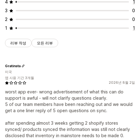
4
1
3
0
2
0
1
1
리뷰 작성
모든 리뷰
Gratinsta
미국
앱 사용 기간 3개월
2026년 8월 2일
worst app ever- wrong advertisement of what this can do
support is awful - will not clarify questions clearly.
5 of our team members have been reaching out and we would
get a one liner reply of 5 open questions on sync.
after spending almost 3 weeks getting 2 shopify stores
synced/ products synced the information was still not clearly
disclosed that inventory in mainstore needs to be made 0.