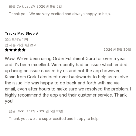
답글 Cork Labs개 2026년 6월 3일
Thank you. We are very excited and always happy to help.
Tracks Mag Shop
오스트레일리아
앱 사용 기간 1년 초과
2026년 5월 30일
Wow! We’ve been using Order Fulfilment Guru for over a year
and it’s been excellent. We recently had an issue which ended
up being an issue caused by us and not the app however,
Kevin from Cork Labs bent over backwards to help us resolve
the issue. He was happy to go back and forth with me via
email, even after hours to make sure we resolved the problem. I
highly recommend the app and their customer service. Thank
you!
답글 Cork Labs개 2026년 5월 31일
Thank you, we are super excited and happy to help!