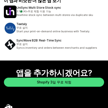
이 앱과 비슷한 더 많은 앱 보기
UniSync Multi Store Stock sync
별 5개 중
3.1
(4)
•
무료 체험 이용 가능
총 리뷰 4개
Realtime stock sync between multi stores via duplicate sku
Teetaly
무료 설치
Start your print-on-demand online business with Teetaly.
SyncWave B2B: Real‑Time Sync
무료 설치
Syncs inventory and orders between merchants and suppliers
앱을 추가하시겠어요?
Shopify 3일 무료 체험