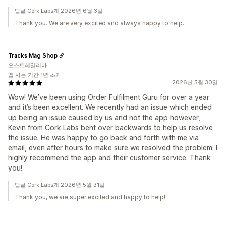
답글 Cork Labs개 2026년 6월 3일
Thank you. We are very excited and always happy to help.
Tracks Mag Shop
오스트레일리아
앱 사용 기간 1년 초과
2026년 5월 30일
Wow! We’ve been using Order Fulfilment Guru for over a year
and it’s been excellent. We recently had an issue which ended
up being an issue caused by us and not the app however,
Kevin from Cork Labs bent over backwards to help us resolve
the issue. He was happy to go back and forth with me via
email, even after hours to make sure we resolved the problem. I
highly recommend the app and their customer service. Thank
you!
답글 Cork Labs개 2026년 5월 31일
Thank you, we are super excited and happy to help!