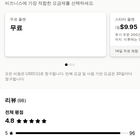
비즈니스에 가장 적합한 요금제를 선택하세요.
알림 및 보고서
자동화된 알림
주문 업데이트
이메일 알림
오류 보고서
무료 플랜
스타터 플랜
과거 보고서
데이터 가져오기 및 내보내기
자세한 로그
$9.95
무료
/월
추가 주문 200건
까지. 이후에는 
14일 무료 체험
모든 비용은 USD(으)로 청구됩니다. 반복 요금 및 사용 기반 요금은 30일마다
청구됩니다.
리뷰
(98)
전체 평점
4.8
5
96