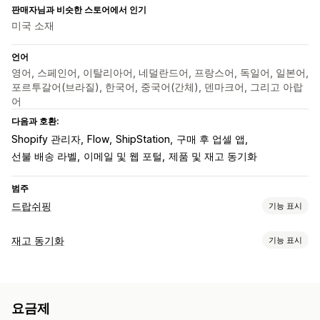
판매자님과 비슷한 스토어에서 인기
미국 소재
언어
영어, 스페인어, 이탈리아어, 네덜란드어, 프랑스어, 독일어, 일본어,
포르투갈어(브라질), 한국어, 중국어(간체), 덴마크어, 그리고 아랍
어
다음과 호환:
Shopify 관리자
Flow
ShipStation
구매 후 업셀 앱
선불 배송 라벨
이메일 및 웹 포털
제품 및 재고 동기화
범주
드랍쉬핑
기능 표시
판매할 수 있는 제품
재고 동기화
기능 표시
의류 및 액세서리
가방 및 여행가방
집 및 정원
건강 및 뷰티
동기화 유형
식음료
전자 제품
공예품
엔터테인먼트 및 미디어
완구 및 게임
주문
가격
제품 세부 정보
이형 상품
SKU
바코드
멀티채널
유아 제품
스포츠 제품
반려동물 제품
가구
비즈니스 및 사무실
요금제
멀티스토어
자동
수동
대량
실시간
예약됨
맞춤형
하드웨어
자동차용품
시장 점유 제품