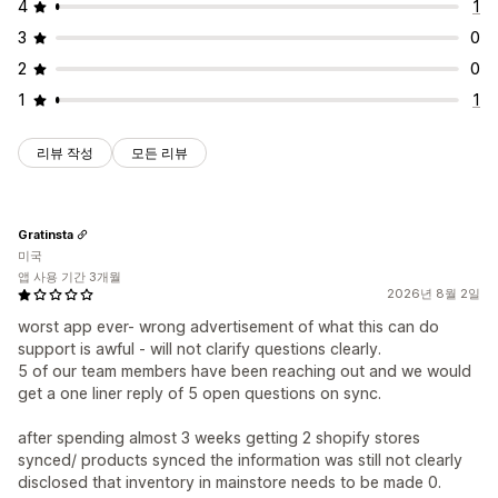
4
1
3
0
2
0
1
1
리뷰 작성
모든 리뷰
Gratinsta
미국
앱 사용 기간 3개월
2026년 8월 2일
worst app ever- wrong advertisement of what this can do
support is awful - will not clarify questions clearly.
5 of our team members have been reaching out and we would
get a one liner reply of 5 open questions on sync.
after spending almost 3 weeks getting 2 shopify stores
synced/ products synced the information was still not clearly
disclosed that inventory in mainstore needs to be made 0.