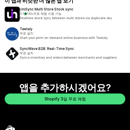
이 앱과 비슷한 더 많은 앱 보기
UniSync Multi Store Stock sync
별 5개 중
3.1
(4)
•
무료 체험 이용 가능
총 리뷰 4개
Realtime stock sync between multi stores via duplicate sku
Teetaly
무료 설치
Start your print-on-demand online business with Teetaly.
SyncWave B2B: Real‑Time Sync
무료 설치
Syncs inventory and orders between merchants and suppliers
앱을 추가하시겠어요?
Shopify 3일 무료 체험