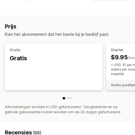
Kleding en accessoires
Tassen en koffers
Huis en tuin
Synchronisatietype
Gezondheid en schoonheid
Eten en drinken
Elektronica
Bestellingen
Prijzen
Productdetails
Varianten
SKU's
Kunst en ambacht
Entertainment en media
Prijs
Barcodes
Meerdere kanalen
Meerdere winkels
Speelgoed en spellen
Babyproducten
Sportproducten
Kies het abonnement dat het beste bij je bedrijf past.
Automatisch
Handmatig
Bulk
Realtime
Gepland
Huisdierproducten
Meubilair
Bedrijf en kantoor
Hardware
Aangepast
Automotive
Volwassen producten
Gratis
Starter
Meldingen en rapporten
$9.95
Gratis
/ma
Geautomatiseerde meldingen
Updates van bestellingen
+ USD 10 per m
E-mailmeldingen
Foutrapporten
Historische rapporten
orders per ma
mogelijk
Gegevensimport en -export
Gedetailleerde logboeken
Gratis proefp
Alle betalingen worden in USD gefactureerd. Terugkerende en op
gebruik gebaseerde kosten worden om de 30 dagen gefactureerd.
Recensies
(99)