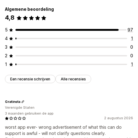
Algemene beoordeling
4,8
5
97
4
1
3
0
2
0
1
1
Een recensie schrijven
Alle recensies
Gratinsta
Verenigde Staten
3 maanden gebruiken de app
2 augustus 2026
worst app ever- wrong advertisement of what this can do
support is awful - will not clarify questions clearly.