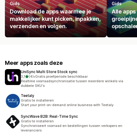
Gids
Gids
Download de apps waarmee je
Alle apps
makkelijker kunt picken, inpakken,
groeipijn
verzenden en volgen.
opschale
Meer apps zoals deze
UniSync Multi Store Stock sync
van 5 sterren
3,1
(4)
•
Gratis proefperiode beschikbaar
4 recensies in totaal
Realtime voorraadsynchronisatie tussen meerdere winkels via
dubbele SKU's
Teetaly
Gratis te installeren
Start your print-on-demand online business with Teetaly.
SyncWave B2B: Real‑Time Sync
Gratis te installeren
Synchroniseert voorraad en bestellingen tussen verkopers en
leveranciers