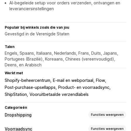
AI-begeleide setup voor orders verzenden, ontvangen en
leveranciersinstellingen
Populair bij winkels zoals die van jou
Gevestigd in de Verenigde Staten
Talen
Engels, Spaans, Italiaans, Nederlands, Frans, Duits, Japans,
Portugees (Brazilië), Koreaans, Chinees (vereenvoudigd),
Deens, en Arabisch
Werkt met
Shopify-beheercentrum
E-mail en webportaal
Flow
Post-purchase-upsellapps
Product- en voorraadsync
ShipStation
Vooruitbetaalde verzendlabels
Categorieën
Dropshipping
Functies weergeven
Producten die je kunt verkopen
Voorraadsync
Functies weergeven