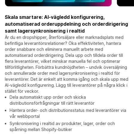
Skala smartare: AI-vägledd konfigurering,
automatiserad orderuppdelning och orderdirigering
samt lagersynkronisering i realtid
Är du en dropshipper, återförsäljare eller marknadsplats med
befintliga leverantörsrelationer? Öka effektiviteten, hantera
order snabbare och eliminera manuellt arbete med
automatiserad orderdirigering. Dela upp och tilldela order till
flera leverantörer, vilket minskar manuella fel och optimerar
tillförlitligheten. Förbättra kundnöjdheten – undvik översäljning
och annullerade order med lagersynkronisering i realtid för
leverantörer. Det är enkelt att komma igång och skala upp med
AI-vägledd konfigurering. Lägg till leverantörer på några klick i
stället för veckor.
Dela automatiskt upp order och skicka
distributionsförfrågningar till rätt leverantör
Hantera order- och distributionsstatus med leverantörer via
vår webbportal
Synkronisering i realtid av produkter, lager, order och
spårning mellan Shopify-butiker