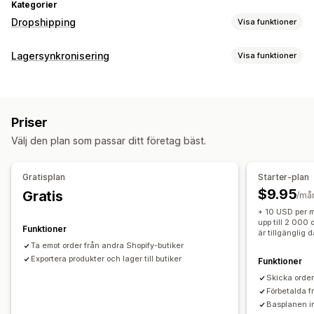
Kategorier
Dropshipping
Visa funktioner
Vilka produkter du kan köpa in
Lagersynkronisering
Visa funktioner
Kläder och accessoarer
Väskor och bagage
Synkroniseringstyp
Hem och trädgård
Hälsa och skönhet
Mat och dryck
Ordrar
Priser
Produktinformation
Varianter
SKU:er
Elektronik
Konst och hantverk
Underhållning och media
Priser
Streckkoder
Multi-channel
Flera butiker
Automatisk
Leksaker och spel
Babyprodukter
Sportprodukter
Välj den plan som passar ditt företag bäst.
Manuell
Bulk
Realtid
Schemalagda
Anpassad
Husdjursprodukter
Möbler
Företags- och kontorsprodukter
Maskinvara
Bilprodukter
Aviseringar och rapporter
Gratisplan
Starter-plan
Vuxenprodukter
Automatiserade aviseringar
Orderuppdateringar
$9.95
Gratis
/må
E-postaviseringar
Felrapporter
Historikrapporter
+ 10 USD per m
Dataimport och -export
Detaljerade loggar
upp till 2 000
Funktioner
är tillgänglig 
Ta emot order från andra Shopify-butiker
Exportera produkter och lager till butiker
Funktioner
Skicka order
Förbetalda f
Basplanen i