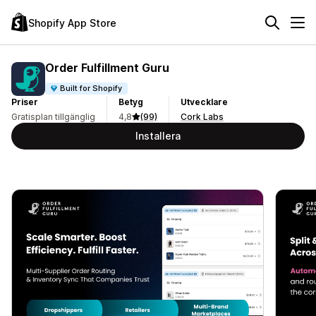
Shopify App Store
Order Fulfillment Guru
Built for Shopify
Priser
Betyg
Utvecklare
Gratisplan tillgänglig
4,8
(99)
Cork Labs
Installera