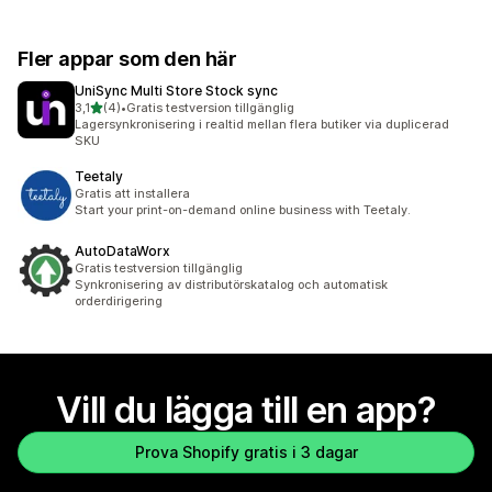
Fler appar som den här
UniSync Multi Store Stock sync
av 5 stjärnor
3,1
(4)
•
Gratis testversion tillgänglig
4 recensioner totalt
Lagersynkronisering i realtid mellan flera butiker via duplicerad
SKU
Teetaly
Gratis att installera
Start your print-on-demand online business with Teetaly.
AutoDataWorx
Gratis testversion tillgänglig
Synkronisering av distributörskatalog och automatisk
orderdirigering
Vill du lägga till en app?
Prova Shopify gratis i 3 dagar