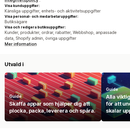
integritetspolicy
.
Visa kunduppgifter:
Känsliga uppgifter, enhets- och aktivitetsuppgifter
Visa personal- och medarbetaruppgifter:
Butiksägare
Visa och redigera butiksuppgifter:
Kunder, produkter, ordrar, rabatter, Webbshop, anpassade
data, Shopify admin, övriga uppgifter
Mer information
Utvald i
Guide
Guide
Alla vikt
Skaffa appar som hjälper dig att
för att u
plocka, packa, leverera och spåra.
skalar up