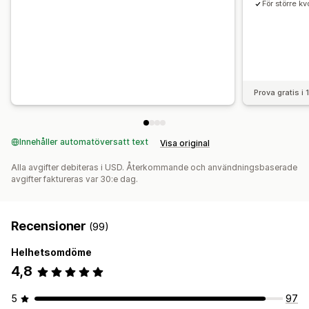
För större k
Prova gratis i
Innehåller automatöversatt text
Visa original
Alla avgifter debiteras i USD. Återkommande och användningsbaserade
avgifter faktureras var 30:e dag.
Recensioner
(99)
Helhetsomdöme
4,8
5
97