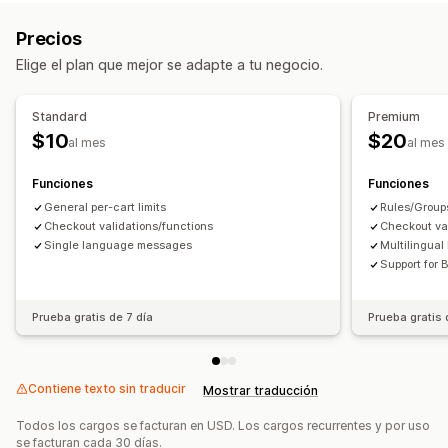
Por carrito
Cantidad máxima
Cantidad mínima
Precios
Basado en el peso
Por precio
Por producto
Por variante
Elige el plan que mejor se adapte a tu negocio.
Por colección
Etiquetas de clientes
Configuración de notificaciones
Standard
Premium
Alertas de carrito
Alertas de pago
$10
$20
al mes
al mes
Alertas de la página de producto
Ventanas emergentes
Mensajes personalizados
Funciones
Funciones
General per-cart limits
Rules/Group
Checkout validations/functions
Checkout va
Single language messages
Multilingua
Support for
Prueba gratis de 7 día
Prueba gratis 
Contiene texto sin traducir
Mostrar traducción
Todos los cargos se facturan en USD. Los cargos recurrentes y por uso
se facturan cada 30 días.