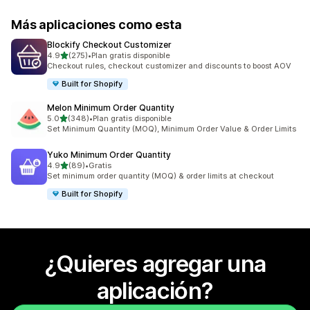
Más aplicaciones como esta
Blockify Checkout Customizer
de 5 estrellas
4.9
(275)
•
Plan gratis disponible
275 reseñas en total
Checkout rules, checkout customizer and discounts to boost AOV
Built for Shopify
Melon Minimum Order Quantity
de 5 estrellas
5.0
(348)
•
Plan gratis disponible
348 reseñas en total
Set Minimum Quantity (MOQ), Minimum Order Value & Order Limits
Yuko Minimum Order Quantity
de 5 estrellas
4.9
(89)
•
Gratis
89 reseñas en total
Set minimum order quantity (MOQ) & order limits at checkout
Built for Shopify
¿Quieres agregar una
aplicación?