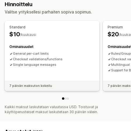
Hinnoittelu
Painoperusteinen
Maksupohjainen
Tuotekohtainen
Valitse yrityksellesi parhaiten sopiva sopimus.
Versiokohtainen
Kokoelmakohtainen
Asiakastunnisteet
Ilmoitusasetukset
Standard
Premium
Ostoskorihälytykset
Kassahälytykset
$10
$20
/kuukausi
/kuuka
Tuotesivuhälytykset
Ponnahdusilmoitukset
Mukautetut viestit
Ominaisuudet
Ominaisuude
General per-cart limits
Rules/Group
Checkout validations/functions
Checkout va
Single language messages
Multilingua
Support for
7 päivän maksuton kokeilu
7 päivän maks
Kaikki maksut laskutetaan valuutassa USD. Toistuvat ja
käyttöperusteiset maksut laskutetaan 30 päivän välein.