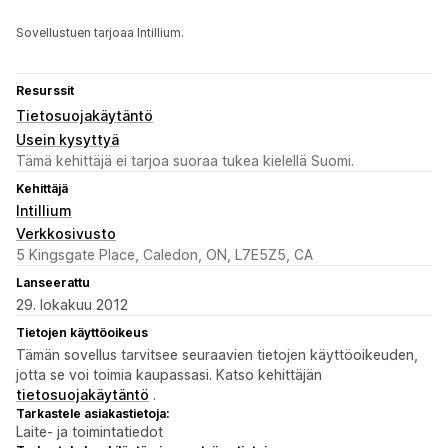
Sovellustuen tarjoaa Intillium.
Resurssit
Tietosuojakäytäntö
Usein kysyttyä
Tämä kehittäjä ei tarjoa suoraa tukea kielellä Suomi.
Kehittäjä
Intillium
Verkkosivusto
5 Kingsgate Place, Caledon, ON, L7E5Z5, CA
Lanseerattu
29. lokakuu 2012
Tietojen käyttöoikeus
Tämän sovellus tarvitsee seuraavien tietojen käyttöoikeuden,
jotta se voi toimia kaupassasi. Katso kehittäjän
tietosuojakäytäntö
.
Tarkastele asiakastietoja:
Laite- ja toimintatiedot