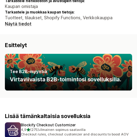
Tarkastele henkilöstön ja avustajien tietoja:
Kaupan omistaja
Tarkastele ja muokkaa kaupan tietoja:
Tuotteet, tilaukset, Shopify Functions, Verkkokauppa
Näytä tiedot
Esittelyt
Tee B2B-myyntiä
Virtaviivaista B2B-toimintosi sovelluksilla.
Lisää tämänkaltaisia sovelluksia
Blockify Checkout Customizer
/ 5 tähteä
4,9
(275)
•
Ilmainen sopimus saatavilla
275 arvostelua yhteensä
Checkout rules, checkout customizer and discounts to boost AOV