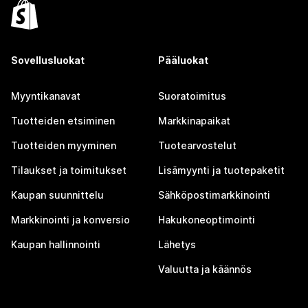
Sovellusluokat
Pääluokat
Myyntikanavat
Suoratoimitus
Tuotteiden etsiminen
Markkinapaikat
Tuotteiden myyminen
Tuotearvostelut
Tilaukset ja toimitukset
Lisämyynti ja tuotepaketit
Kaupan suunnittelu
Sähköpostimarkkinointi
Markkinointi ja konversio
Hakukoneoptimointi
Kaupan hallinnointi
Lähetys
Valuutta ja käännös