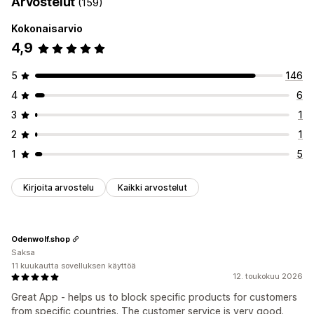
Arvostelut
(159)
Kokonaisarvio
4,9
5
146
4
6
3
1
2
1
1
5
Kirjoita arvostelu
Kaikki arvostelut
Odenwolf.shop
Saksa
11 kuukautta sovelluksen käyttöä
12. toukokuu 2026
Great App - helps us to block specific products for customers
from specific countries. The customer service is very good.