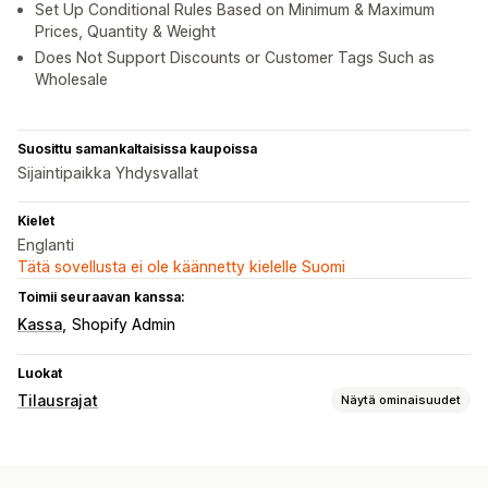
Set Up Conditional Rules Based on Minimum & Maximum
Prices, Quantity & Weight
Does Not Support Discounts or Customer Tags Such as
Wholesale
Suosittu samankaltaisissa kaupoissa
Sijaintipaikka Yhdysvallat
Kielet
Englanti
Tätä sovellusta ei ole käännetty kielelle Suomi
Toimii seuraavan kanssa:
Kassa
Shopify Admin
Luokat
Tilausrajat
Näytä ominaisuudet
Rajasäännöt
Ostoskoripohjainen
Enimmäismäärä
Vähimmäismäärä