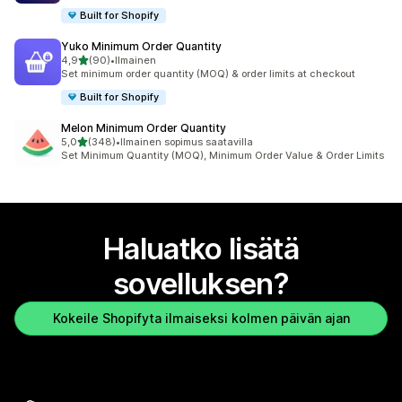
Built for Shopify
Yuko Minimum Order Quantity
/ 5 tähteä
4,9
(90)
•
Ilmainen
90 arvostelua yhteensä
Set minimum order quantity (MOQ) & order limits at checkout
Built for Shopify
Melon Minimum Order Quantity
/ 5 tähteä
5,0
(348)
•
Ilmainen sopimus saatavilla
348 arvostelua yhteensä
Set Minimum Quantity (MOQ), Minimum Order Value & Order Limits
Haluatko lisätä
sovelluksen?
Kokeile Shopifyta ilmaiseksi kolmen päivän ajan