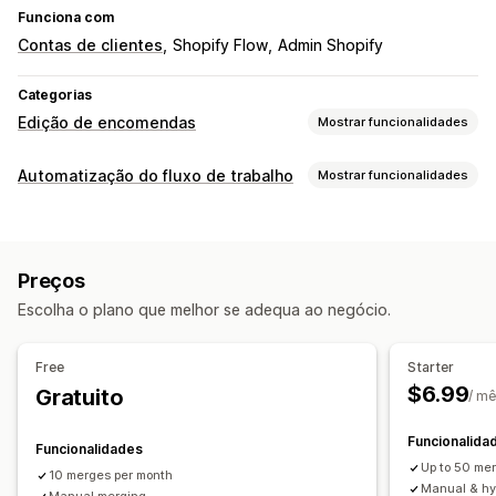
Funciona com
Contas de clientes
Shopify Flow
Admin Shopify
Categorias
Edição de encomendas
Mostrar funcionalidades
Atualizações de encomendas
Automatização do fluxo de trabalho
Mostrar funcionalidades
Fusão
Atributos personalizados
Tarefas de automatização
Gestão de encomendas
Processamento de encomendas
Etiquetas de encomenda
Etiquetagem
Preços
Estado do pagamento
Processamento de encomendas
Escolha o plano que melhor se adequa ao negócio.
Personalização
Acionadores personalizados
Free
Starter
$6.99
Gratuito
/ m
Funcionalida
Funcionalidades
Up to 50 me
10 merges per month
Manual & hy