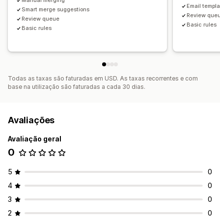
Manual merging
Email templa
Smart merge suggestions
Review que
Review queue
Basic rules
Basic rules
Todas as taxas são faturadas em USD. As taxas recorrentes e com
base na utilização são faturadas a cada 30 dias.
Avaliações
Avaliação geral
0
5
0
4
0
3
0
2
0