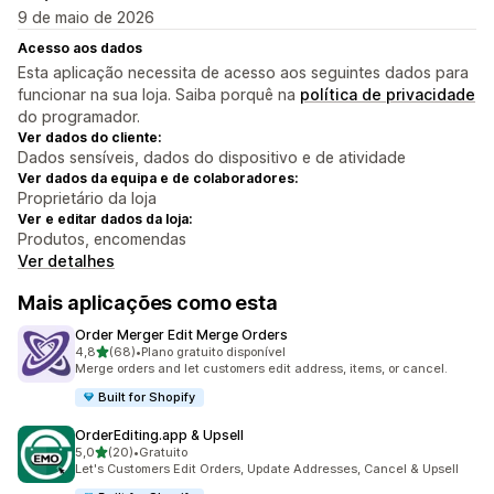
9 de maio de 2026
Acesso aos dados
Esta aplicação necessita de acesso aos seguintes dados para
funcionar na sua loja. Saiba porquê na
política de privacidade
do programador.
Ver dados do cliente:
Dados sensíveis, dados do dispositivo e de atividade
Ver dados da equipa e de colaboradores:
Proprietário da loja
Ver e editar dados da loja:
Produtos, encomendas
Ver detalhes
Mais aplicações como esta
Order Merger Edit Merge Orders
de 5 estrelas
4,8
(68)
•
Plano gratuito disponível
68 total de avaliações
Merge orders and let customers edit address, items, or cancel.
Built for Shopify
OrderEditing.app & Upsell
de 5 estrelas
5,0
(20)
•
Gratuito
20 total de avaliações
Let's Customers Edit Orders, Update Addresses, Cancel & Upsell