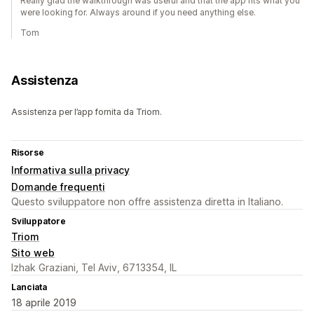
Really glad the walkthrough was useful and that the app fits what you
were looking for. Always around if you need anything else.
Tom
Assistenza
Assistenza per l’app fornita da Triom.
Risorse
Informativa sulla privacy
Domande frequenti
Questo sviluppatore non offre assistenza diretta in Italiano.
Sviluppatore
Triom
Sito web
Izhak Graziani, Tel Aviv, 6713354, IL
Lanciata
18 aprile 2019