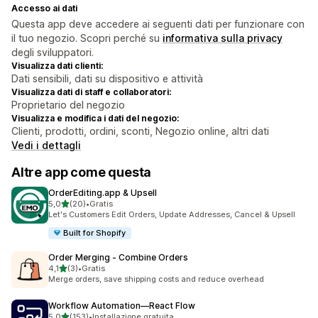
Accesso ai dati
Questa app deve accedere ai seguenti dati per funzionare con
il tuo negozio. Scopri perché su
informativa sulla privacy
degli sviluppatori.
Visualizza dati clienti:
Dati sensibili, dati su dispositivo e attività
Visualizza dati di staff e collaboratori:
Proprietario del negozio
Visualizza e modifica i dati del negozio:
Clienti, prodotti, ordini, sconti, Negozio online, altri dati
Vedi i dettagli
Altre app come questa
OrderEditing.app & Upsell
stelle su 5
5,0
(20)
•
Gratis
20 recensioni totali
Let's Customers Edit Orders, Update Addresses, Cancel & Upsell
Built for Shopify
Order Merging ‑ Combine Orders
stelle su 5
4,1
(3)
•
Gratis
3 recensioni totali
Merge orders, save shipping costs and reduce overhead
Workflow Automation—React Flow
stelle su 5
5,0
(153)
•
Installazione gratuita