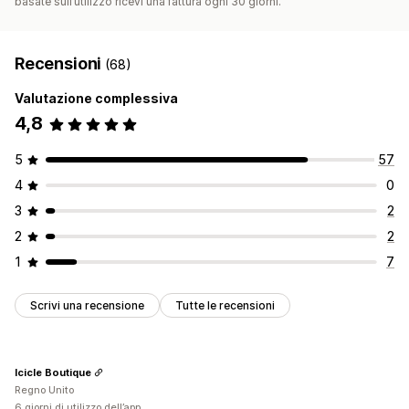
basate sull’utilizzo ricevi una fattura ogni 30 giorni.
Recensioni
(68)
Valutazione complessiva
4,8
5
57
4
0
3
2
2
2
1
7
Scrivi una recensione
Tutte le recensioni
Icicle Boutique
Regno Unito
6 giorni di utilizzo dell’app