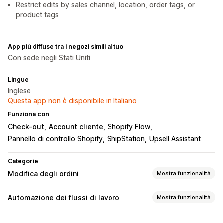
Restrict edits by sales channel, location, order tags, or
product tags
App più diffuse tra i negozi simili al tuo
Con sede negli Stati Uniti
Lingue
Inglese
Questa app non è disponibile in Italiano
Funziona con
Check-out
Account cliente
Shopify Flow
Pannello di controllo Shopify
ShipStation
Upsell Assistant
Categorie
Modifica degli ordini
Mostra funzionalità
Aggiornamenti sugli ordini
Automazione dei flussi di lavoro
Mostra funzionalità
Annullamenti
Unione
Reinstradamento
Riordini
Rimborsi
Attività di automazione
Indirizzo
Voci
Spese di spedizione