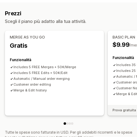
Rilevamento delle frodi
Evasione degli ordini
Regole personalizzate
Flussi di lavoro automatizzati
Prezzi
Tag degli ordini
In base all’ora
Elaborazione degli ordini
Modifica in blocco
Portale clienti
Scegli il piano più adatto alla tua attività.
Personalizzazione
Gestione degli ordini
Logica condizionale
Trigger personalizzati
Aggiornamenti sullo stato
Aggiunta di tag
Filtri
MERGE AS YOU GO
BASIC PLAN
Flussi di lavoro personalizzati
Archiviazione
Analisi
$9.99
Gratis
/me
Funzionalità
Funzionalità
Includes 35
Includes 5 FREE Merges + 50¢/Merge
Includes 25 
Includes 5 FREE Edits + 50¢/Edit
Automatic /
Automatic / Manual order merging
Customer ord
Customer order editing
Customer Not
Merge & Edit history
Merge & Edit
Prova gratuita 
Tutte le spese sono fatturate in USD. Per gli addebiti ricorrenti e le spese