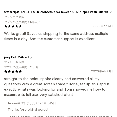
SwimZip® UPF 50+ Sun Protective Swimwear & UV Zipper Rash Guards
アメリカ合衆国
アプリの使用期間：5年以上
2026年7月8日
Works great! Saves us shipping to the same address multiple
times in a day. And the customer support is excellent.
joey FeldMAN art
アメリカ合衆国
アプリの使用期間：11ヶ月
2026年4月21日
straight to the point, spoke clearly and answered all my
questions with a great screen share tutorial/set up. this app is
exactly what i was looking for and Tom showed me how to
maximize its full use. very satisfied client
Triomが返信しました 2026年5月5日
Thanks for the kind words!