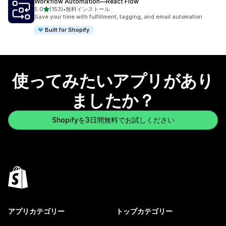
Workflow Automation—React Flow
5つ星中
5.0
(153)
•
無料インストール
合計レビュー数：153件
Save your time with fulfillment, tagging, and email automation
Built for Shopify
使ってみたいアプリがあり
ましたか？
Shopifyを3日間無料でお試しください
アプリカテゴリー
トップカテゴリー