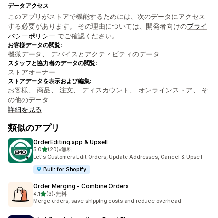
データアクセス
このアプリがストアで機能するためには、次のデータにアクセス
する必要があります。 その理由については、開発者向けの
プライ
バシーポリシー
でご確認ください。
お客様データの閲覧:
機微データ、 デバイスとアクティビティのデータ
スタッフと協力者のデータの閲覧:
ストアオーナー
ストアデータを表示および編集:
お客様、 商品、 注文、 ディスカウント、 オンラインストア、 そ
の他のデータ
詳細を見る
類似のアプリ
OrderEditing.app & Upsell
5つ星中
5.0
(20)
•
無料
合計レビュー数：20件
Let's Customers Edit Orders, Update Addresses, Cancel & Upsell
Built for Shopify
Order Merging ‑ Combine Orders
5つ星中
4.1
(3)
•
無料
合計レビュー数：3件
Merge orders, save shipping costs and reduce overhead