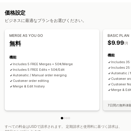
不正注文の検知
注文のフルフィルメント
注文タグ
時間ベース
カスタマーポータル
価格設定
注文処理
注文管理
ビジネスに最適なプランをお選びください。
カスタマイズ
ステータス更新
タグ付け
絞り込み
アーカイブ
分析
条件付きロジック
カスタムトリガー
カスタムワークフロー
MERGE AS YOU GO
BASIC PLAN
$9.99
無料
/月
機能
機能
Includes 35
Includes 5 FREE Merges + 50¢/Merge
Includes 25 
Includes 5 FREE Edits + 50¢/Edit
Automatic /
Automatic / Manual order merging
Customer ord
Customer order editing
Customer Not
Merge & Edit history
Merge & Edit
7日間の無料体
すべての料金はUSDで請求されます。 定期請求と使用料に基づく請求は、