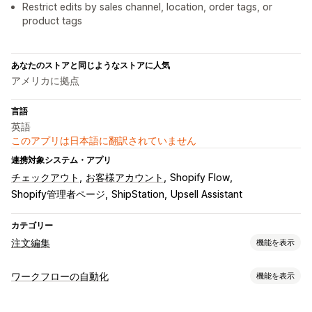
Restrict edits by sales channel, location, order tags, or
product tags
あなたのストアと同じようなストアに人気
アメリカに拠点
言語
英語
このアプリは日本語に翻訳されていません
連携対象システム・アプリ
チェックアウト
お客様アカウント
Shopify Flow
Shopify管理者ページ
ShipStation
Upsell Assistant
カテゴリー
注文編集
機能を表示
注文の更新
ワークフローの自動化
機能を表示
キャンセル
マージ
再ルーティング
再注文
返金
住所
項目
オートメーションタスク
配送手数料
カスタムルール
自動ワークフロー
一括編集