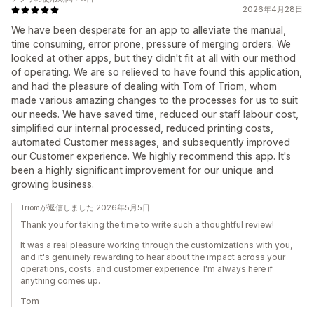
2026年4月28日
We have been desperate for an app to alleviate the manual,
time consuming, error prone, pressure of merging orders. We
looked at other apps, but they didn't fit at all with our method
of operating. We are so relieved to have found this application,
and had the pleasure of dealing with Tom of Triom, whom
made various amazing changes to the processes for us to suit
our needs. We have saved time, reduced our staff labour cost,
simplified our internal processed, reduced printing costs,
automated Customer messages, and subsequently improved
our Customer experience. We highly recommend this app. It's
been a highly significant improvement for our unique and
growing business.
Triomが返信しました 2026年5月5日
Thank you for taking the time to write such a thoughtful review!
It was a real pleasure working through the customizations with you,
and it's genuinely rewarding to hear about the impact across your
operations, costs, and customer experience. I'm always here if
anything comes up.
Tom