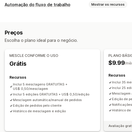
Atualizações de pedidos
Automação do fluxo de trabalho
Mostrar os recursos
Cancelamentos
Fusão
Reencaminhamento
Tarefas de automação
Novos pedidos
Reembolsos
Endereço
Itens de linha
Detecção de fraude
Preenchimento de pedidos
Taxas de frete
Regras personalizadas
Preços
Tags de pedidos
Com base no tempo
Fluxos de trabalho automatizados
Edição em massa
Escolha o plano ideal para o negócio.
Processamento de pedidos
Portal do cliente
Personalização
Gerenciamento de pedidos
MESCLE CONFORME O USO
PLANO BÁSI
Lógica condicional
Acionadores personalizados
Atualizações de status
Marcação com tag
Filtragem
$9.99
Grátis
/mê
Fluxos de trabalho personalizados
Arquivamento
Análises
Recursos
Recursos
Inclui 35 m
Inclui 5 mesclagens GRATUITAS +
Inclui 25 e
US$ 0,50/mesclagem
Mesclagem a
Inclui 5 edições GRATUITAS + US$ 0,50/edição
Edição de pe
Mesclagem automática/manual de pedidos
Notificações
Edição de pedidos pelo cliente
Histórico d
Histórico de mesclagem e edição
Avaliação grat