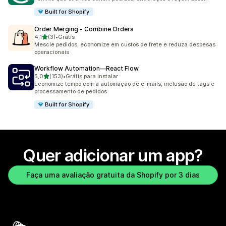
Built for Shopify
Order Merging ‑ Combine Orders
de 5 estrelas
4,1
(3)
•
Grátis
3 avaliações ao todo
Mescle pedidos, economize em custos de frete e reduza despesas
operacionais
Workflow Automation—React Flow
de 5 estrelas
5,0
(153)
•
Grátis para instalar
153 avaliações ao todo
Economize tempo com a automação de e-mails, inclusão de tags e
processamento de pedidos
Built for Shopify
Quer adicionar um app?
Faça uma avaliação gratuita da Shopify por 3 dias