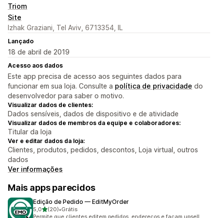
Triom
Site
Izhak Graziani, Tel Aviv, 6713354, IL
Lançado
18 de abril de 2019
Acesso aos dados
Este app precisa de acesso aos seguintes dados para
funcionar em sua loja. Consulte a
política de privacidade
do
desenvolvedor para saber o motivo.
Visualizar dados de clientes:
Dados sensíveis, dados de dispositivo e de atividade
Visualizar dados de membros da equipe e colaboradores:
Titular da loja
Ver e editar dados da loja:
Clientes, produtos, pedidos, descontos, Loja virtual, outros
dados
Ver informações
Mais apps parecidos
Edição de Pedido — EditMyOrder
de 5 estrelas
5,0
(20)
•
Grátis
20 avaliações ao todo
Permite que clientes editem pedidos, endereços e façam upsell