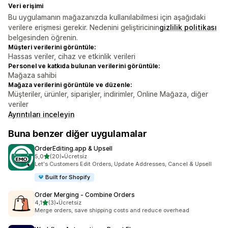
Veri erişimi
Bu uygulamanın mağazanızda kullanılabilmesi için aşağıdaki
verilere erişmesi gerekir. Nedenini geliştiricinin
gizlilik politikası
belgesinden öğrenin.
Müşteri verilerini görüntüle:
Hassas veriler, cihaz ve etkinlik verileri
Personel ve katkıda bulunan verilerini görüntüle:
Mağaza sahibi
Mağaza verilerini görüntüle ve düzenle:
Müşteriler, ürünler, siparişler, indirimler, Online Mağaza, diğer
veriler
Ayrıntıları inceleyin
Buna benzer diğer uygulamalar
OrderEditing.app & Upsell
5 yıldız üzerinden
5,0
(20)
•
Ücretsiz
toplam 20 değerlendirme
Let's Customers Edit Orders, Update Addresses, Cancel & Upsell
Built for Shopify
Order Merging ‑ Combine Orders
5 yıldız üzerinden
4,1
(3)
•
Ücretsiz
toplam 3 değerlendirme
Merge orders, save shipping costs and reduce overhead