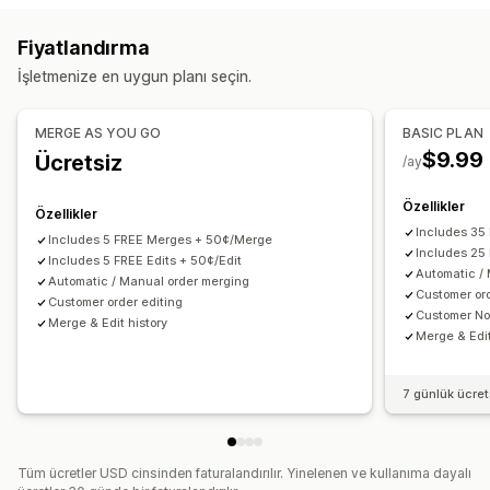
Sahtekarlık algılama
Sipariş gönderimi
Sipariş etiketleri
Satır öğeleri
Kargo ücretleri
Özel kurallar
Fiyatlandırma
Zaman bazında
Sipariş işleme
Otomatik iş akışları
Toplu düzenleme
Özel portal
İşletmenize en uygun planı seçin.
Özelleştirme
Sipariş yönetimi
Koşullu mantık
Özel tetikleyiciler
Özel iş akışları
Durum güncellemeleri
Etiketleme
Filtreleme
Arşivleme
MERGE AS YOU GO
BASIC PLAN
Analiz
$9.99
Ücretsiz
/ay
Özellikler
Özellikler
Includes 35
Includes 5 FREE Merges + 50¢/Merge
Includes 25 
Includes 5 FREE Edits + 50¢/Edit
Automatic /
Automatic / Manual order merging
Customer ord
Customer order editing
Customer Not
Merge & Edit history
Merge & Edit
7 günlük ücre
Tüm ücretler USD cinsinden faturalandırılır. Yinelenen ve kullanıma dayalı