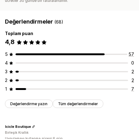
ücretler 30 günde bir faturalandırılır.
Değerlendirmeler
(68)
Toplam puan
4,8
5
57
4
0
3
2
2
2
1
7
Değerlendirme yazın
Tüm değerlendirmeler
Icicle Boutique
Birleşik Krallık
Uygulamayı kullanma süresi:6 gün