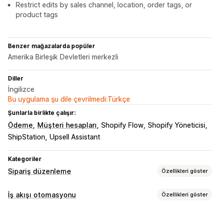
Restrict edits by sales channel, location, order tags, or
product tags
Benzer mağazalarda popüler
Amerika Birleşik Devletleri merkezli
Diller
İngilizce
Bu uygulama şu dile çevrilmedi:Türkçe
Şunlarla birlikte çalışır:
Ödeme
Müşteri hesapları
Shopify Flow
Shopify Yöneticisi
ShipStation
Upsell Assistant
Kategoriler
Sipariş düzenleme
Özellikleri göster
Sipariş güncellemeleri
İş akışı otomasyonu
Özellikleri göster
İptaller
Birleştirme
Yeniden yönlendirme
Otomasyon görevleri
Yeniden verilen siparişler
Para iadeleri
Adres