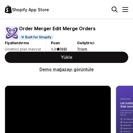
Shopify App Store
Order Merger Edit Merge Orders
Built for Shopify
Fiyatlandırma
Puan
Geliştirici
Ücretsiz plan mevcut
4,8
(68)
Triom
Yükle
Demo mağazayı görüntüle