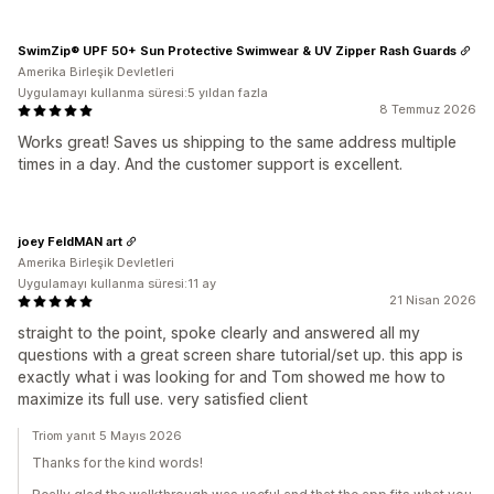
SwimZip® UPF 50+ Sun Protective Swimwear & UV Zipper Rash Guards
Amerika Birleşik Devletleri
Uygulamayı kullanma süresi:5 yıldan fazla
8 Temmuz 2026
Works great! Saves us shipping to the same address multiple
times in a day. And the customer support is excellent.
joey FeldMAN art
Amerika Birleşik Devletleri
Uygulamayı kullanma süresi:11 ay
21 Nisan 2026
straight to the point, spoke clearly and answered all my
questions with a great screen share tutorial/set up. this app is
exactly what i was looking for and Tom showed me how to
maximize its full use. very satisfied client
Triom yanıt 5 Mayıs 2026
Thanks for the kind words!