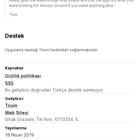
Really glad the walkthrough was useful and that the app fits what you
were looking for. Always around if you need anything else.
Tom
Destek
Uygulama desteği Triom tarafından sağlanmaktadır.
Kaynaklar
Gizlilik politikası
SSS
Bu geliştirici doğrudan Türkçe destek sunmuyor.
Geliştirici
Triom
Web Sitesi
Izhak Graziani, Tel Aviv, 6713354, IL
Yayınlanma
18 Nisan 2019