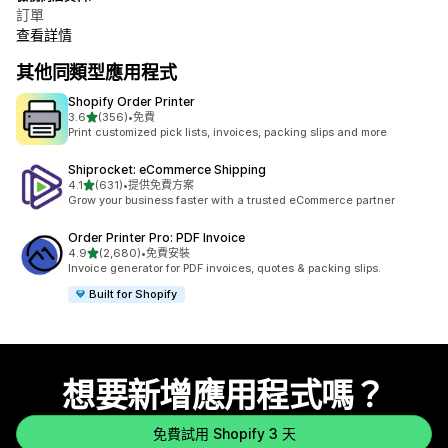
訂單
查看詳情
其他同類型應用程式
Shopify Order Printer
滿分 5 顆星
3.6
(356)
•
免費
共有 356 則評價
Print customized pick lists, invoices, packing slips and more
Shiprocket: eCommerce Shipping
滿分 5 顆星
4.1
(631)
•
提供免費方案
共有 631 則評價
Grow your business faster with a trusted eCommerce partner
Order Printer Pro: PDF Invoice
滿分 5 顆星
4.9
(2,680)
•
免費安裝
共有 2680 則評價
Invoice generator for PDF invoices, quotes & packing slips.
Built for Shopify
想要新增應用程式嗎？
免費試用 Shopify 3 天