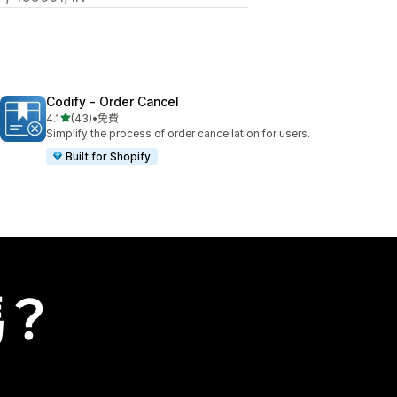
Codify ‑ Order Cancel
滿分 5 顆星
4.1
(43)
•
免費
共有 43 則評價
Simplify the process of order cancellation for users.
Built for Shopify
嗎？