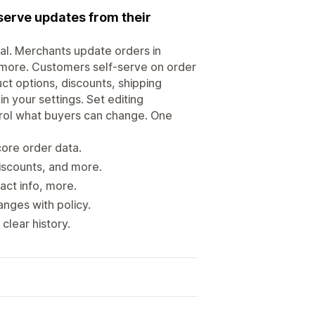
serve updates from their
al. Merchants update orders in
d more. Customers self-serve on order
ct options, discounts, shipping
n your settings. Set editing
trol what buyers can change. One
core order data.
iscounts, and more.
tact info, more.
anges with policy.
clear history.