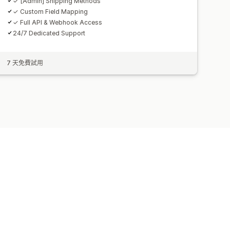
✓ [Admin] Shipping Methods
✓ Custom Field Mapping
✓ Full API & Webhook Access
24/7 Dedicated Support
7 天免費試用