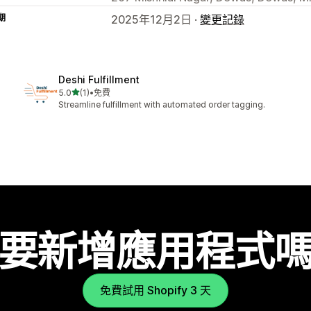
期
2025年12月2日 ·
變更記錄
Deshi Fulfillment
滿分 5 顆星
5.0
(1)
•
免費
共有 1 則評價
Streamline fulfillment with automated order tagging.
要新增應用程式
免費試用 Shopify 3 天