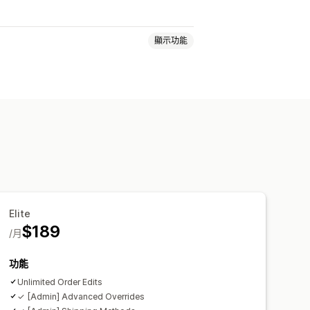
顯示功能
商品項目
運費
自訂屬性
自訂規則
站
Elite
$189
/月
功能
Unlimited Order Edits
✓ [Admin] Advanced Overrides