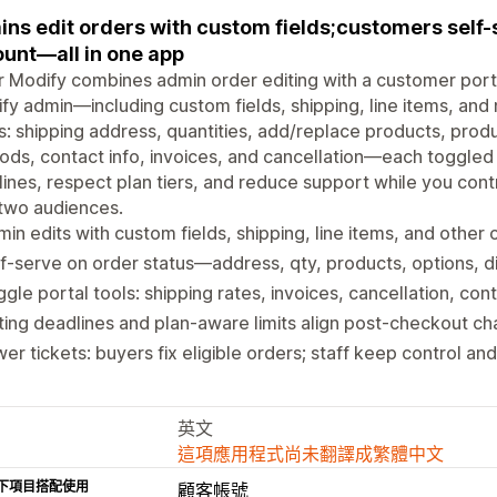
ns edit orders with custom fields;customers self-
unt—all in one app
 Modify combines admin order editing with a customer port
fy admin—including custom fields, shipping, line items, an
s: shipping address, quantities, add/replace products, produ
ds, contact info, invoices, and cancellation—each toggled i
ines, respect plan tiers, and reduce support while you con
two audiences.
in edits with custom fields, shipping, line items, and other 
f-serve on order status—address, qty, products, options, d
gle portal tools: shipping rates, invoices, cancellation, con
ting deadlines and plan-aware limits align post-checkout ch
er tickets: buyers fix eligible orders; staff keep control and 
英文
這項應用程式尚未翻譯成繁體中文
下項目搭配使用
顧客帳號