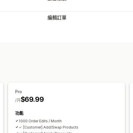
編輯訂單
訂單最新資訊
取消
重新訂購
退款
訂單草稿
地址
自動化工作流程
大量編輯
顧客入口網
訂單管理
狀態更新
標記
篩選
分析
Pro
$69.99
/月
功能
1000 Order Edits / Month
✓ [Customer] Add/Swap Products