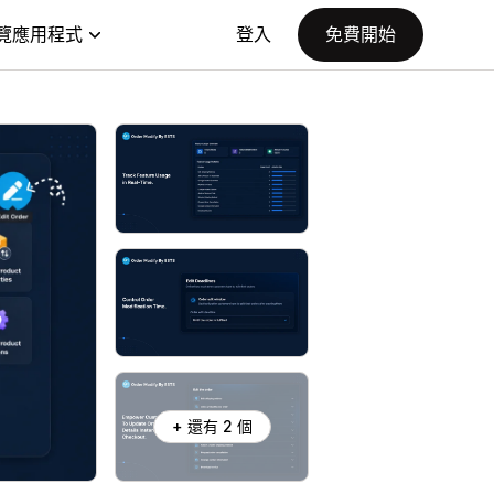
覽應用程式
登入
免費開始
+ 還有 2 個