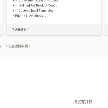
✓ [Customer] Apply Discounts
✓ [Admin] Full Product Control
✓ Custom Email Templates
Priority Slack Support
7 天免費試用
 30 天為週期收費。
還沒有評價