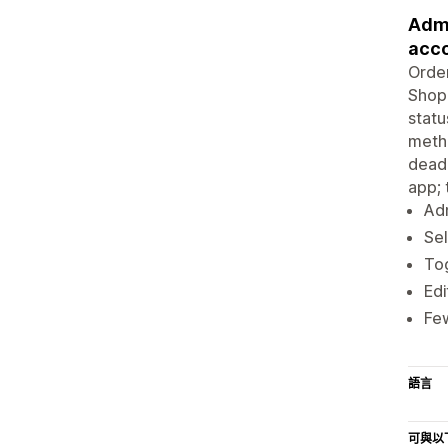
Admi
acco
Order
Shopi
statu
metho
deadl
app; 
Adm
Sel
Tog
Edi
Few
語言
可與以