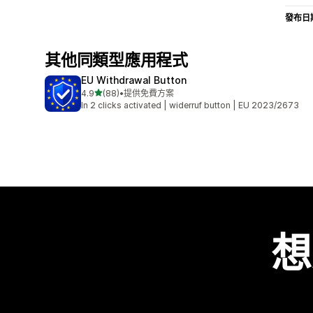
發布日
其他同類型應用程式
EU Withdrawal Button
滿分 5 顆星
4.9
(88)
•
提供免費方案
共有 88 則評價
In 2 clicks activated | widerruf button | EU 2023/2673
想