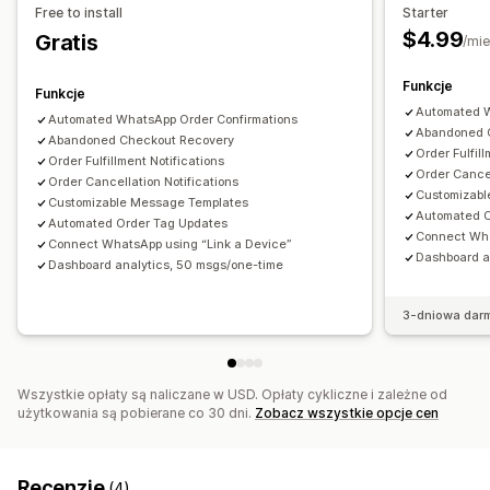
Free to install
Starter
$4.99
Gratis
/mie
Funkcje
Funkcje
Automated W
Automated WhatsApp Order Confirmations
Abandoned 
Abandoned Checkout Recovery
Order Fulfill
Order Fulfillment Notifications
Order Cancel
Order Cancellation Notifications
Customizabl
Customizable Message Templates
Automated O
Automated Order Tag Updates
Connect Wha
Connect WhatsApp using “Link a Device”
Dashboard a
Dashboard analytics, 50 msgs/one-time
3-dniowa dar
Wszystkie opłaty są naliczane w USD. Opłaty cykliczne i zależne od
użytkowania są pobierane co 30 dni.
Zobacz wszystkie opcje cen
Recenzje
(4)