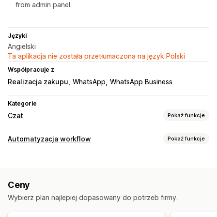
from admin panel.
Języki
Angielski
Ta aplikacja nie została przetłumaczona na język Polski
Współpracuje z
Realizacja zakupu
WhatsApp
WhatsApp Business
Kategorie
Czat
Pokaż funkcje
Automatyczne odpowiedzi
Automatyzacja workflow
Pokaż funkcje
Odzyskiwanie koszyka
Alerty dotyczące wysyłki
Zadania automatyzacji
Aktualizacje zamówienia
Oznaczanie zamówień
Dostosowanie
Ceny
Dostosowanie
Emotikony i naklejki
Oznaczanie
Przepływ czatu
Wybierz plan najlepiej dopasowany do potrzeb firmy.
Wzorce