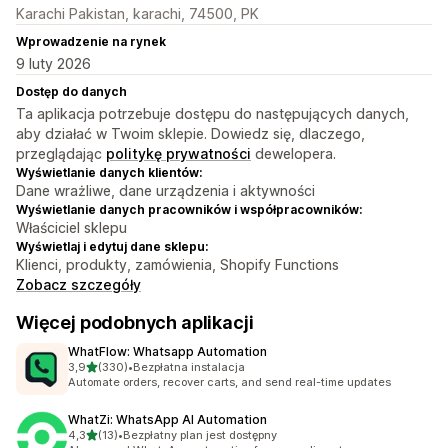
Karachi Pakistan, karachi, 74500, PK
Wprowadzenie na rynek
9 luty 2026
Dostęp do danych
Ta aplikacja potrzebuje dostępu do następujących danych,
aby działać w Twoim sklepie. Dowiedz się, dlaczego,
przeglądając
politykę prywatności
dewelopera.
Wyświetlanie danych klientów:
Dane wrażliwe, dane urządzenia i aktywności
Wyświetlanie danych pracowników i współpracowników:
Właściciel sklepu
Wyświetlaj i edytuj dane sklepu:
Klienci, produkty, zamówienia, Shopify Functions
Zobacz szczegóły
Więcej podobnych aplikacji
WhatFlow: Whatsapp Automation
na 5 gwiazdek
3,9
(330)
•
Bezpłatna instalacja
Łączna liczba recenzji: 330
Automate orders, recover carts, and send real-time updates
WhatZi: WhatsApp AI Automation
na 5 gwiazdek
4,3
(13)
•
Bezpłatny plan jest dostępny
Łączna liczba recenzji: 13