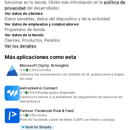
funcionar en tu tienda. Obtén más información en la
política de
privacidad
del desarrollador.
Ver datos de clientes:
Datos sensibles, datos del dispositivo y de la actividad
Ver datos de empleados y colaboradores:
Propietario de tienda
Ver datos de la tienda:
Clientes, Productos, Pedidos
Ver los detalles
Más aplicaciones como esta
Microsoft Clarity: AI Insights
de 5 estrellas
4.6
(1,822)
•
Gratis
1822 reseñas en total
Optimiza las conversiones con análisis de IA, grabaciones y mapas
de calor
wetracked.io Connect
de 5 estrellas
4.7
(100)
•
Prueba gratis disponible
100 reseñas en total
Conecta tu tienda a la plataforma de seguimiento de anuncios de
wetracked.io
Parkour: Facebook Pixel & Feed
de 5 estrellas
5.0
(175)
•
Gratis
175 reseñas en total
Píxel de Facebook y píxel de Meta (CAPI) con feed y catálogo
Built for Shopify