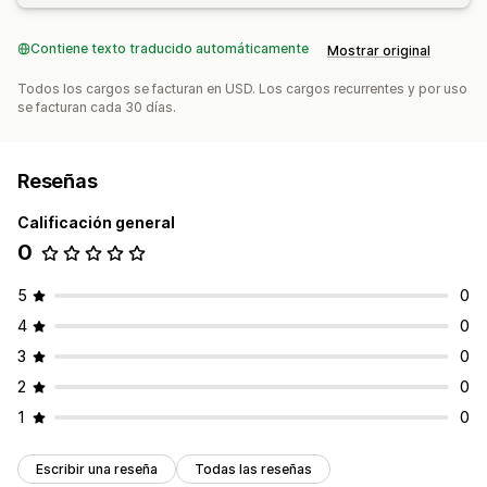
Panel de control de informes y estadísticas
Paneles de control personalizados
Análisis históricos
Contiene texto traducido automáticamente
Mostrar original
Previsión
Notificaciones
Todos los cargos se facturan en USD. Los cargos recurrentes y por uso
se facturan cada 30 días.
Reseñas
Calificación general
0
5
0
4
0
3
0
2
0
1
0
Escribir una reseña
Todas las reseñas