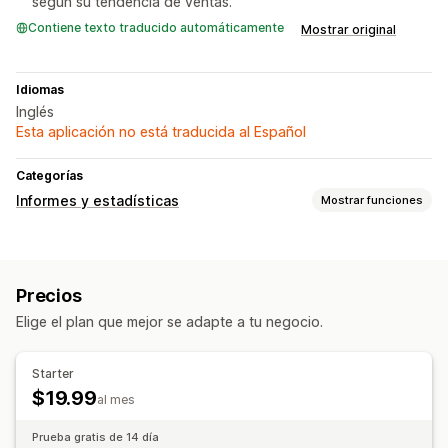
según su tendencia de ventas.
Contiene texto traducido automáticamente
Mostrar original
Idiomas
Inglés
Esta aplicación no está traducida al Español
Categorías
Informes y estadísticas
Mostrar funciones
Comportamiento de los clientes
Seguimiento de actividad
Segmentación
Precios
Valor vitalicio (LTV)
Análisis de cohortes
Elige el plan que mejor se adapte a tu negocio.
Marketing y ventas
Información útil de IA
Información útil de ganancias
Starter
Seguimiento de compra
$19.99
al mes
Imágenes e informes
Prueba gratis de 14 día