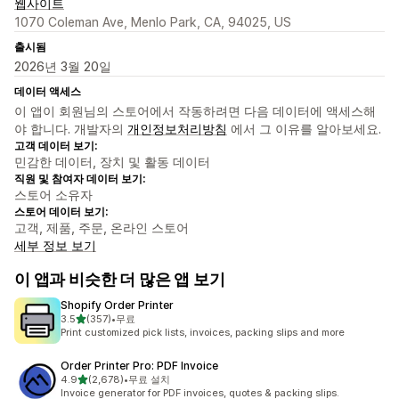
웹사이트
1070 Coleman Ave, Menlo Park, CA, 94025, US
출시됨
2026년 3월 20일
데이터 액세스
이 앱이 회원님의 스토어에서 작동하려면 다음 데이터에 액세스해
야 합니다. 개발자의
개인정보처리방침
에서 그 이유를 알아보세요.
고객 데이터 보기:
민감한 데이터, 장치 및 활동 데이터
직원 및 참여자 데이터 보기:
스토어 소유자
스토어 데이터 보기:
고객, 제품, 주문, 온라인 스토어
세부 정보 보기
이 앱과 비슷한 더 많은 앱 보기
Shopify Order Printer
별 5개 중
3.5
(357)
•
무료
총 리뷰 357개
Print customized pick lists, invoices, packing slips and more
Order Printer Pro: PDF Invoice
별 5개 중
4.9
(2,678)
•
무료 설치
총 리뷰 2678개
Invoice generator for PDF invoices, quotes & packing slips.