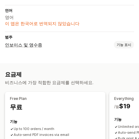
언어
영어
이 앱은 한국어로 번역되지 않았습니다
범주
인보이스 및 영수증
기능 표시
문서 유형
인보이스
수령
크레딧 노트
견적
패킹 슬립
반품
요금제
맞춤 설정
비즈니스에 가장 적합한 요금제를 선택하세요.
색상 및 글꼴
브랜딩
필드
템플릿
로고
파일 관리
Free Plan
Everything
$19
무료
대량 다운로드
이메일 자동화
PDF 생성
인쇄 및 내보내기
/월
데이터 보안
기능
기능
Unlimited or
Up to 100 orders / month
Auto-send PD
Auto-send PDF invoices via email
Bulk print & 