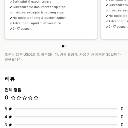
Bulk print & export orders
Customizabl
Customizable document templates
Invoices, re
Invoices, receipts & packing slips
No-code bra
No-code branding & customization
Advanced Li
Advanced Liquid customization
24/7 support
24/7 support
모든 비용은 USD(으)로 청구됩니다. 반복 요금 및 사용 기반 요금은 30일마다
청구됩니다.
리뷰
전체 평점
0
5
0
4
0
3
0