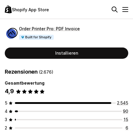
Shopify App Store
Order Printer Pro: PDF Invoice
Built for Shopify
Installieren
Rezensionen
(2.676)
Gesamtbewertung
4,9
5
2.545
4
90
3
15
2
6