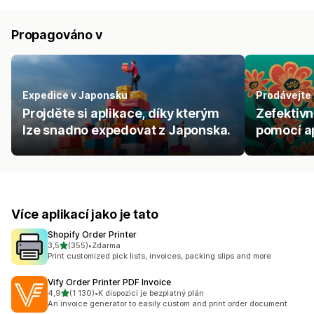
Propagováno v
Expedice v Japonsku
Prodávejte
Projděte si aplikace, díky kterým
Zefektiv
lze snadno expedovat z Japonska.
pomocí ap
Více aplikací jako je tato
Shopify Order Printer
z 5 hvězd
3,5
(355)
•
Zdarma
Celkový počet recenzí: 355
Print customized pick lists, invoices, packing slips and more
Vify Order Printer PDF Invoice
z 5 hvězd
4,9
(1 130)
•
K dispozici je bezplatný plán
Celkový počet recenzí: 1130
An invoice generator to easily custom and print order document