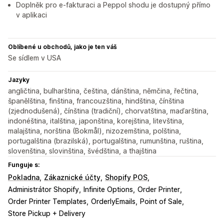
Doplněk pro e-fakturaci a Peppol shodu je dostupný přímo
v aplikaci
Oblíbené u obchodů, jako je ten váš
Se sídlem v USA
Jazyky
angličtina, bulharština, čeština, dánština, němčina, řečtina,
španělština, finština, francouzština, hindština, čínština
(zjednodušená), čínština (tradiční), chorvatština, maďarština,
indonéština, italština, japonština, korejština, litevština,
malajština, norština (Bokmål), nizozemština, polština,
portugalština (brazilská), portugalština, rumunština, ruština,
slovenština, slovinština, švédština, a thajština
Funguje s:
Pokladna
Zákaznické účty
Shopify POS
Administrátor Shopify
Infinite Options
Order Printer
Order Printer Templates
OrderlyEmails
Point of Sale
Store Pickup + Delivery