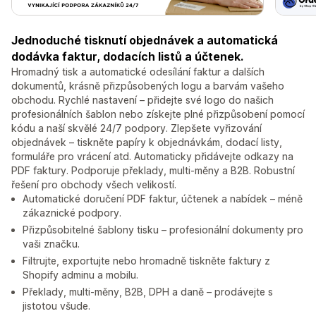
Jednoduché tisknutí objednávek a automatická
dodávka faktur, dodacích listů a účtenek.
Hromadný tisk a automatické odesílání faktur a dalších
dokumentů, krásně přizpůsobených logu a barvám vašeho
obchodu. Rychlé nastavení – přidejte své logo do našich
profesionálních šablon nebo získejte plné přizpůsobení pomocí
kódu a naší skvělé 24/7 podpory. Zlepšete vyřizování
objednávek – tiskněte papíry k objednávkám, dodací listy,
formuláře pro vrácení atd. Automaticky přidávejte odkazy na
PDF faktury. Podporuje překlady, multi-měny a B2B. Robustní
řešení pro obchody všech velikostí.
Automatické doručení PDF faktur, účtenek a nabídek – méně
zákaznické podpory.
Přizpůsobitelné šablony tisku – profesionální dokumenty pro
vaši značku.
Filtrujte, exportujte nebo hromadně tiskněte faktury z
Shopify adminu a mobilu.
Překlady, multi-měny, B2B, DPH a daně – prodávejte s
jistotou všude.