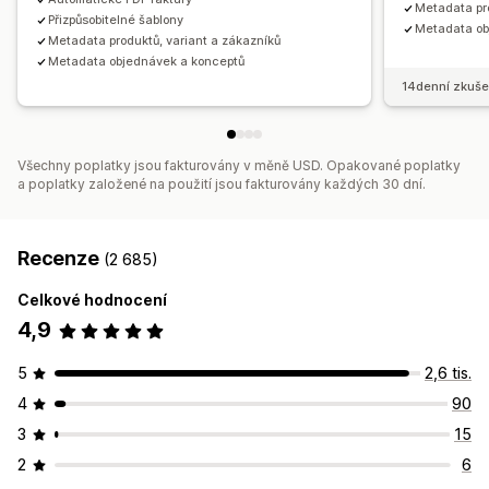
Metadata pro
Přizpůsobitelné šablony
Metadata ob
Metadata produktů, variant a zákazníků
Metadata objednávek a konceptů
14denní zkuše
Všechny poplatky jsou fakturovány v měně USD. Opakované poplatky
a poplatky založené na použití jsou fakturovány každých 30 dní.
Recenze
(2 685)
Celkové hodnocení
4,9
5
2,6 tis.
4
90
3
15
2
6