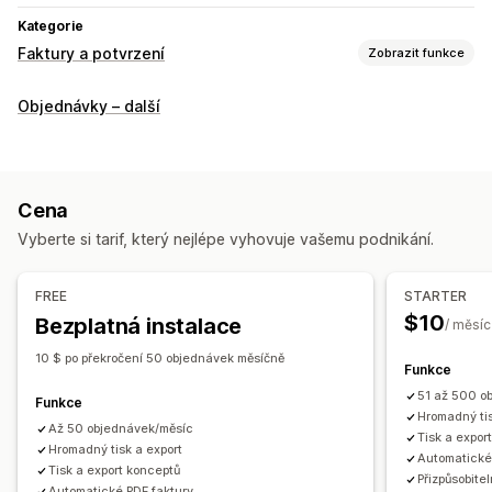
Kategorie
Faktury a potvrzení
Zobrazit funkce
Typy dokumentů
Objednávky – další
Faktury
Účtenky
Účtenky k daru
Dobropisy
Cenové nabídky
Návrhy objednávek
Dodací listy
Přepravní listy
Vracení peněz
Vracení zboží
Cena
Přizpůsobení
Vyberte si tarif, který nejlépe vyhovuje vašemu podnikání.
Barva a písmo
Prosazování značky
Pole
Čísla faktur
Výpočet daní
Šablony
Čárové kódy
Loga
Více měn
FREE
STARTER
Více jazyků
$10
Bezplatná instalace
/ měsíc
Správa souborů
10 $ po překročení 50 objednávek měsíčně
Funkce
Hromadné stahování
Pojmenování souborů
51 až 500 o
Funkce
Automatizace e-mailů
Generování PDF
Tisk a export
Hromadný tis
Až 50 objednávek/měsíc
Tisk a expor
Zabezpečení dat
Postupné číslování
Hromadný tisk a export
Automatické
Tisk a export konceptů
Přizpůsobite
Automatické PDF faktury