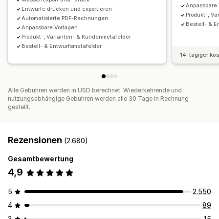
Fortlaufende Nummerierung
Anpassbare 
Entwürfe drucken und exportieren
Produkt-, V
Automatisierte PDF-Rechnungen
Bestell- & 
Anpassbare Vorlagen
Produkt-, Varianten- & Kundenmetafelder
Bestell- & Entwurfsmetafelder
14-tägiger ko
Alle Gebühren werden in USD berechnet. Wiederkehrende und
nutzungsabhängige Gebühren werden alle 30 Tage in Rechnung
gestellt.
Rezensionen
(2.680)
Gesamtbewertung
4,9
5
2.550
4
89
3
15