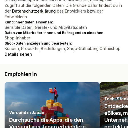
Zugriff auf die folgenden Daten. Die Gründe dafür findest du in
der
Datenschutzerklärung
des Entwicklers bzw. der
Entwicklerin.
Kund:innendaten einsehen:
Sensible Daten, Geräte- und Aktivitätsdaten
Daten von Mitarbeiter:innen und Beitragenden einsehen:
Shop-Inhaber
Shop-Daten anzeigen und bearbeiten:
Kunden, Produkte, Bestellungen, Shop-Guthaben, Onlineshop
Details sehen
Empfohlen in
Tech-Stac
Entdecke
Versand in Japan
eBikes, m
Durchsuche die Apps, die den
Unterneh
Versand aus Japan erleichtern.
perfekt a