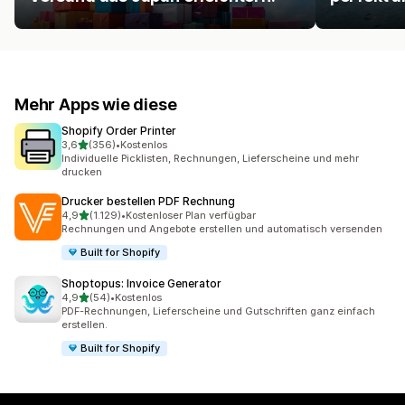
Mehr Apps wie diese
Shopify Order Printer
von 5 Sternen
3,6
(356)
•
Kostenlos
356 Rezensionen insgesamt
Individuelle Picklisten, Rechnungen, Lieferscheine und mehr
drucken
Drucker bestellen PDF Rechnung
von 5 Sternen
4,9
(1.129)
•
Kostenloser Plan verfügbar
1129 Rezensionen insgesamt
Rechnungen und Angebote erstellen und automatisch versenden
Built for Shopify
Shoptopus: Invoice Generator
von 5 Sternen
4,9
(54)
•
Kostenlos
54 Rezensionen insgesamt
PDF-Rechnungen, Lieferscheine und Gutschriften ganz einfach
erstellen.
Built for Shopify