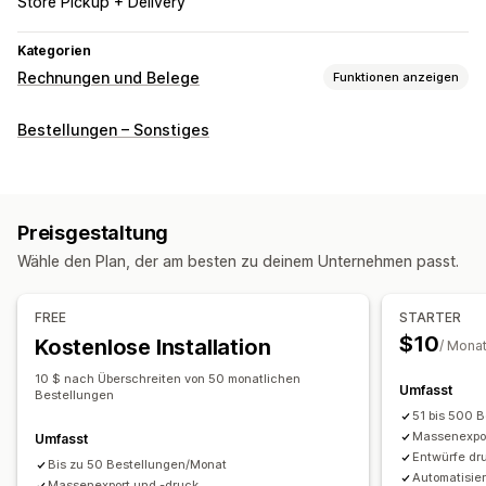
Store Pickup + Delivery
Kategorien
Rechnungen und Belege
Funktionen anzeigen
Dokumentarten
Bestellungen – Sonstiges
Rechnungen
Belege
Geschenkbelege
Gutschriften
Angebote
Bestellentwürfe
Zustellungshinweise
Lieferscheine
Rückerstattungen
Rückgaben
Preisgestaltung
Anpassung
Wähle den Plan, der am besten zu deinem Unternehmen passt.
Farbe und Schriftart
Branding
Felder
Rechnungsnummern
Steuerberechnung
Vorlagen
Barcodes
Logos
FREE
STARTER
Mehrere Währungen
Mehrere Sprachen
$10
Kostenlose Installation
/ Mona
Dateimanagement
10 $ nach Überschreiten von 50 monatlichen
Umfasst
Bestellungen
Massendownload
Dateibenennung
51 bis 500 
E-Mail-Automatisierung
PDF-Generierung
Massenexpor
Umfasst
Entwürfe dr
Drucken und Exportieren
Datensicherheit
Bis zu 50 Bestellungen/Monat
Automatisie
Massenexport und -druck