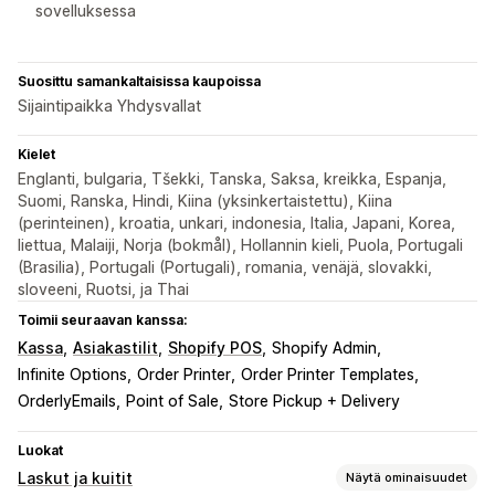
sovelluksessa
Suosittu samankaltaisissa kaupoissa
Sijaintipaikka Yhdysvallat
Kielet
Englanti, bulgaria, Tšekki, Tanska, Saksa, kreikka, Espanja,
Suomi, Ranska, Hindi, Kiina (yksinkertaistettu), Kiina
(perinteinen), kroatia, unkari, indonesia, Italia, Japani, Korea,
liettua, Malaiji, Norja (bokmål), Hollannin kieli, Puola, Portugali
(Brasilia), Portugali (Portugali), romania, venäjä, slovakki,
sloveeni, Ruotsi, ja Thai
Toimii seuraavan kanssa:
Kassa
Asiakastilit
Shopify POS
Shopify Admin
Infinite Options
Order Printer
Order Printer Templates
OrderlyEmails
Point of Sale
Store Pickup + Delivery
Luokat
Laskut ja kuitit
Näytä ominaisuudet