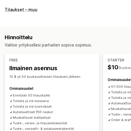
Asiakirjatyypit
Tilaukset – muu
Laskut
Kuitit
Lahjakuitit
Hyvitysilmoitukset
Tarjoukset
Tilausluonnokset
Toimitusilmoitukset
Pakkausluettelot
Hyvitykset
Palautukset
Hinnoittelu
Mukautukset
Valitse yrityksellesi parhaiten sopiva sopimus.
Väri ja fontti
Brändäys
Kentät
Laskujen numerot
Verojen laskeminen
Mallit
Viivakoodit
Logot
FREE
STARTER
Monta valuuttaa
Monikielisyys
$10
Ilmainen asennus
/kuuka
Tiedostojen hallinnointi
10 $ yli 50 kuukausittaisen tilauksen jälkeen
Ominaisuude
Joukkolataus
Tiedoston nimeäminen
51–500 tilau
Ominaisuudet
Sähköpostien automaatio
PDF-generointi
Tulosta ja v
Enintään 50 tilausta/kk
Tulosta ja v
Tulostus ja vienti
Tietoturva
Peräkkäinen numerointi
Tulosta ja vie massana
Automaattis
Tulosta ja vie luonnokset
Muokattavat 
Automaattiset PDF-laskut
Tuote-, vari
Muokattavat mallipohjat
Order & draf
Tuote-, versio- ja tilausmetakentät
Tuote-, variaatti- & asiakasmetakentät