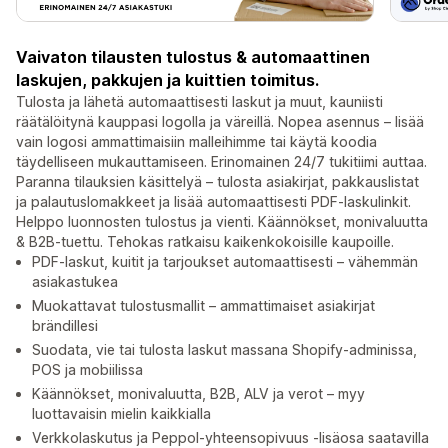
Vaivaton tilausten tulostus & automaattinen
laskujen, pakkujen ja kuittien toimitus.
Tulosta ja lähetä automaattisesti laskut ja muut, kauniisti
räätälöitynä kauppasi logolla ja väreillä. Nopea asennus – lisää
vain logosi ammattimaisiin malleihimme tai käytä koodia
täydelliseen mukauttamiseen. Erinomainen 24/7 tukitiimi auttaa.
Paranna tilauksien käsittelyä – tulosta asiakirjat, pakkauslistat
ja palautuslomakkeet ja lisää automaattisesti PDF-laskulinkit.
Helppo luonnosten tulostus ja vienti. Käännökset, monivaluutta
& B2B-tuettu. Tehokas ratkaisu kaikenkokoisille kaupoille.
PDF-laskut, kuitit ja tarjoukset automaattisesti – vähemmän
asiakastukea
Muokattavat tulostusmallit – ammattimaiset asiakirjat
brändillesi
Suodata, vie tai tulosta laskut massana Shopify-adminissa,
POS ja mobiilissa
Käännökset, monivaluutta, B2B, ALV ja verot – myy
luottavaisin mielin kaikkialla
Verkkolaskutus ja Peppol-yhteensopivuus -lisäosa saatavilla