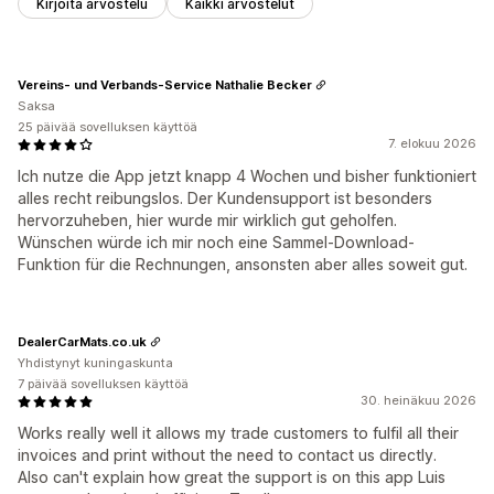
Kirjoita arvostelu
Kaikki arvostelut
Vereins- und Verbands-Service Nathalie Becker
Saksa
25 päivää sovelluksen käyttöä
7. elokuu 2026
Ich nutze die App jetzt knapp 4 Wochen und bisher funktioniert
alles recht reibungslos. Der Kundensupport ist besonders
hervorzuheben, hier wurde mir wirklich gut geholfen.
Wünschen würde ich mir noch eine Sammel-Download-
Funktion für die Rechnungen, ansonsten aber alles soweit gut.
DealerCarMats.co.uk
Yhdistynyt kuningaskunta
7 päivää sovelluksen käyttöä
30. heinäkuu 2026
Works really well it allows my trade customers to fulfil all their
invoices and print without the need to contact us directly.
Also can't explain how great the support is on this app Luis