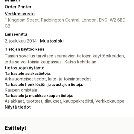
Kehittäjä
Order Printer
Verkkosivusto
1 Kingdom Street, Paddington Central, London, ENG, W2 6BD,
GB
Lanseerattu
2. joulukuu 2014 ·
Muutosloki
Tietojen käyttöoikeus
Tämän sovellus tarvitsee seuraavien tietojen käyttöoikeuden,
jotta se voi toimia kaupassasi. Katso kehittäjän
tietosuojakäytäntö
.
Tarkastele asiakastietoja:
Arkaluonteiset tiedot, laite- ja toimintatiedot
Tarkastele henkilöstön ja avustajien tietoja:
Kaupan omistaja
Tarkastele ja muokkaa kaupan tietoja:
Asiakkaat, tuotteet, tilaukset, kauppakrediitti, Verkkokauppa
Näytä tiedot
Esittelyt