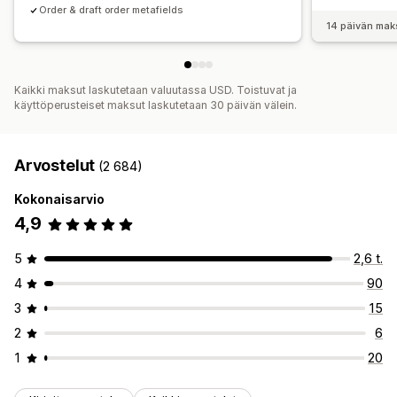
Order & draft order metafields
14 päivän mak
Kaikki maksut laskutetaan valuutassa USD. Toistuvat ja
käyttöperusteiset maksut laskutetaan 30 päivän välein.
Arvostelut
(2 684)
Kokonaisarvio
4,9
5
2,6 t.
4
90
3
15
2
6
1
20