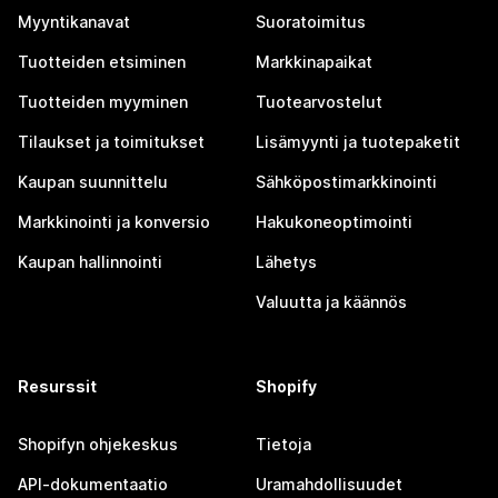
Myyntikanavat
Suoratoimitus
Tuotteiden etsiminen
Markkinapaikat
Tuotteiden myyminen
Tuotearvostelut
Tilaukset ja toimitukset
Lisämyynti ja tuotepaketit
Kaupan suunnittelu
Sähköpostimarkkinointi
Markkinointi ja konversio
Hakukoneoptimointi
Kaupan hallinnointi
Lähetys
Valuutta ja käännös
Resurssit
Shopify
Shopifyn ohjekeskus
Tietoja
API-dokumentaatio
Uramahdollisuudet