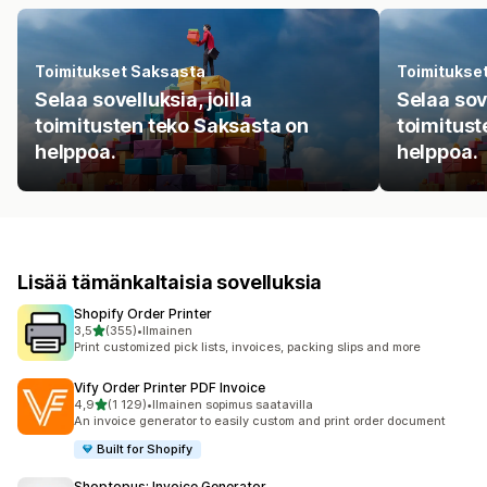
Toimitukset Saksasta
Toimitukse
Selaa sovelluksia, joilla
Selaa sove
toimitusten teko Saksasta on
toimitust
helppoa.
helppoa.
Lisää tämänkaltaisia sovelluksia
Shopify Order Printer
/ 5 tähteä
3,5
(355)
•
Ilmainen
355 arvostelua yhteensä
Print customized pick lists, invoices, packing slips and more
Vify Order Printer PDF Invoice
/ 5 tähteä
4,9
(1 129)
•
Ilmainen sopimus saatavilla
1129 arvostelua yhteensä
An invoice generator to easily custom and print order document
Built for Shopify
Shoptopus: Invoice Generator