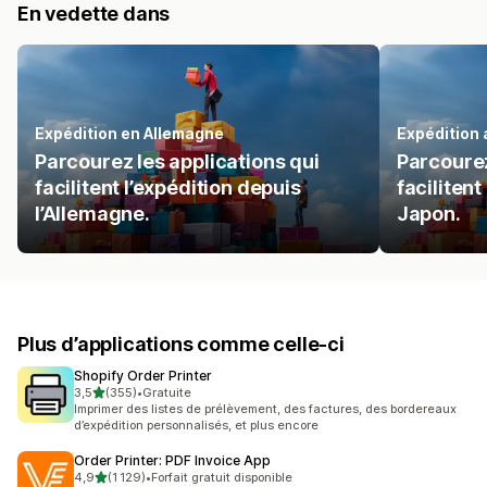
En vedette dans
Expédition en Allemagne
Expédition
Parcourez les applications qui
Parcourez
facilitent l’expédition depuis
facilitent
l’Allemagne.
Japon.
Plus d’applications comme celle-ci
Shopify Order Printer
étoile(s) sur 5
3,5
(355)
•
Gratuite
355 avis au total
Imprimer des listes de prélèvement, des factures, des bordereaux
d’expédition personnalisés, et plus encore
Order Printer: PDF Invoice App
étoile(s) sur 5
4,9
(1 129)
•
Forfait gratuit disponible
1129 avis au total