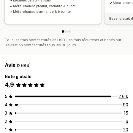
Modèles personnalisabl
Méta-champs
Méta-champs produit, variante & client
Méta-champs commande & brouillon
Essai gratuit d
Tous les frais sont facturés en USD. Les frais récurrents et basés sur
l’utilisation sont facturés tous les 30 jours.
Avis
(2 684)
Note globale
4,9
5
2,6 k
4
90
3
15
2
6
1
20