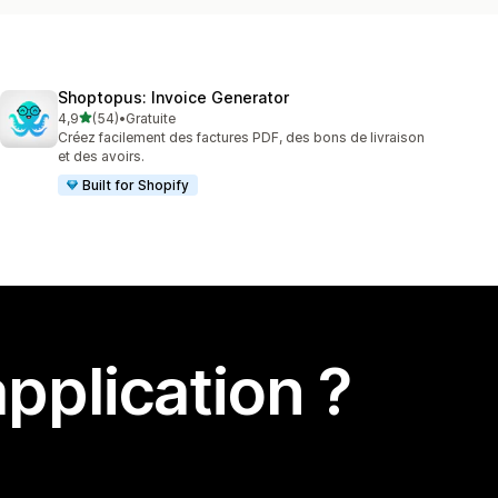
Shoptopus: Invoice Generator
étoile(s) sur 5
4,9
(54)
•
Gratuite
54 avis au total
Créez facilement des factures PDF, des bons de livraison
et des avoirs.
Built for Shopify
pplication ?