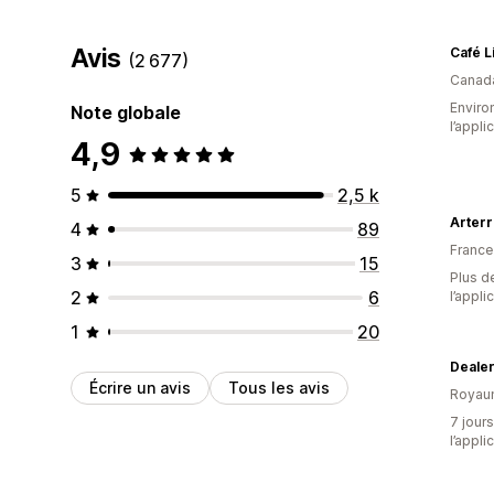
Avis
(2 677)
Canad
Environ
Note globale
l’appli
4,9
5
2,5 k
Arterr
4
89
France
3
15
Plus de
2
6
l’appli
1
20
Deale
Écrire un avis
Tous les avis
Royau
7 jours
l’appli