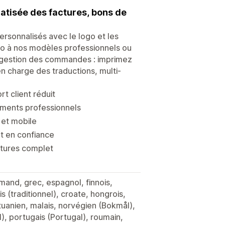
atisée des factures, bons de
rsonnalisés avec le logo et les
ogo à nos modèles professionnels ou
a gestion des commandes : imprimez
n charge des traductions, multi-
t client réduit
ments professionnels
 et mobile
t en confiance
ctures complet
emand, grec, espagnol, finnois,
ois (traditionnel), croate, hongrois,
lituanien, malais, norvégien (Bokmål),
l), portugais (Portugal), roumain,