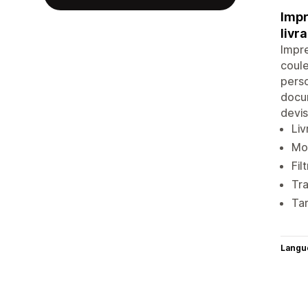
Impr
livr
Impre
coule
perso
docum
devis
Liv
Mo
Fil
Tra
Tar
Langu