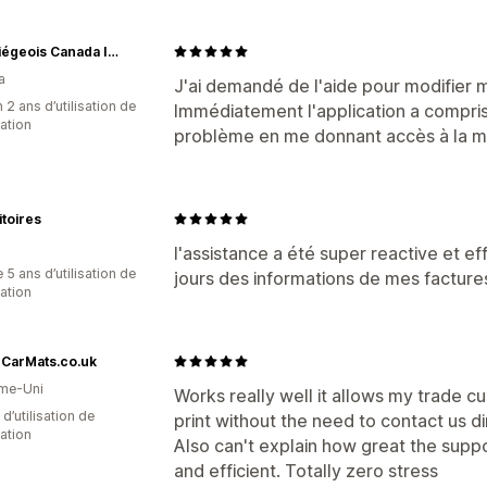
Café Liégeois Canada Inc.
a
J'ai demandé de l'aide pour modifier 
 2 ans d’utilisation de
Immédiatement l'application a compri
cation
problème en me donnant accès à la m
itoires
l'assistance a été super reactive et e
 5 ans d’utilisation de
jours des informations de mes facture
cation
rCarMats.co.uk
me-Uni
Works really well it allows my trade cus
 d’utilisation de
print without the need to contact us di
cation
Also can't explain how great the suppo
and efficient. Totally zero stress