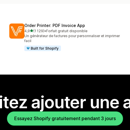
Order Printer: PDF Invoice App
étoile(s) sur 5
4,9
(1 129)
•
Forfait gratuit disponible
1129 avis au total
Un générateur de factures pour personnaliser et imprimer
facil
Built for Shopify
tez ajouter une a
Essayez Shopify gratuitement pendant 3 jours