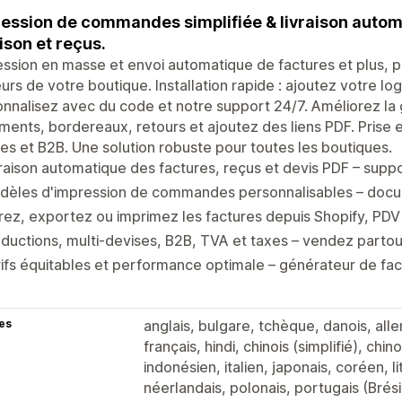
ession de commandes simplifiée & livraison autom
aison et reçus.
ssion en masse et envoi automatique de factures et plus, pe
urs de votre boutique. Installation rapide : ajoutez votre l
nnalisez avec du code et notre support 24/7. Améliorez l
ents, bordereaux, retours et ajoutez des liens PDF. Prise e
es et B2B. Une solution robuste pour toutes les boutiques.
raison automatique des factures, reçus et devis PDF – suppor
dèles d'impression de commandes personnalisables – docu
trez, exportez ou imprimez les factures depuis Shopify, PDV
ductions, multi-devises, B2B, TVA et taxes – vendez partou
ifs équitables et performance optimale – générateur de fa
es
anglais, bulgare, tchèque, danois, all
français, hindi, chinois (simplifié), chin
indonésien, italien, japonais, coréen, 
néerlandais, polonais, portugais (Brési