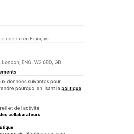
e directe en Français.
l, London, ENG, W2 6BD, GB
gements
 aux données suivantes pour
endre pourquoi en lisant la
politique
l et de l’activité
des collaborateurs:
utique:
en magasin, Boutique en ligne