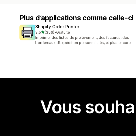
Plus d’applications comme celle-ci
Shopify Order Printer
étoile(s) sur 5
3,5
(356)
•
Gratuite
356 avis au total
Imprimer des listes de prélèvement, des factures, des
bordereaux d’expédition personnalisés, et plus encore
Vous souhai