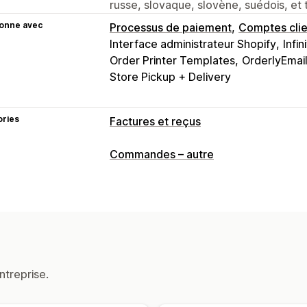
russe, slovaque, slovène, suédois, et 
ionne avec
Processus de paiement
Comptes clie
Interface administrateur Shopify
Infin
Order Printer Templates
OrderlyEmai
Store Pickup + Delivery
ories
Factures et reçus
Types de document
Commandes – autre
Factures
Reçus
Reçus de cadeaux
Commandes provisoires
Notes de liv
Remboursements
Retours
Personnalisation
Couleur et police
Image de marque
ntreprise.
Calcul des taxes
Modèles
Codes-ba
Multilingue