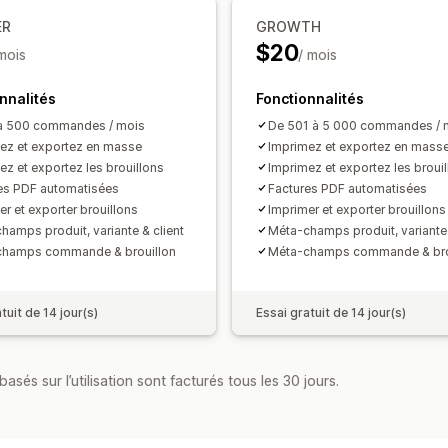
Gestion de fichiers
ER
GROWTH
Téléchargement groupé
Dénominatio
$20
 mois
/ mois
Automatisation des e-mails
Générati
Impression et exportation
Sécurité 
nnalités
Fonctionnalités
Numérotation séquentielle
à 500 commandes / mois
De 501 à 5 000 commandes / 
ez et exportez en masse
Imprimez et exportez en mass
ez et exportez les brouillons
Imprimez et exportez les broui
es PDF automatisées
Factures PDF automatisées
er et exporter brouillons
Imprimer et exporter brouillons
hamps produit, variante & client
Méta-champs produit, variante 
champs commande & brouillon
Méta-champs commande & bro
tuit de 14 jour(s)
Essai gratuit de 14 jour(s)
asés sur l’utilisation sont facturés tous les 30 jours.