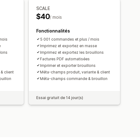
SCALE
n des fichiers
$40
/ mois
on de PDF
des données
Fonctionnalités
mois
5 001 commandes et plus / mois
e
Imprimez et exportez en masse
llons
Imprimez et exportez les brouillons
Factures PDF automatisées
Imprimer et exporter brouillons
& client
Méta-champs produit, variante & client
uillon
Méta-champs commande & brouillon
Essai gratuit de 14 jour(s)