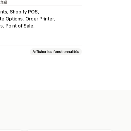
thaï
nts
Shopify POS
ite Options
Order Printer
ls
Point of Sale
Afficher les fonctionnalités
Notes de crédit
Devis
raison
Bordereaux d’expédition
Champs
Numéros de facture
rres
Logos
Devises multiples