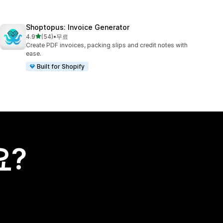
Shoptopus: Invoice Generator
별 5개 중
4.9
(54)
•
무료
총 리뷰 54개
Create PDF invoices, packing slips and credit notes with
ease.
Built for Shopify
요?