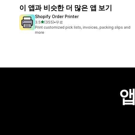
이 앱과 비슷한 더 많은 앱 보기
Shopify Order Printer
별 5개 중
3.5
(355)
•
무료
총 리뷰 355개
Print customized pick lists, invoices, packing slips and
more
앱