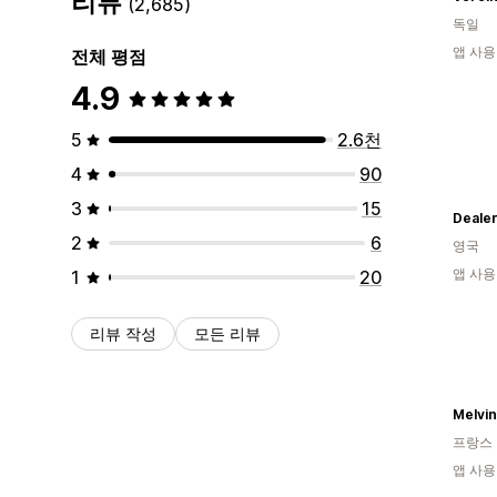
리뷰
(2,685)
독일
앱 사용
전체 평점
4.9
5
2.6천
4
90
3
15
Deale
2
6
영국
앱 사용
1
20
리뷰 작성
모든 리뷰
Melvin
프랑스
앱 사용