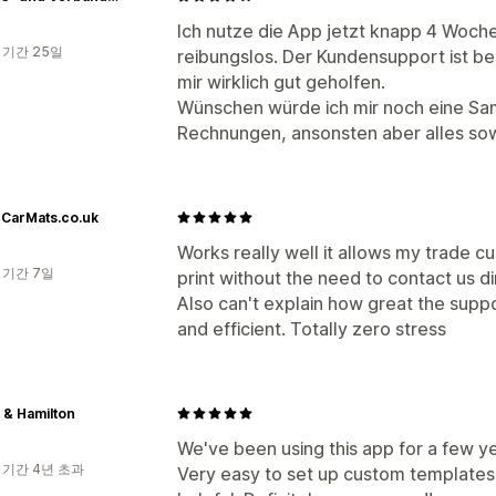
Ich nutze die App jetzt knapp 4 Wochen
 기간 25일
reibungslos. Der Kundensupport ist b
mir wirklich gut geholfen.
Wünschen würde ich mir noch eine Sa
Rechnungen, ansonsten aber alles sow
rCarMats.co.uk
Works really well it allows my trade cus
 기간 7일
print without the need to contact us di
Also can't explain how great the suppo
and efficient. Totally zero stress
 & Hamilton
We've been using this app for a few y
 기간 4년 초과
Very easy to set up custom templates