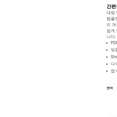
간편
대량 
템플릿
리 개
쉽게 
니다.
PD
맞
Sh
다국
앱 
언어