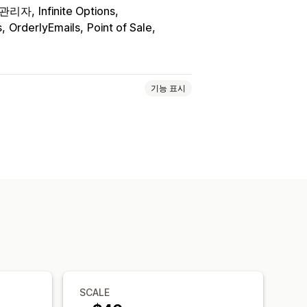
y 관리자
Infinite Options
s
OrderlyEmails
Point of Sale
기능 표시
노트
견적
발주 주문
배송 노트
호
세금 계산
템플릿
바코드
로고
자동화
PDF 생성
인쇄 및 내보내기
SCALE