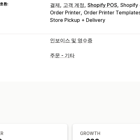
호환:
결제
고객 계정
Shopify POS
Shopif
Order Printer
Order Printer Template
Store Pickup + Delivery
인보이스 및 영수증
문서 유형
주문 - 기타
인보이스
수령
기프트 영수증
크레딧 
패킹 슬립
환불
반품
맞춤 설정
색상 및 글꼴
브랜딩
필드
인보이스 번
여러 통화
여러 언어
파일 관리
대량 다운로드
파일 이름 지정
이메일 
데이터 보안
순차적 번호 매기기
ER
GROWTH