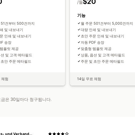
0
$20
/월
기능
 51건부터 500건까지
월 주문 501건부터 5,000건까지
쇄 및 내보내기
대량 인쇄 및 내보내기
문 인쇄 및 내보내기
초안 주문 인쇄 및 내보내기
DF 송장
자동 PDF 송장
 템플릿 제공
맞춤형 템플릿 제공
옵션 및 고객 메타필드
상품, 옵션 및 고객 메타필드
 초안 주문 메타필드
주문 및 초안 주문 메타필드
료 체험
14일 무료 체험
 요금은 30일마다 청구됩니다.
Vereins- und Verbands-Service Nathalie Becker