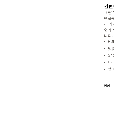
간편
대량 
템플릿
리 개
쉽게 
니다.
PD
맞
Sh
다국
앱 
언어