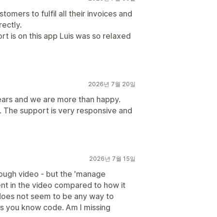
tomers to fulfil all their invoices and
rectly.
rt is on this app Luis was so relaxed
2026년 7월 20일
ears and we are more than happy.
. The support is very responsive and
2026년 7월 15일
rough video - but the 'manage
ent in the video compared to how it
 does not seem to be any way to
ss you know code. Am I missing