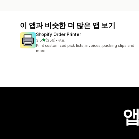
이 앱과 비슷한 더 많은 앱 보기
Shopify Order Printer
별 5개 중
3.5
(356)
•
무료
총 리뷰 356개
Print customized pick lists, invoices, packing slips and
more
앱