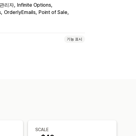
y 관리자
Infinite Options
s
OrderlyEmails
Point of Sale
기능 표시
노트
견적
발주 주문
배송 노트
호
세금 계산
템플릿
바코드
로고
자동화
PDF 생성
인쇄 및 내보내기
SCALE