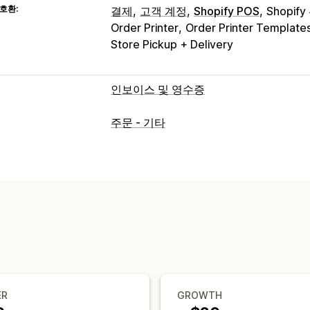
호환:
결제
고객 계정
Shopify POS
Shopif
Order Printer
Order Printer Template
Store Pickup + Delivery
인보이스 및 영수증
문서 유형
주문 - 기타
인보이스
수령
기프트 영수증
크레딧 
패킹 슬립
환불
반품
맞춤 설정
색상 및 글꼴
브랜딩
필드
인보이스 번
여러 통화
여러 언어
파일 관리
대량 다운로드
파일 이름 지정
이메일 
데이터 보안
순차적 번호 매기기
ER
GROWTH