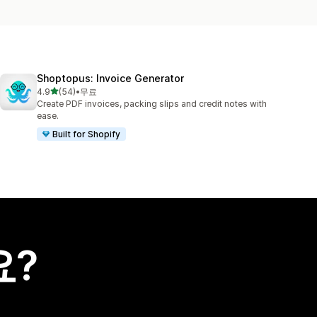
Shoptopus: Invoice Generator
별 5개 중
4.9
(54)
•
무료
총 리뷰 54개
Create PDF invoices, packing slips and credit notes with
ease.
Built for Shopify
요?