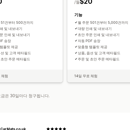
0
$20
/월
기능
 51건부터 500건까지
월 주문 501건부터 5,000건까지
쇄 및 내보내기
대량 인쇄 및 내보내기
문 인쇄 및 내보내기
초안 주문 인쇄 및 내보내기
DF 송장
자동 PDF 송장
 템플릿 제공
맞춤형 템플릿 제공
옵션 및 고객 메타필드
상품, 옵션 및 고객 메타필드
 초안 주문 메타필드
주문 및 초안 주문 메타필드
료 체험
14일 무료 체험
 요금은 30일마다 청구됩니다.
rCarMats.co.uk