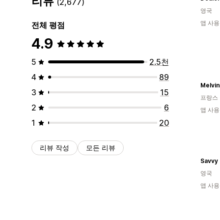
리뷰
(2,677)
영국
앱 사용
전체 평점
4.9
5
2.5천
4
89
Melvin
3
15
프랑스
2
6
앱 사용
1
20
리뷰 작성
모든 리뷰
Savvy
영국
앱 사용