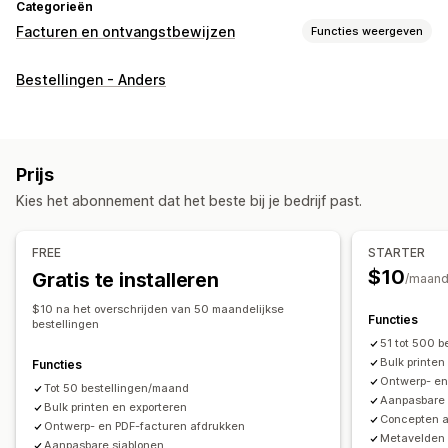
Categorieën
Facturen en ontvangstbewijzen
Functies weergeven
Soorten documenten
Bestellingen - Anders
Facturen
Bonnen
Aankoopbewijzen van cadeaus
Creditnota
Offertes
Conceptbestellingen
Afleveringsbonnen
Pakbonnen
Terugbetalingen
Retouren
Prijs
Aanpassing
Kies het abonnement dat het beste bij je bedrijf past.
Kleur en lettertype
Branding
Velden
Factuurnummers
Belastingberekening
Templates
Barcodes
Logo's
FREE
STARTER
Meerdere valuta
Meerdere talen
$10
Gratis te installeren
/maan
Bestandsbeheer
$10 na het overschrijden van 50 maandelijkse
Functies
bestellingen
Downloaden in bulk
Bestandsnaamgeving
51 tot 500 b
Automatische e-mails
Pdf-generatie
Bulk printen
Functies
Ontwerp- en
Afdrukken en exporteren
Gegevensbeveiliging
Tot 50 bestellingen/maand
Aanpasbare 
Bulk printen en exporteren
Opeenvolgende nummering
Concepten a
Ontwerp- en PDF-facturen afdrukken
Metavelden p
Aanpasbare sjablonen