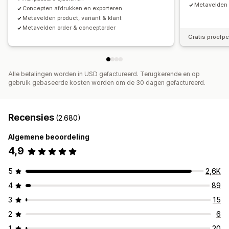
Metavelden 
Concepten afdrukken en exporteren
Metavelden product, variant & klant
Metavelden order & conceptorder
Gratis proefp
Alle betalingen worden in USD gefactureerd. Terugkerende en op
gebruik gebaseerde kosten worden om de 30 dagen gefactureerd.
Recensies
(2.680)
Algemene beoordeling
4,9
5
2,6K
4
89
3
15
2
6
1
20