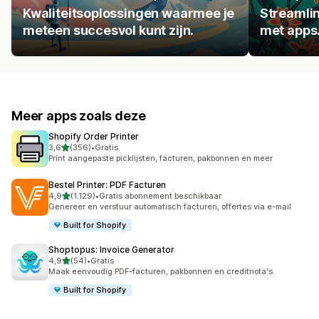
Kwaliteitsoplossingen waarmee je
Streamlin
meteen succesvol kunt zijn.
met apps
Meer apps zoals deze
Shopify Order Printer
van 5 sterren
3,6
(356)
•
Gratis
356 recensies in totaal
Print aangepaste picklijsten, facturen, pakbonnen en meer
Bestel Printer: PDF Facturen
van 5 sterren
4,9
(1.129)
•
Gratis abonnement beschikbaar
1129 recensies in totaal
Genereer en verstuur automatisch facturen, offertes via e-mail
Built for Shopify
Shoptopus: Invoice Generator
van 5 sterren
4,9
(54)
•
Gratis
54 recensies in totaal
Maak eenvoudig PDF-facturen, pakbonnen en creditnota's.
Built for Shopify