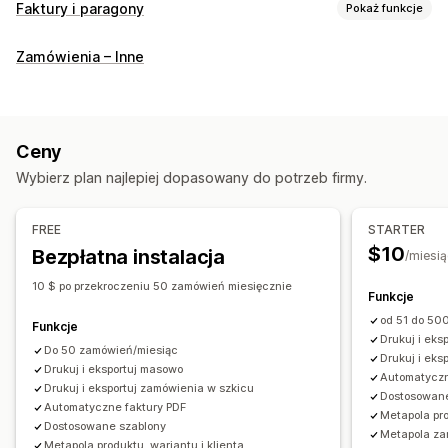
Faktury i paragony
Pokaż funkcje
Typy dokumentów
Zamówienia – Inne
Faktury
Paragony
Paragony prezentowe
Noty uznaniowe
Oferty cenowe
Wersje robocze zamówienia
Specyfikacje wysyłkowe
Specyfikacja towarów
Ceny
Zwroty kosztów
Zwroty
Wybierz plan najlepiej dopasowany do potrzeb firmy.
Dostosowanie
Kolor i czcionka
Branding
Pola
Numery faktur
FREE
STARTER
Obliczanie podatku
Wzorce
Kody kreskowe
Logo
$10
Bezpłatna instalacja
/miesią
Wielowalutowe
Wielojęzyczne
10 $ po przekroczeniu 50 zamówień miesięcznie
Funkcje
Zarządzanie plikami
od 51 do 50
Funkcje
Pobieranie zbiorcze
Nazwy plików
Automatyzacja e-maili
Drukuj i eks
Do 50 zamówień/miesiąc
Drukuj i eks
Generowanie plików PDF
Drukowanie i eksport
Drukuj i eksportuj masowo
Automatyczn
Bezpieczeństwo danych
Drukuj i eksportuj zamówienia w szkicu
Numeracja porządkowa
Dostosowane
Automatyczne faktury PDF
Metapola pro
Dostosowane szablony
Metapola za
Metapola produktu, wariantu i klienta