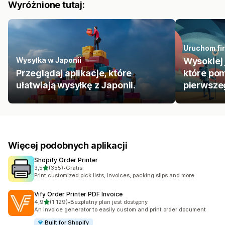
Wyróżnione tutaj:
Uruchom fir
Wysyłka w Japonii
Wysokiej 
Przeglądaj aplikacje, które
które pom
ułatwiają wysyłkę z Japonii.
pierwszeg
Więcej podobnych aplikacji
Shopify Order Printer
na 5 gwiazdek
3,5
(355)
•
Gratis
Łączna liczba recenzji: 355
Print customized pick lists, invoices, packing slips and more
Vify Order Printer PDF Invoice
na 5 gwiazdek
4,9
(1 129)
•
Bezpłatny plan jest dostępny
Łączna liczba recenzji: 1129
An invoice generator to easily custom and print order document
Built for Shopify