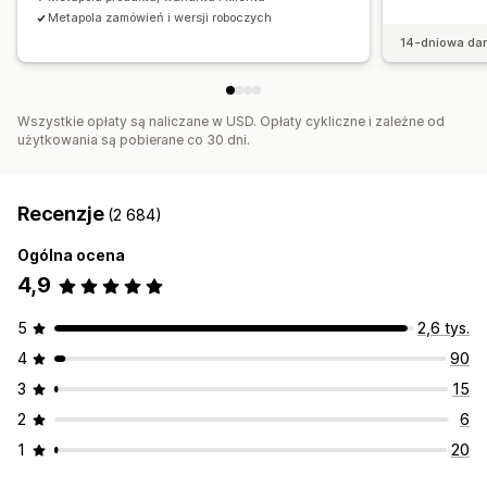
Metapola zamówień i wersji roboczych
14-dniowa da
Wszystkie opłaty są naliczane w USD. Opłaty cykliczne i zależne od
użytkowania są pobierane co 30 dni.
Recenzje
(2 684)
Ogólna ocena
4,9
5
2,6 tys.
4
90
3
15
2
6
1
20